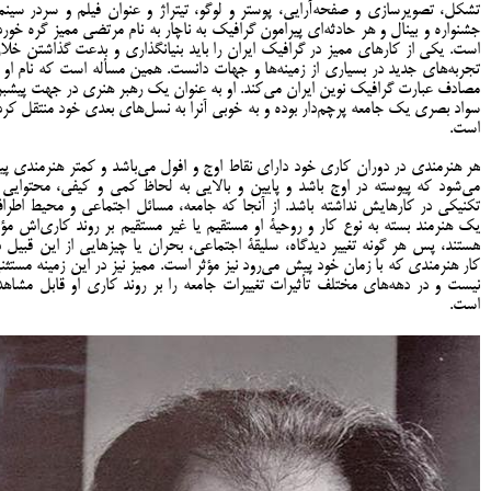
تشکل، تصويرسازی و صفحه‌آرايی، پوستر و لوگو، تيتراژ و عنوان فيلم و سردر سینما
جشنواره و بينال و هر حادثه‌ای پيرامون گرافيک به ناچار به نام مرتضی مميز گره خورد
است. يکی از کارهای مميز در گرافيک ايران را بايد بنيانگذاری و بدعت گذاشتن خلا
تجربه‌های جديد در بسياری از زمينه‌ها و جهات دانست. همين مسأله است که نام او ر
مصادف عبارت گرافيک نوين ايران مي‌کند. او به عنوان يک رهبر هنری در جهت پيشبر
سواد بصری يک جامعه پرچم‌دار بوده و به خوبی آنرا به نسل‌های بعدی خود منتقل کرد
است.
هر هنرمندی در دوران کاری خود دارای نقاط اوج و افول می‌باشد و کمتر هنرمندی پيد
می‌شود که پيوسته در اوج باشد و پايين و بالايی به لحاظ کمی و کيفی، محتوايی 
تکنيکی در کارهايش نداشته باشد. از آنجا که جامعه، مسائل اجتماعی و محيط اطرا
يک هنرمند بسته به نوع کار و روحيۀ او مستقيم يا غير مستقيم بر روند کاری‌اش مؤث
هستند، پس هر گونه تغيير ديدگاه، سليقۀ اجتماعی، بحران يا چيزهايی از اين قبيل د
کار هنرمندی که با زمان خود پيش مي‌رود نیز مؤثر است. ممیز نیز در این زمینه مستثن
نیست و در دهه‌های مختلف تأثیرات تغییرات جامعه را بر روند کاری او قابل مشاهد
است.