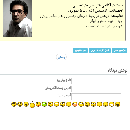
سمت در آکادمی هنر:
دبیر هنر تجسمی
تحصیلات:
کارشناسی ارشد ارتباط تصویری
فعالیت‌ها:
پژوهش در زمینۀ هنرهای تجسمی و هنر معاصر ایران و
جهان، تاریخ معماری ایرانی
کیوریتور، ژورنالیست، نویسنده
مرتضی ممیز
تاریخ گرافیک ایران
هنر مفهومی
بعدی
نوشتن دیدگاه
نام (اجباری)
آدرس پست الکترونیکی
آدرس سایت