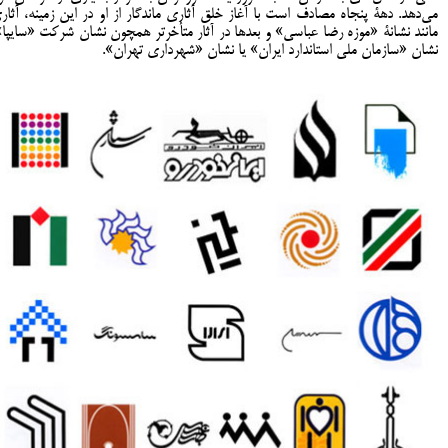
مي‌دهد. دهۀ پنجاه مصادف است با آغاز خلق آثاری ماندگار از او در اين زمينه، آثار
مانند نشانۀ «موزه رضا عباسی» و بعدها در آثار متأخرتر همچون نشان شرکت «سایپا»
نشان «سازمان ملی استاندارد ایران» یا نشان «شهرداری تهران».