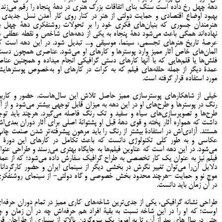
دهۀ چهل رخ داده است سنگ بنای اتفاقات بزرگ هنری در دهۀ پنجاه را رقم می‌زند 
بهبود اوضاع اقتصادی و حمایت دولتی از هنر در کنار روی کار آمدن نسل جدیدی ا
هنرمندان جسوری که بنیان‌های فکری خود را بر تحولات روشنفکری دهۀ چهل بن
نهاده‌اند همگی باعث می‌شود دهۀ پنجاه به یکی از دهه‌های شاخص و نقطه عطفی د
عرصۀ تاریخ هنرهای تجسمی، سینما، موسیقی و... تبدیل شود. در اين دهه است ک
المان‌های خاص آثار مميز وارد پوسترها و کارهای او می‌شود. عناصری همچون دست
فلش‌ها یا قلم‌هايی که با آنها کارهای دستی گرافيکی انجام ميداده و همچنين عناص
عمدۀ ديگر از جمله حلقه‌های فيلم که به کرات در کارهای او به‌خصوص پوسترهای
مورد استفاده قرار گرفته است.
خيلی از شاهکارهای پوسترسازی مميز حاصل تلاش اين سال‌هاست. حضور و کاربر
رنگ در پوسترها و طرح‌های او در اين دهه به ميزان قابل توجهی بيشتر مي‌شود و از آ
طرح‌ها و تصويرسازی‌های سياه و سفيد و تک رنگ فاصله مي‌گيرد. هرچند باید توج
داشت که همواره آثار پخته و قوی دهۀ قبل او پشتوانۀ اصلی برای آثار دوران بعدی‌ا
هستند. آزادی‌اش در استفادۀ بيشتر از رنگ را بايد مرهون پيشرفته‌تر شدن صنعت چاپ
عکاسی و به طور کلی تکنولوژی دانست که باعث تکامل در کارهای اين دورۀ ا
می‌شود. در اين دهه است که عناوين فيلم‌ها به جايگاه بهتری می‌رسند و طراحی عنوا
فيلم نيز به عنوان يک کار تخصصی به طراح گرافیک سفارش داده می‌شود؛ که از عمد
دلايل آن‌را می‌توان تغيير نگرش در بخشی دیگر از سينمای ايران و حضور کارگردانا
موج نو و حمایت -هرچند محدود بخش خصوصی و گاه دولتی- از سینمای روشنفکر
در آن زمان باید دانست.
طراحی نشانه گرافیکی، يکی از جدی‌ترين شاخه‌های کاری مميز در تمام دوران حرفه‌ا
اوست؛ که او را در اين شاخه نسبت به بقيۀ افراد هم حرفه‌اش چه در آن زمان و چ
حتی در سال‌های بعد از آن، تا به امروز يک سروگردن بالاتر از بسیاری از طراحان قرا