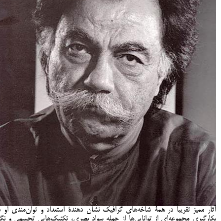
آثار مميز تقریباً در همۀ شاخه‌های گرافيک نشان دهندۀ استعداد و توان‌مندی او د
بکارگيری مجموعه‌ای از توانایی‌ها از جمله سواد بصری، تکنيک‌هايی تجسمی و نگا