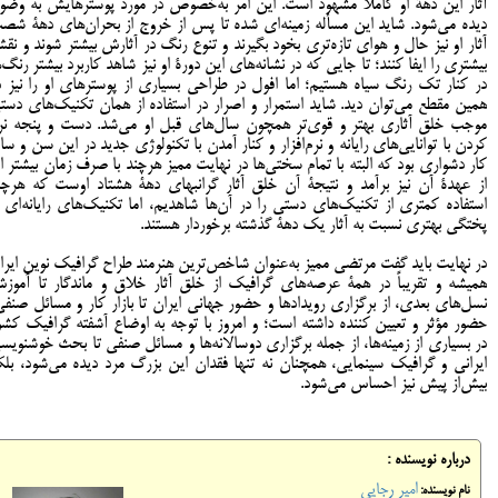
آثار اين دهۀ او کاملاً مشهود است. اين امر به‌خصوص در مورد پوسترهايش به وضو
ديده می‌شود. شايد اين مسأله زمينه‌ای شده تا پس از خروج از بحران‌های دهۀ شص
آثار او نيز حال و هوای تازه‌تری بخود بگيرند و تنوع رنگ در آثارش بيشتر شوند و نق
بيشتری را ايفا کنند؛ تا جايي که در نشانه‌های اين دورۀ او نيز شاهد کاربرد بيشتر رنگ‌ه
در کنار تک رنگ سياه هستيم؛ اما افول در طراحی بسياری از پوسترهای او را نيز د
همین مقطع می‌توان ديد. شايد استمرار و اصرار در استفاده از همان تکنيک‌های دست
موجب خلق آثاری بهتر و قوی‌تر همچون سال‌های قبل او می‌شد. دست و پنجه نر
کردن با توانایی‌های رایانه و نرم‌افزار و کنار آمدن با تکنولوژی جديد در اين سن و سا
کار دشواری بود که البته با تمام سختی‌ها در نهايت مميز هرچند با صرف زمان بیشتر ام
از عهدۀ آن نیز برآمد و نتيجۀ آن خلق آثار گرانبهای دهۀ هشتاد اوست که هرچن
استفاده کمتری از تکنيک‌های دستی را در آن‌ها شاهدیم، اما تکنيک‌های رایانه‌ای ا
پختگی بهتری نسبت به آثار یک دهۀ گذشته برخوردار هستند.
در نهایت باید گفت مرتضی ممیز به‌عنوان شاخص‌ترین هنرمند طراح گرافیک نوین ایرا
همیشه و تقریباً در همۀ عرصه‌های گرافیک از خلق آثار خلاق و ماندگار تا آموز
نسل‌های بعدی، از برگزاری رویدادها و حضور جهانی ایران تا بازار کار و مسائل صنفی
حضور مؤثر و تعیین کننده داشته است؛ و امروز با توجه به اوضاع آشفته گرافیک کشو
در بسیاری از زمینه‌ها، از جمله برگزاری دوسالانه‌ها و مسائل صنفی تا بحث خوشنویس
ایرانی و گرافیک سینمایی، همچنان نه تنها فقدان این بزرگ مرد دیده می‌شود، بلک
بیش‌از پیش نیز احساس می‌شود.
درباره نویسنده :
امیر رجایی
نام نویسنده: