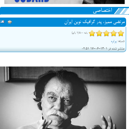
اختصاصی
مرتضی ممیز، پدر گرافیک نوین ایران
رتبه 5.00 (1 رای)
دسته:
پرتره
منتشر شده در 1401-06-17 02:51