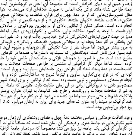
ژرف و عمیق او به دنیای اطرافش است؛ که مجموعۀ آن‌را حتی در کوچک‌ترین ابعاد ا
جمله طراحی نشانه مانند تراش یک الماس به صورت خلاقه‌ای ارائه می‌دهد. به عنوا
مثال تصويرسازی‌هايی که او در دهۀ چهل برای قرآن، شاهنامه يا مجلاتی همچو
«نگين»، «کتاب هفته»، «کيهان هفته»، «کاووش» و از همه قديمي‌تر «ايران آباد
انجام داده است، همگی نشان از توانايی بالای او در بهترین بهره‌گيری از ساده‌تري
ابزارهاست. با توجه به کمبود امکانات چاپی، عکاسی و تکنولوژی‌های ديگر، ابداعا
مميز در جهت تأمين نيازهای تکنيکی‌اش در نوع خود بسيار جالب توجه و کم‌ نظير است
اين پختگی در آثار دهۀ پنجاه او، در مجلاتی همچون «فرهنگ و زندگی» و «رودکی
به مرور بيشتر می‌شود؛ اما صرف نظر از جنبۀ تکنيکی آثار، درونمايه و مفهوم آن‌ها ني
خود بسيار قابل تأمل است. ديدگاه‌هايی که نسبت به داستان‌ها و قصه‌ها در کارهای ا
مطرح شده است حتی تا امروز نیز همچنان تازگی و جذابيت‌های خاص خود را حف
کرده است. شاخۀ ديگر آثار گرافيکی او مشتمل بر طراحی صفحات مجلات و جل
کتاب‌هاست. در دهۀ پنجاه تعداد آثار طراحی روی جلدهايش بسیار زیاد و پربار است؛ ب
گونه‌ای که در نوع جاي‌گذاری، عناوين و تيترها شروع به ساختارشکنی کرده و يا ب
ايجاد فونت‌های دست‌نویس و نويی دست زده است که از توانايی او برای ايجاد تغییر 
سمت‌وسو دادن به تايپوگرافی ايرانی در آن زمان حکایت دارد. عناوينی که دامنۀ آن‌ه
به غير از صفحات مجلات و روزنامه‌ها و طرح جلد کتاب‌ها، به تيتراژ، عنوان، پوستر 
پلاکارت فيلم‌ها و حتی سردر سينماها نيز کشيده می‌شود. او در کنار برخی از هم‌نسلا
خود گرافيک در سينما را به عنوان شاخه‌ای جديد برای ايران به ارمغان مي‌آورد که تا آ
روز دچار بی‌توجهی بوده است.
وجود اتفاقات فرهنگی و سياسی مختلف دهۀ چهل و فضای روشنفکری آن زمان موج
تغيير نگرش‌هايی در جامعۀ هنری و فرهنگی آن زمان شده است که متعاقباً تأثيرات آ
در کارهای گرافيکی يک جامعه نيز بروز مي‌کند؛ مخصوصاً که سردمدار جامعۀ گرافي
آن دوره شخص پويا و درگير با جامعه مانند مرتضی مميز باشد. نطفۀ تحولاتی که د