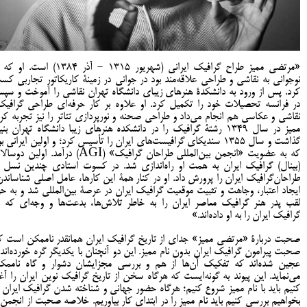
«مرتضی ممیز طراح گرافیک ایرانی (شهریور 1315 - آذر 1384) است. ا
نوجوانی به نقاشی و طراحی علاقه‌مند بود در جوانی در زمینۀ کاریکاتور تجاربی کس
کرد. پس از ورود به دانشکدۀ هنرهای زیبای دانشگاه تهران نقاشی را آموخت و سپ
در فرانسه تحصیلات خود را تکمیل کرد. او علاوه بر کار حرفه‌ای طراحی گرافیک
نقاشی و عکاسی هم انجام می‌داد و طراحی صحنه و نورپردازی تئاتر را نیز تجربه کرد
ممیز در سال ۱۳۴۹ رشتۀ گرافیک را در دانشکده هنرهای زیبا دانشگاه تهران بنی
گذاشت و سال 1355 سندیکای گرافیست‌های ایران را تأسیس کرد؛ و اولین ایرانی ب
که به عضویت «انجمن بین‌المللی طراحان گرافیک» (AGI) درآمد. اولین دوس
(بینال) گرافیک ایران به همت او راه‌اندازی شد. در کسوت استادی چندین نسل ا
طراحان‌گرافیک‌ ایران را پرورش داد. او در کنار همۀ این کارها، عامل اصلی شناساندن
ایجاد اعتبار، وجاهت و تثبیت موقعیت گرافیک ایران در عرصۀ بین‌المللی شد و به ح
لقب پدر هنر گرافیک معاصر ایران را به خاطر تلاش‌ها، بدعت‌ها و وجه‌ای که ب
گرافیک ایران را به او داده‌اند.»
صحبت دربارۀ «مرتضی مميز» جدای از تاریخ گرافیک ایران همانقدر ناممکن است ک
صحبت پيرامون گرافيک ايران بدون نام ممیز. اين دو آنچنان با يکديگر گره خورده‌اند 
عجين شده‌اند که تفکيک آن‌ها از هم و بررسی مجزایشان دشوار و گاه ناممک
می‌نماید. این پیوند به گونه‌ایست که هرگاه سخن از تاريخ گرافيک نوین ايران را آغا
کنيم بايد با نام مميز شروع کنيم؛ هرگاه حضور جهانی و شناخته شدن گرافيک ايران ر
بخواهيم بررسی کنيم بايد نام مميز را در ابتدای کار بياوريم. خلاصه صحبت از انجمن 