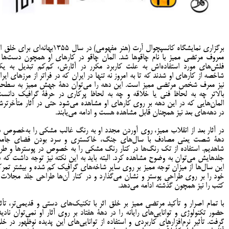
برگزاری نمايشگاه کانسپچوال آرت (هنر مفهومی) در سال 1355بهانه‌ای برای خ
معروف مرتضی مميز با نام چاقوها شد. المان چاقو در کارهای او همچون دست‌ها 
فلش‌های مورد استفاده‌اش به علت کاربرد مکرر در آثارش، کم‌کم تبديل به ي
شاخصه از کارهاي او شدند که تا به امروز نه تنها در ايران که در فراتر از مرزهای ايرا
نيز معرف شخص مرتضی مميز است. این دهه را می‌توان دهۀ جهش مميز به سطح
بالاتر چه به لحاظ فنی یا خلاقه و چه به لحاظ پرکاری در حرفۀ گرافيک دانست
المان‌هایی که در اين دهه بر روی کارهای او مشاهده می‌شود حتی در آثار متأخرتر
در دهه‌های بعد نیز همچنان قابل مشاهده هست و ادامه می‌یابند.
در آثار بعد از انقلاب مميز، روی آوردن مجدد او به رنگ غالب مشکی را به‌خصوص د
دهۀ شصت يعنی مصادف با سال‌های جنگ، خاکستری و سرد بودن فضای جامع
شاهديم. استفاده از تک رنگ‌ها در کنار رنگ مشکی را به خصوص در پوسترها و طر
جلدهايش می‌توان به وضوح مشاهده کرد. البته بايد به اين نکته نيز توجه داشت که د
اين سال‌ها از ميزان توجه مميز بر روی ساير شاخه‌های گرافيک کم شده و بيشتر تمرک
خود را بر روی طراحی پوستر و نشان می‌گذارد و در کنار آن‌ها طراحی جلد مجلات 
کتب را نيز همچون گذشته ادامه می‌دهد.
با تمام اصرار و تأکيد مرتضی مميز بر خلق اثر با تکنيک‌های دستی و قدیمی‌تر، تأثي
حضور تکنولوژی و توانایی‌های رایانه را در دهۀ هفتاد بر روی آثار او نمی‌توان ناديد
گرفت. تأثير نرم‌افزارهای کاربردی و استفاده از توانايی‌های این پدیده نوظهور در خل