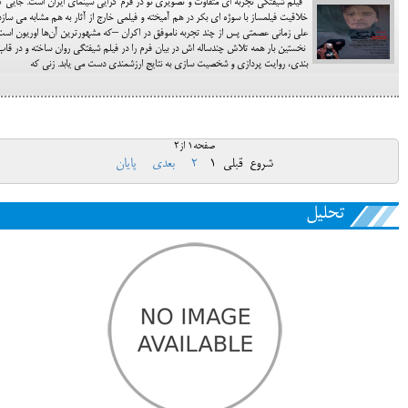
فيلم شيفتگي تجربه اي متفاوت و تصويري نو در فرم گرايي سينماي ايران است. جايي ك
خلاقيت فيلمساز با سوژه اي بكر در هم آميخته و فيلمي خارج از آثار به هم مشابه مي سازد
علي زماني عصمتي پس از چند تجربه ناموفق در اكران –که مشهورترین آن‌ها اوریون اس
نخستين بار همه تلاش چندساله اش در بيان فرم را در فيلم شيفتگي روان ساخته و در قاب
بندي، روايت پردازي و شخصيت سازي به نتايج ارزشمندي دست مي يابد. زني كه
صفحه1 از2
شروع
قبلی
1
2
بعدی
پایان
تحلیل