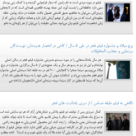
فیلم در مورد مردی است به نام رامین که دچار فراموشی گردیده و با کمک زنی پرستار
سعی دارد حافظه‌اش را بدست آورد. این جمله پوسته ظاهری قصه‌ای است که در لایه‌های
زیرین‌اش، می‌توان به مفاهیم عمیق فلسفی حصول یافت. حقیقت در سایه روشن، حلقه
مفقوده‌ای است که در مرز باریکی از توهم آرمانی قرار دارد و همانند دیالوگ زیبایی که از
زبان شخصیت اصلی فیلم بیان می‌شود، معنای حقیقت را می‌توان از هر زاویه‌ای به نحو
برج میلاد و جشنواره فیلم فجر در طی 5 سال / کاخی در انحصار هنرمندان، نویسندگان
سینمایی و عجایب المخلوقات
هر سال یادداشت‌هایی را در مورد سیستم مدیریتی جشنواره فیلم فجر در سالن اصلی
نوشته‌ام و این بار نیز به رسم هر سال و یک جمع‌بندی از 5 سال برگزاری جشنواره در برج
میلاد می‌نویسم. سینما صحرا با گنجایش 900 نفر در سه طبقه ابتدا سینمای اصلی جشنواره
فیلم فجر محسوب می‌شد و استاندارد نبودن آن جای خود را به سینما فلسطین داد، اما از
آن‌جا که سینما فلسطین در کنار سینما سپیده سینمای اصلی دانشجویان شناخته می
نگاهی به فیلم طبقه حساس / از سری یادداشت های فجر
کمال تبریزی پس از توقیف دو فیلم پاداش و خیابان‌های آرام که هر دو ستایش شده اس
به سراغ یک همکاری مشترک دیگر با پیمان قاسم خانی رفته است تا شاید بتواند خاطره
فیلم خوب‌شان یعنی مارمولک را زنده کنند. این محصول کمدی ولی به هیچ وجه راضی
کننده نیست و در کل در کارنامه تبریزی حرفی برای گفتن ندارد. شاید عوامل فیلم از خندة
تماشاگران خود راضی باشند ولی آیا خنده ملاک یک فیلم خوب و بد است؟ ادامه مطلب