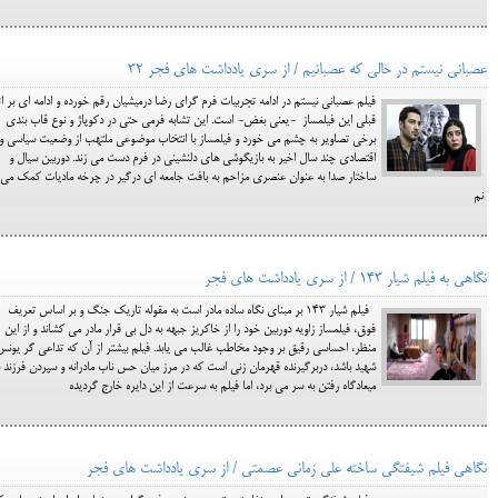
عصبانی نیستم در حالی که عصبانیم / از سری یادداشت های فجر 32
فيلم عصباني نيستم در ادامه تجربيات فرم گراي رضا درميشيان رقم خورده و ادامه اي بر اث
قبلي اين فيلمساز -یعنی بغض- است. اين تشابه فرمي حتي در دكوپاژ و نوع قاب بندي
برخي تصاوير به چشم مي خورد و فيلمساز با انتخاب موضوعي ملتهب از وضعيت سياسي و
اقتصادي چند سال اخير به بازيگوشي هاي دلنشيني در فرم دست مي زند. دوربين سيال و
ساختار صدا به عنوان عنصري مزاحم به بافت جامعه اي درگير در چرخه ماديات كمك مي
نم
نگاهی به فیلم شیار 143 / از سری یادداشت های فجر
فيلم شيار 143 بر مبناي نگاه ساده مادر است به مقوله تاريك جنگ و بر اساس تعريف
فوق، فيلمساز زاويه دوربين خود را از خاكريز جبهه به دل بي قرار مادر مي كشاند و از اين
منظر، احساسي رقيق بر وجود مخاطب غالب مي يابد. فيلم بيشتر از آن كه تداعي گر يونس
شهيد باشد، دربرگيرنده قهرمان زني است كه در مرز ميان حس ناب مادرانه و سپردن فرزند ب
ميعادگاه رفتن به سر مي برد، اما فيلم به سرعت از اين دايره خارج گرديده
نگاهی فيلم شيفتگي ساخته علي زماني عصمتي / از سری یادداشت های فجر