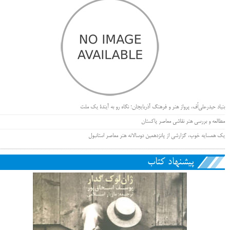
بنیاد حیدرعلی‌اُف، پرواز هنر و فرهنگ آذربایجان؛ نگاه رو به آیندۀ یک ملت
مطالعه و بررسی هنر نقاشی معاصر پاکستان
یک همسایه خوب، گزارشی از پانزدهمین دوسالانه هنر معاصر استانبول
پیشنهاد کتاب