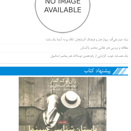
بنیاد حیدرعلی‌اُف، پرواز هنر و فرهنگ آذربایجان؛ نگاه رو به آیندۀ یک ملت
مطالعه و بررسی هنر نقاشی معاصر پاکستان
یک همسایه خوب، گزارشی از پانزدهمین دوسالانه هنر معاصر استانبول
پیشنهاد کتاب