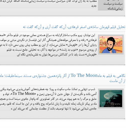
مطلب: به یاد ژان لوک گدار، میزانسن سیاست و سیاست زیبایی‌شناسانه اضافه کردن دیدگاه
جدید
تحلیل فیلم قهرمان ساخته‌ی اصغر فرهادی، آن‌که گفت آری و آن‌‌که گفت نه
این نوشتار، پیرو مکتب ساختارگرایانه‌ به سراغ هسته‌ی معانی موجود در فیلم متأخر «اصغ
فرهادی» رفته و با معرفی مولفه‌های همیشگی آثار این فیلمساز در نگره‌ی مبتنی بر مولف،
ردپای آن‌ها را در «قهرمان» نمایان می‌سازد. از این رو مطلب پیش روی سعی دارد تا به دو
از رویه‌ی مرسومِ «خوب بد زشت» در مواجهه با آثار، به تحلیلی جامع نسبت به فیلم
«قهرمان» دست یابد تا در کشاکش بررسی‌ها بتوان به نقش‌مایه‌ی نگاه ای
نگاهی به فیلم به ماهTo The Moon از آثار پانزدهمین جشنواره‌ی مستند سینما‌حقیقت؛ ماه
از آن ماست
شب و تنهایی و تماشا. ماه و سکوت و رویا؛ چه همقرینه‌های آغوش‌پذیری می‌شوند وقتی
آدمی باشد و نگریستن از جهانِ جنین تا آن‌سوی زمین و «To The Moon»، تولد و
عشق و مرگ را به هم پیوند می‌زند، در گذر تصاویری که وام‌دار جادوی سینما است و همچو
ماه بر پیکر تاریک زمانه تابیده و با زبان شاعرانه روح یافته و در این جا است که قلم، رهسپا
جاده‌ی شیدایی می‌شود تا تنها توصیف باشد از عظمت چشمانی که می‌یابد این ه