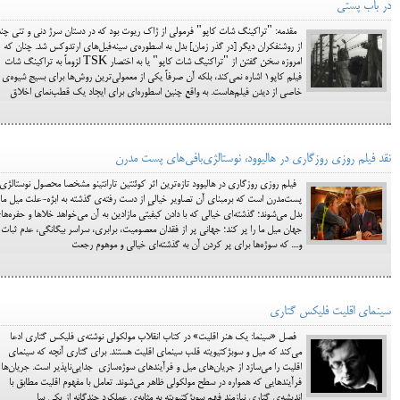
در باب پستی
مقدمه: "تراکینگ شات کاپو" فرمولی از ژاک ریوت بود که در دستان سرژ دنی و تنی چند
از روشنفکران دیگر [در گذر زمان] بدل به اسطوره‌ی سینه‌فیل‌های ارتدوکس شد. چنان که
امروزه سخن گفتن از "تراکنیگ شات کاپو" یا به اختصار TSK لزوماً به تراکینگ شات
فیلم کاپو1 اشاره نمی‌کند، بلکه آن صرفاً یکی از معمولی‌ترین روش‌ها برای بسیج شیوه‌ی
خاصی از دیدن فیلم‌هاست. به واقع چنین اسطوره‌ای برای ایجاد یک قطب‌نمای اخلاق
نقد فیلم روزی روزگاری در هالیوود، نوستالژی‌بافی‌های پست مدرن
فیلم روزی روزگاری در هالیوود تازه‌ترین اثر کوئنتین تارانتینو مشخصا محصول نوستالژی
پست‌مدرن است که برمبنای آن تصاویر خیالیِ از دست رفته‌‌ی گذشته به ابژه-علت میل ما
بدل می‌شوند؛ گذشته‌ای خیالی که با دادن کیفیتی مازادین به آن می‌خواهد خلاها و حفره‌ها
جهان میل ما را پر کند؛ جهانی پر از فقدان معصومیت، برابری، سراسر بیگانگی، عدم ثبات
و.... که سوژه‌ها برای پر کردن آن به گذشته‌ای خیالی و موهوم رجعت
سینمای اقلیت فلیکس گتاری
فصل «سینما: یک هنر اقلیت» در کتاب انقلاب مولکولی نوشته‌ی فلیکس گتاری ادعا
می‌کند که میل و سوبژکتیویته قلب سینمای اقلیت هستند. برای گتاری آنچه که سینمای
اقلیت را می‌سازد از جریان‌های میل و فرآیندهای سوژه‌‌‌سازی جدایی‌ناپذیر است. جریان‌ها 
فرآیند‌هایی که همواره در سطح مولکولی ظاهر می‌شوند. تعامل با مفهوم اقلیت مطابق با
اندیشه‌ی گتاری نیازمند فهم سوبژکتیویته به مثابه‌ی عملکرد چندگانه از یکی سا