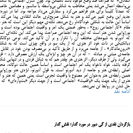
انتقادی» که صراحتاً ضد وضع موجود باشد ناممکن بود. چون کنترل اجتماعی به شکل
بی‌واسطه اعمال می‌شد یعنی مخاطب به شکلی بی‌واسطه با سانسور و مضامین خاص
که عمدتاً کلیسا برای هنر فراهم می‌کرد و سفارش می‌داد مواجه بود. اما در دوره‌
جدید این وضع تغییر می‌کند و هنر به شکل صریح‌تری حالت انتقادی پیدا می‌کند 
اساساً این حالت به شکلی خودآگاه‌تر رخ می‌دهد. نکته‌ی مهم دیگر این است که هنر د
مقام «کار اجتماعی روح» ، به‌طور ضمنی یک امر و واقعیت اجتماعی بوده است و ب
بورژوایی شدن هنر است که این وجه اجتماعی صراحت پیدا می‌کند. این نکته‌ای اس
که آدورنو به شیوه‌های مختلف آن را تکرار و بر آن تأکید می‌کند. نوعی دوگانگ
دیالکتیکی در ذات خود اثر هنری که از یک سو در واقع چیزی است که به شکل
«درون‌ماندگار» ، از جامعه می‌بُرد و از طریق تأکید بر بی‌مصرف بودن خود در تقابل ب
جامعه‌ی مبتنی بر مبادله - که در آن هر چیز و ابژه‌ای یک ارزش مصرفی دارد - قرا
می‌گیرد. ولی از طرف دیگر، اثر هنری هر چقدر هم که به شکل فردی و در تنهایی شک
گرفته باشد، خواه ناخواه یک امر اجتماعی است و اساساً همین حالت دوگانه، محو
اصلی رابطه‌ی هنر و جامعه از دید آدورنو است. به قول آدورنو، ابژه‌ی هنر بورژوایی
همین رابطه‌ی هنر به‌عنوان امر مصنوع با واقعیت تجربی است. یعنی همین که هنر و اث
هنری از یک جهت یک «واقعیت» اجتماعی است و از جهت دیگر «بت‌واره‌ای» که ب
حل شدن در روابط تن نمی‌دهد.
ادامه نقد
بازگردان نقدی از گی دبور در مورد گدار؛ نقشِ گدار