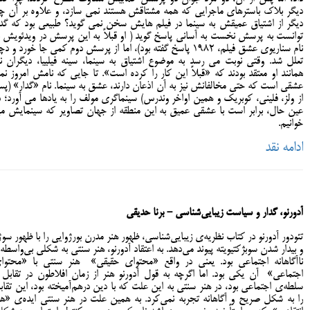
دیگر بلاک باسترهای ماجرایی که همه مشتاقش هستند نمی سازد، و علاوه بر آن چر
دیگر از اشتیاق عمیقش به سینما در فیلم هایش سخن نمی گوید؟ طبیعی بود که گدا
توانست به پرسش نخست به آسانی پاسخ گوید ( او قبلاً به این پرسش در ویدئویش ب
نام سناریوی عشق فیلم، 1982 پاسخ گفته بود)، اما از پرسش دوم کمی جا خورد و دچ
تعلل شد. وقتی نوبت می رسد به موضوع اشتیاق به سینما، سینه فیلییا، دیگران نی
همانند او معتقد بودند که «قبلاً این کار را کرده است». تا جایی که نامش امروز نما
عشقی است که حتی مخالفانش نیز به آن اذعان دارند، عشق به سینما. نام «گدار» (پ
از ولز، فلینی، کوبریک و همین اواخر وندرس) سینماگری مولف را به یادها می آورد؛ د
عین حال، برابر است با عشقی عمیق به این منطقه از جهان تصاویر که سینمایش م
خوانیم.
ادامه نقد
آدورنو، گدار و سیاست زیبایی‌شناسی - برنا حدیقی
تئودور آدورنو در کتاب نظریه‌ی زیبایی‌شناسی، ظهور هنر مدرن بورژوایی را با ظهور سوژ
و بیدار شدن سوبژکتیویته پیوند می‌‌دهد. به اعتقاد آدورنو، هنر سنتی به شکلی بی‌واسطه 
ناآگاهانه اجتماعی بود. یعنی در واقع «محتوای حقیقی» هنر سنتی با «محتوا
اجتماعی» آن یکی بود. اما اگرچه به قول آدورنو هنر از زمان افلاطون در تقابل ب
سلطه‌ی اجتماعی بود، در هنر سنتی به این علت که با دین درهم‌آمیخته بود، این تقاب
را به شکل صریح و آگاهانه تجربه نمی‌کرد. به همین علت در هنر سنتی ایده‌ی «هن