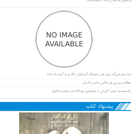
بازخوانی نقد رولان بارت از فیلم بارانداز
بنیاد حیدرعلی‌اُف، پرواز هنر و فرهنگ آذربایجان؛ نگاه رو به آیندۀ یک ملت
مطالعه و بررسی هنر نقاشی معاصر پاکستان
یک همسایه خوب، گزارشی از پانزدهمین دوسالانه هنر معاصر استانبول
پیشنهاد کتاب