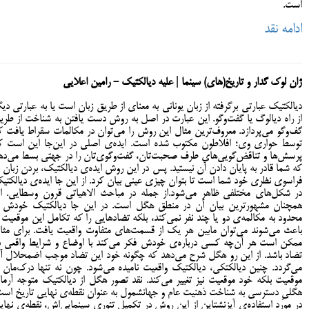
است.
ادامه نقد
ژان لوک گدار و تاریخ‌(های) سینما | علیه دیالکتیک - رامین اعلایی
دیالکتیک عبارتی برگرفته از زبان یونانی به معنای از طریق زبان است یا به عبارتی دیگ
از راه دیالوگ یا گفت‌وگو. این عبارت در اصل به روش دست یافتن به شناخت از طری
گف‌وگو می‌پردازد. معروف‌ترین مثال این روش را می‌توان در مکالمات سقراط یافت ک
توسط حواری وی؛ افلاطون مکتوب شده است. ایده‌ی اصلی در این‌جا این است ک
پرسش‌ها و تناقض‌گویی‌های طرف صحبت‌تان، گفت‌وگوی‌تان را در جهتی بسط می‌ده
که شما قادر به پایان دادن آن نیستید. پس در این روش ایده‌ی دیالکتیک، بردن زبان ب
فراسوی نظری خود شما است تا بتوان چیزی عینی بیان کرد. از این جا ایده‌ی دیالکتی
در شکل‌های مختلفی ظاهر می‌شود.از جمله در مباحث الاهیاتی قرون وسطایی. ام
همچنان مشهورترین بیان آن در منطق هگل است. در این جا دیالکتیک خودش ر
محدود به مکالمه‌ی دو یا چند نفر نمی‌کند، بلکه تضادهایی را که تکامل این موقعیت ر
باعث می‌شوند می‌توان مابین هر یک از قسمت‌های متفاوت واقعیت یافت. برای مثا
ممکن است هر آن‌چه کسی درباره‌ی خودش فکر می‌کند با اوضاع و شرایط واقعی د
تضاد باشد. از این رو هگل شرح می‌دهد که چگونه خود این تضاد موجب اضمحلال آ
می‌گردد. چنین دیالکتکی، دیالکتیک واقعیت نامیده می‌شود. چون نه تنها درک‌مان ا
موقعیت بلکه خود موقعیت نیز تغییر می‌کند. نقد تصور هگل از دیالکتیک متوجه آرما
هگلیِ دسترسی به شناخت ذهنیت عام و جهانشمول به عنوان نقطه‌ی نهایی تاریخ است
در مورد استفاده‌ی آیزنشتاین از این روش در تکمیل تئوری سینمایی‌اش، نقطه‌ی نهای