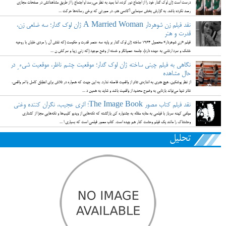
درست است ژان لوک گدار خود را از اجتماع دور کرده، اما بعید به نظر می‌رسد او اجتماع را از طریق مشاهداتش در صفحات مجازی
رصد نکرده باشد. به گزارش بخش سینمایی آکادمی هنر، در صورتی که برخی رسانه‌ها حرکت ...
نقد فیلم زن شوهردار A Married Woman ژان لوک گدار؛ سه ضلعی زن،
قدرت و هنر
فیلم «زنِ شوهردار» محصول 1964 ساخته ژان لوک گدار بر پایه سه عنصر قدرت و حکومت (که نقش آن را مردی خلبان با روحیه
خشک و سرد ارتشی به عهده دارد)، جامعه عصیانگر و خسته از وضع موجود (که زنی زیبا و سرکش ن ...
نگاهی به فیلم چینی ساخته ژان لوک گدار؛ موقعیت چشم ناظر، موقعیت شیء ِ در
حال مشاهده
از نظر پوشکین، هیچ هنری به اندازه‌ی تئاتر از واقعیت فاصله ندارد. به این جهت که همواره در تلاش برای انطباق کامل با امر واقعی،
تئاتر تنها می‌تواند بازتابی به وضوح محدود از واقعیت باشد و شاید به همین د ...
نقد فیلم کتاب مصور The Image Book؛ اثری عجیب، نگران کننده وغنی
مولفی کهنه سرباز با فیلمی به مثابه مقاله به جشنواره کن بازگشته که تکه‌هایی از ویدیو کلیپ‌ها و تکه‌هایی مجزا از کشتاری
وحشتناک را مانند یک فیلم وحشت کنار هم چیده است. کتاب مصور فیلمی است که بسیاری ا ...
تحلیل