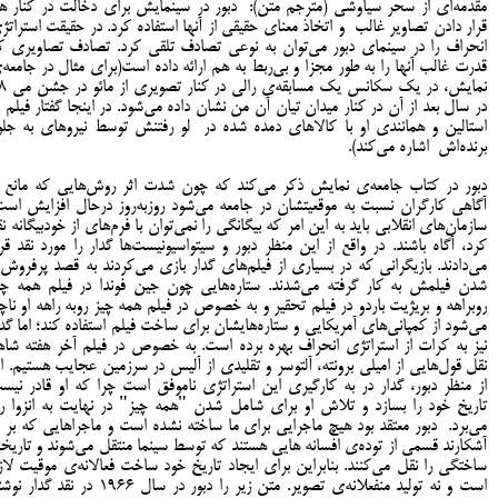
مقدمه‌ای از سحر سیاوشی (مترجم متن): دبور در سینمایش برای دخالت در کنار ه
قرار دادن تصاویر غالب و اتخاذ معنای حقیقی از آن­ها استفاده کرد. در حقیقت استراتژ
انحراف را در سینمای دبور می‌توان به نوعی تصادف تلقی کرد. تصادف تصاویری ک
قدرت غالب آنها را به طور مجزا و بی­‌ربط به هم ارائه داده است(برای مثال در جامعه‌
نمایش، در یک سکانس یک مسابق
در سال بعد از آن در کنار میدان تیان آن من نشان داده می‌شود. در این­جا گفتار فیلم ب
استالین و همانندی او با کالاهای دمده شده در لو رفتنش توسط نیروهای به جل
برنده‌اش اشاره می‌کند).
دبور در کتاب جامعه‌ی نمایش ذکر می‌کند که چون شدت اثر روش‌هایی که مانع ا
آگاهی کارگران نسبت به موقعیت­شان در جامعه می‌شود روزبه‌روز درحال افزایش است
سازمان‌های انقلابی باید به این امر که بیگانگی را نمی‌توان با فرم‌های از خودبیگانه نق
کرد، آگاه باشند. در واقع از این منظر دبور و سیتواسیونیست‌ها گدار را مورد نقد قرا
می‌دادند. بازیگرانی که در بسیاری از فیلم‌های گدار بازی می‌کردند به قصد پرفروش‌ت
شدن فیلمش به کار گرفته می‌شدند. ستاره‌هایی چون جین فوندا در فیلم همه چی
روبراهه و بریژیت باردو در فیلم تحقیر و به خصوص در فیلم همه چیز روبه راهه او ناچا
می‌شود از کمپانی‌های آمریکایی و ستاره‌هایشان برای ساخت فیلم استفاده کند؛ اما گدا
نیز به کرات از استراتژی انحراف بهره برده است. به خصوص در فیلم آخر هفته شاه
نقل قول‌هایی از امیلی برونته، آلتوسر و تقلیدی از آلیس در سرزمین عجایب هستیم. ام
از منظر دبور، گدار در به کارگیری این استراتژی ناموفق است چرا که او قادر نیس
تاریخ خود را بسازد و تلاش او برای شامل شدن "همه چیز" در نهایت به انزوا را
می‌برد. دبور معتقد بود هیچ ماجرایی برای ما ساخته نشده است و ماجراهایی که بر م
آشکارند قسمی از توده‌ی افسانه هایی هستند که توسط سینما منتقل می‌شوند و تاریخ
ساختگی را نقل می‌کنند. بنابراین برای ایجاد تاریخ خود ساخت فعالانه‌ی موقیت لاز
است و نه تولید منفعلانه‌ی تصویر. متن زیر را دبور در سال 1966 در نقد گدا