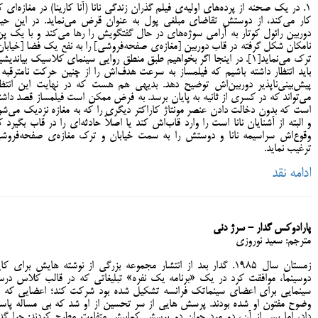
1. در یک صحنه از پرده‌های اولیه‌ی فیلم گذران زندگی نانا (آنا کارینا) در مغازه‌ای ک
کار می‌کند، از دوستش تقاضای مبلغی پول به عنوان قرض می‌نماید. در این حی
دوربین رائول کوتار به آرامی سوژه‌های در حال گفتگویش را رها می‌کند و با یک پن
نامکان شکل گرفته در قاب دوربین [مغازه‌ی صفحه‌فروشی] را به نفع یک فضا [خیابان
ترک می‌نماید[1]. در اینجا اگر بخواهیم طبق منطق روایی سینمای کلاسیک بیاندیش
باید انتظار داشته باشیم که فیلمساز به سرعت هدف‌اش را از چنین حرکت نامترقبه 
پیش‌بینی‌ناپذیر دوربین‌اش توضیح دهد. بدیهی هم هست که در نهایت این انتظا
می‌تواند که در کسری از ثانیه به پایان برسد. به فرض ممکن است فیلمساز قصد داشت
است که بدون دخالت دادن عنصر مونتاژ کاراکتر دیگری را که به مغازه نزدیک می‌شو
و البته از آشنایان نانا است را وارد قاب‌اش کند یا اصلاً حادثه‌ای را در قاب بگیرد ک
وقوع‌اش سراسیمه نانا و دوستش را به سمت خیابان و ترک مغازه‌ی صفحه‌فروش
ترغیب ‌نماید.
ادامه نقد
پارادوکس گدار - سرژ دنی
مترجم: سعید نوروزی
زمستان سال 1985. گدار بعد از انتشار مجموعه بزرگی از نوشته هایش برای کا
دوسینما، موافقت کرد در یک «برنامه یک نفره» تبلیغاتی که در قالب کلاس در
سینمایی برای اعضای سینماتک فرانسه تشکیل شده بود شرکت کند؛ اعضایی که ب
وضوح مفتون او شده بودند. پرسش هایی از سر تحسین از او شد که بی مساله پاس
داد، اما پس از آن، دو مرد جوان دو پرسش کمابیش متفاوت مطرح کردند: چرا گدا