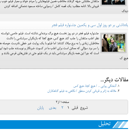
منتقدان مقابلش جبهه گرفتند مخاطب همین فیلم‌هایش را مردم خواند و معیار فیلم خوب را
فروش بالا. ادامه مطلب: یک قصه کامل / رسوایی ساخته مسعود ده‌نمکی اضافه کردن
دیدگ
یادداشتی بر دو روز اول سی و یکمین جشنواره فیلم فجر
جشنواره فیلم فجر در دو روز نخست هیچ برگ برنده‌ای نداشته است. فیلم خاصی نتوانسته
نظر اغلب منتقدان را جلب کند. هیچ کس، هیچ کجا که بازیگران سرشناسی را داشت
مخاطبان زیادی را به برج میلاد کشاند؛ اما فیلم با یک روایت غیر خطی نادرست حوصله ه
را سر برد. سؤالی که ممکن است برای اغلب ما در کسوت خبرنگار و نویسنده جلب شود ای
است که چرا این همه بازیگر سرشناس باید در یک فیلم حتی در نقش‌های فرعی باشند و
هیچ ک
مقالات دیگر...
آشفتگی روایی ... / هیچ کجا، هیچ کس
علاقه به ژانر و قربانی کردن منطق / نگاهی به فیلم گناهکاران
صفحه1 از2
شروع
قبلی
1
2
بعدی
پایان
تحلیل