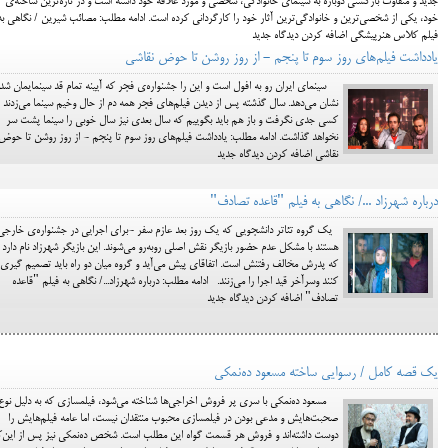
جدید و متفاوت بازگشتی دوباره به سینمای خانوادگی، شخصی و مورد علاقه خود داشته است و در تازه‌ترین ساخته‌ی
خود، یکی از شخصی‌ترین و خانوادگی‌ترین آثار خود را کارگردانی کرده است. ادامه مطلب: مصائب شیرین / نگاهی به
فیلم کلاس هنرپیشگی اضافه کردن دیدگاه جدید
یادداشت فیلم‌های روز سوم تا پنجم - از روز روشن تا حوض نقاشی
سینمای ایران رو به افول است و این را جشنواره‌ی فجر که آیینه تمام قد سینمایمان شد
نشان می‌دهد. سال گذشته پس از دیدن فیلم‌های فجر همه دم از حال وخیم سینما می‌زدند
کسی جدی نگرفت و باز هم باید بگوییم که سال بعدی نیز سال خوبی را سینما پشت سر
نخواهد گذاشت. ادامه مطلب: یادداشت فیلم‌های روز سوم تا پنجم - از روز روشن تا حوض
نقاشی اضافه کردن دیدگاه جدید
درباره شهرزاد .../ نگاهی به فیلم "قاعده تصادف"
یک گروه تئاتر دانشجویی که یک روز بعد عازم سفر -برای اجرایی در جشنواره‌ی خارج
هستند با مشکل عدم حضور بازیگر نقش اصلی روبه‌رو می‌شوند. این بازیگر شهرزاد نام دارد
که پدرش مخالف رفتنش است. اتفاقای پیش می‌آید و گروه میان دو راه باید تصمیم گیری
کنند وسرآخر قید اجرا را می‌زنند. ادامه مطلب: درباره شهرزاد.../ نگاهی به فیلم "قاعده
تصادف" اضافه کردن دیدگاه جدید
یک قصه کامل / رسوایی ساخته مسعود ده‌نمکی
مسعود ده‌نمکی با سری پر فروش اخراجی‌ها شناخته می‌شود، فیلمسازی که به دلیل نوع
صحبت‌هایش و مدعی بودن در فیلمسازی محبوب منتقدان نیست، اما عامه فیلم‌هایش را
دوست داشته‌اند و فروش هر قسمت گواه این مطلب است. شخص ده‌نمکی نیز پس از این‌ک