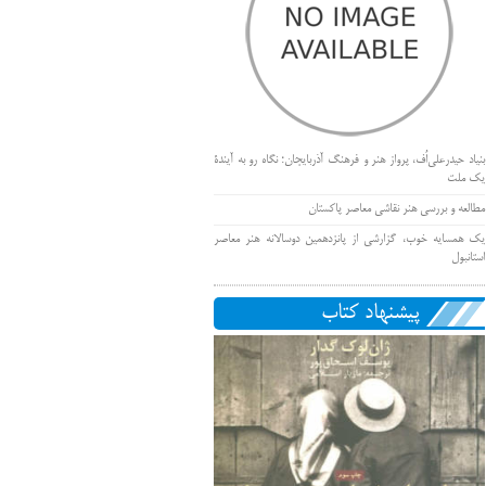
بنیاد حیدرعلی‌اُف، پرواز هنر و فرهنگ آذربایجان؛ نگاه رو به آیندۀ
یک ملت
مطالعه و بررسی هنر نقاشی معاصر پاکستان
یک همسایه خوب، گزارشی از پانزدهمین دوسالانه هنر معاصر
استانبول
پیشنهاد کتاب