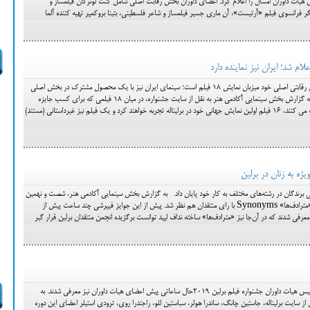
ه) اسامی اعضای هیات داوران امسال را اعلام کرد. اعضای داوران بخش رقابت اصلی شامل کنت لونرگان فیلمساز و
یگر فرانسوی فیلم «آرتیست»، آن ماری جسیر فیلمساز و شاعر فلسطینی، بتینا بروکمپر تهیه کننده آلما
هفتادمین جشنواره برلین امسال در بخش رقابتی اصلی خود میزبان نمایش ۱۸ فیلم است؛ سینمای ایران نیز با یک محصول مشترک در بخش اصلی
این رویداد سینمایی حضور خواهد داشت. به گزارش بخش سینمایی آکادمی هنر به نقل از سایت جشنواره، در میان ۱۸ فیلمی که برای کسب جایزه
خرس طلای بهترین فیلم جشنواره رقابت می کنند، ۱۶ فیلم اولین نمایش جهانی خود در برلیناله تجربه خواهند کرد و یک فیلم نیز غیرداستانی (مستند)
ی برندگان در رشته‌های مختلف به کار خود پایان داد. به گزارش بخش سینمایی آکادمی هنر، شصت و نهمین
دوره جشنواره فیلم برلین با انتخاب فیلم «مترادف‌ها» Synonyms با رای منتقدان هم نظر شد. پیش از این جوایز فیپرشی چند ساعت پیش از
عرفی شدند که در آن‌جا نیز «مترادف‌ها» ساخته نداف لپید توانست برگزیده انجمن منتقدان برلین قرار گیر
پس از معرفی ژولیت بینوش به عنوان رییس هیات داوران جشنواره فیلم برلین ۲۰۱۹حال ساعاتی پیش اعضای هیات داوران نیز معرفی شدند. به
 سایت برلیناله، جاستین چانگ، ساندرا هولر، سباستین للو، راجندرا روی، ترودی استیلر اعضای این دوره