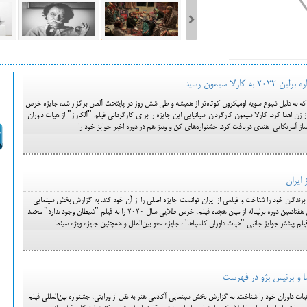
ست فیلم‌های بخش مسابقه جشنواره فیلم ونیز ۲۰۲۲ مشخص شد، سهم پررنگ
 سیمون رسید
ه کن، راه برای مستقل‌ها
 که به دلیل شیوع سویه اومیکرون کوتاه‌تر از همیشه و طی شش روز در پایتخت آلمان برگزار شد، جایزه خرس
زن اهدا کرد. کارلا سیمون کارگردان اسپانیایی این جایزه را برای کارگردانی فیلم "آلکاراز" از هیات داوران
ساز آمریکایی-هندی دریافت کرد. جشنواره‌های کن و ونیز هم در دوره اخیر جوایز خود را
رلین 2020 ساعتی پیش برندگان خود را شناخت و فیلمی از ایران توانست جایزه اصلی را از آن خود کند. به گزارش بخش سینمایی
آکادمی هنر به نقل از ورایتی، هیات داوران هفتادمین دوره برلیناله از میان هجده فیلم، خرس طلایی سال ۲۰۲۰ را به فیلم "شیطان وجود ندارد" محمد
فیلم پیشتر جوایز جانبی "هیات داوران کلسیاها"، جایزه عفو بین‌الملل و همچنین جایزه ویژه سینما
نسا و برنیس بژو در فهرست
هیات داوران خود را شناخت. به گزارش بخش سینمایی آکادمی هنر به نقل از ورایتی، جشنواره بین‌المللی فیلم