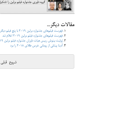
گروه داوری جشنواره فیلم برلین را تشکیل می‌دهند. ژو
مقالات دیگر...
فهرست فیلم‌های جشنواره برلین 2019 با پنج فیلم دیگر کامل شد؛ فیلم‌های ژانگ ییمو و آدام مک‌کی نیز اضافه شدند
فهرست فیلم‌های جشنواره فیلم برلین 2019 اعلام شد
ژولیت بینوش رییس هیات داوران جشنواره فیلم برلین 2019 شد
آدینا پینتلی از رومانی خرس طلای 2018 را برد
شروع
قبلی