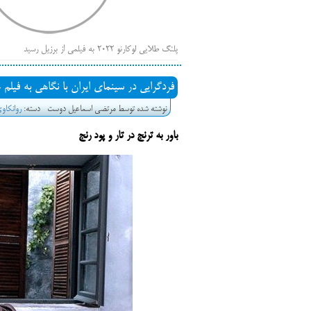
پلنگ طلایی لوکارنو ۲۰۲۲ به فیلمی از برزیل رسید
فهر
ایرانی‌ها
فردگرایی در سینمای ایران با نگاهی به فیلم
بیرون راندن فیلم‌های منتسب به حامیان کرملین از جشنوار
نوشته شده توسط مرتضی اسماعیل دوست
دسته:
روانکاو
باز است
باور به ترنج در تار و پود رنج