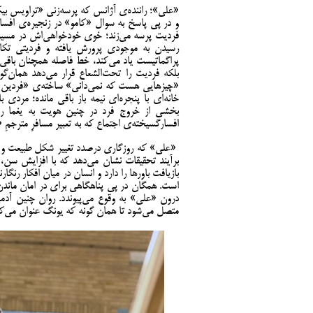
«علی»؛ راننده‌ی آژانس که پرسه‌زنی «تراویس بی
و در پی پاسخ به سوال «کامو» در زنجیره‌ی افسانه
فردیت پرسه می‌زند؛ خوی خودخواهی‌اش در مسیر
رسیدن به موجودی پرورش یافته و فردیتی تکام
پراگماتیست یاد می‌کند، خط فاصله همچنان باق
بلکه فردیت را تحت‌الشعاع قرار می‌دهد همان‌گ
«چیزهایی هست که نمی‌دانی» ساخته‌ی «فردین صا
خانه‌ای با پنجره‌ای نیمه باز باقی مانده؛ مردی
بخشی از خروج فرد در چنین هویت به یغما رفت
افسارگسیخته‌ی اجتماع که به تعبیر مسافرِ مترجمِ
«علی» که روزگاری درصدد تغییر شکل طبیعت و رسی
برآیند تحقیقات نشان می‌دهد که با افزایش سن، 
بازیافت باورها را دارد و انسان در میان افکار رنگ
است. همگان در پی پناهگاهی برای در امان ماندن
درون «علی» به وقوع می‌پیوندد. روان چنین آدم
متصل می‌شود تا همان گونه که یونگ عنوان می‌کن