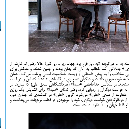
ه او می‌گوید: «یه روز قرار بود جهانو زیر و رو کنی! حالا رفتی تو غارِت. از
دی.» جملاتی آشنا خطاب به آنان که چنان بودند و چنین شدند. و مدخلی برای
بایی مخاطب را به پیش داستانی از زیست شخصیت اصلی پرتاب می‌کند، همان
اد به خودمحوری داشت و دیگران تصویری در قاب‌اش نداشتند که این را در قالب
نجید. در سکانس خداحافظی «سیما» (هم‌دانشگاهی سابق علی) که سال‌ها در
 به خواست دیگران را ردیابی کرد، وقتی تمنای «سیما» برای گشایش یک روزن
ی متفاوت از سوی «علی» می‌شود. گویی «علی» در گذشته‌ی نه چندان دور،
 از درنظرگرفتن خواست دیگری، خود را موجودی در قطب توجهات می‌پنداشت و
! او فقط جهان را به نظاره نشسته است.