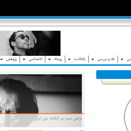
صی
نقد و بررسی
یادداشت
رویداد
اختصاصی
پژوهش
مرتضی ممیز، پدر گرافیک نوین ایران