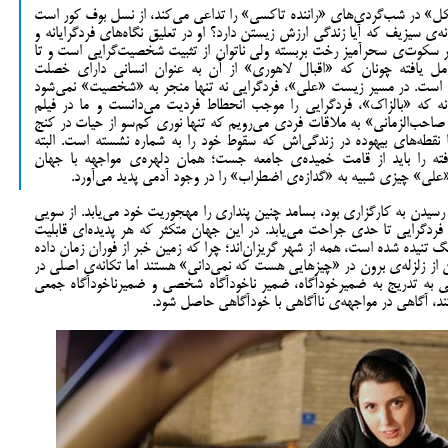
کل» در شب‌گردی‌های «راننده تاکسی» را تداعی می‌کند، از نسل بوف کور است
‌ی سیزیف که آیا زندگی ارزش زیستن دارد؟ او در تعلیق نگاه‌های فردگرایانه و
 سکوت‌ی سحرآمیز رخت بربسته ولی ناتوان از تثبیت شخصیت‌گرایی است و تا
ل یافته چونان که «اقبال لاهوری» از آن به عنوان انسانی دارای خصلت
ی است. در مسیر زیست «علی»، فردگرایی نه تنها منجر به «شخصیت» نمی‌شود
ونه که «بالزاک»، فردگرایی را موجب انحطاط فردیت می‌دانست و ما در فیلم
حب‌الزمانی» به ملاقات فردی می‌رویم که تنها نوری کم‌سو از حیات ‌در کنج
 با نقطه‌های بیهوده در زندگی‌اش که سقوط خود را به شماره نشسته است. البته
ه را باید از قامت خمیده‌ی جامعه جُست؛ همان دلهره‌ی مواجهه با جهان
 «علی» چیزی شبیه به «گدازه‌ی اضطراب» را در وجود آدمی پدید می‌آورد.
دن به کارگزاری بود، بسامد چنین پنداری را مهجوریت خود می‌یابد. از سویی
فردگرایی تا حدی جراحت می‌یابد. در این جهان متکثر که هر پدیده‌ای قابلیت
ارنگ تنیده شده است، همه از شهر گریزان‌اند؛ چرا که زمین خبر از فوران زمان داده
 از زلزله‌ی برون در «چیزهایی هست که نمی‌دانی» هستند اما تکانه‌ی اصلی در
ی به تدریج به ضمیرخودآگاه، ضمیر ناخودآگاه شخصی و ضمیرناخودآگاه جمعی
د، آگاهی در مواجهه‌ی ناآگاهی با خودآگاهی حاصل شود.