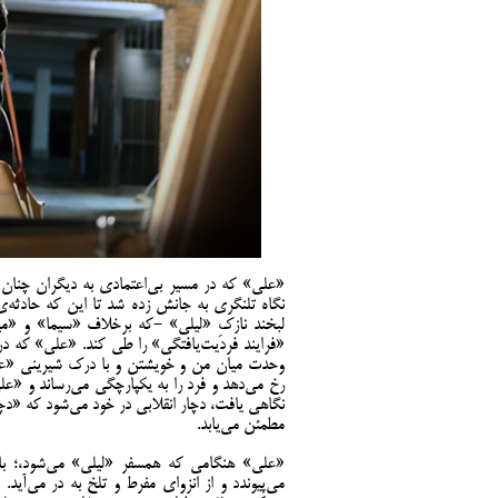
«علی» که در مسیر بی‌اعتمادی به دیگران چنان ب
نگاه تلنگری به جانش زده شد تا این که حادثه‌ی
لبخند نازکِ «لیلی» -که برخلاف «سیما» و «مینا
«فرایند فردیت‌یافتگی» را طی کند. «علی» که در م
وحدت میان من و خویشتن و با درک شیرینی «عشق
رخ می‌دهد و فرد را به یکپارچگی می‌رساند و «عل
نگاهی یافت، دچار انقلابی در خود می‌شود که «دچ
مطمئن می‌یابد.
«علی» هنگامی که همسفر «لیلی» می‌شود،؛ با 
می‌پیوندد و از انزوای مفرط و تلخ به در می‌آی