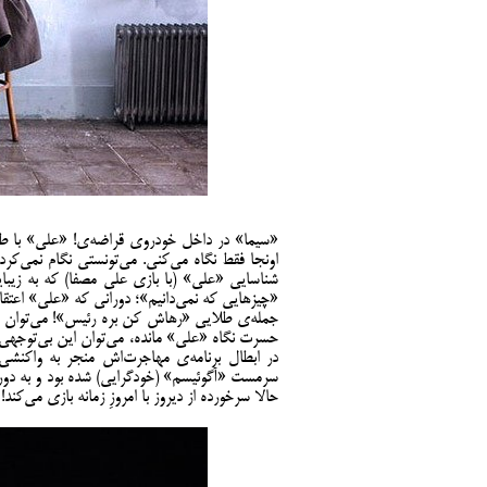
«سیما» در داخل خودروی قراضه‌ی! «علی» با طعنه ب
اونجا فقط نگاه می‌کنی. می‌تونستی نگام نمی‌کر
شناسایی «علی» (با بازی علی مصفا) که به زی
«چیزهایی که نمی‌دانیم»؛ دورانی که «علی» اعتق
جمله‌ی طلایی «رهاش کن بره رئیس»! می‌توان س
حسرت نگاه «علی» مانده، می‌توان این بی‌توجهی
در ابطال برنامه‌ی مهاجرت‌اش منجر به واکنش
سرمست «آگوئیسم» (خودگرایی) شده بود و به دور
حالا سرخورده از دیروز با امروزِ زمانه بازی می‌کند