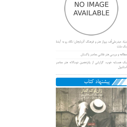
بنیاد حیدرعلی‌اُف، پرواز هنر و فرهنگ آذربایجان؛ نگاه رو به آیندۀ
یک ملت
مطالعه و بررسی هنر نقاشی معاصر پاکستان
یک همسایه خوب، گزارشی از پانزدهمین دوسالانه هنر معاصر
استانبول
پیشنهاد کتاب