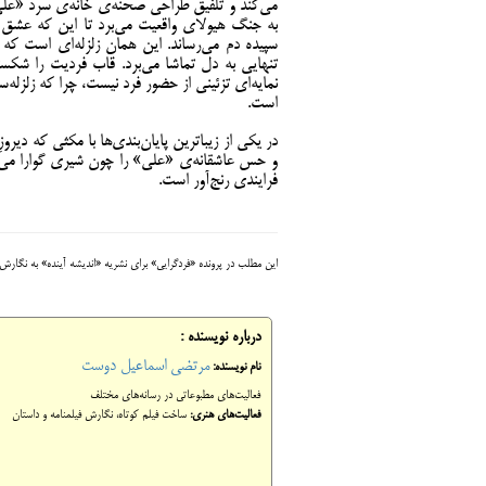
می‌کند و تلفیق طراحی صحنه‌ی خانه‌ی سرد «علی»
به جنگ هیولای واقعیت می‌برد تا این که عشق ب
سپیده دم می‌رساند. این همان زلزله‌ای است که 
تنهایی به دل تماشا می‌برد. قاب فردیت را شکسته
نمایه‌ای تزئینی از حضور فرد نیست، چرا که زلزله‌
است.
در یکی از زیباترین پایان‌بندی‌ها با مکثی که دیرو
و حس عاشقانه‌ی «علی» را چون شیری گوارا می‌نوش
فرایندی رنج‌آور است.
این مطلب در پرونده «فردگرایی» برای نشریه «اندیشه آینده» به نگارش 
درباره نویسنده :
مرتضی اسماعیل دوست
نام نویسنده:
فعالیت‌های مطبوعاتی در رسانه‌های مختلف
فعالیت‌های هنری:
ساخت فیلم کوتاه، نگارش فیلمنامه و داستان