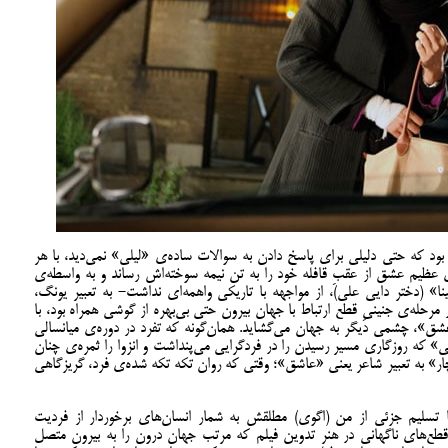
ود که حتی دلیلی برای پاسخ دادن به سوالات ساده‌ی «لیلی» نمی‌دید، با هر
 عظیم عشق از عقبِ قافله خود را به تن نیمه سوخته‌‌اش ‌رساند و به واسطه‌ی
» (دختر دایی علی)، از مواجهه با تاریکی واهمه‌ای نداشت- به تعبیر یونگ،
رحله‌ی جنینیِ قطع ارتباط با جهان بیرون حتی بی‌بهره از گوشی همراه بود، با
»، چشمی دیگر به جهان می‌گشاید. همان‌گونه که تفرد در دوره‌ی میانسالی
ی» که روزگاری مسیر رسیدن را در فردگرایی می‌پنداشت و انزوا را ثمره‌ی چنان
ار» به تعبیر شاعر یعنی «عاشق»؛ وقتی که روان تکه تکه شده‌ی فرد، گریزگاهی
تسلیم جزئی از من (اگوی) مطلقش به شمار انسان‌های برخوردار از فردیت
د. قطع‌های ناگهانی در هنر تدوین فیلم که مرتب جهان درون را به بیرون متصل