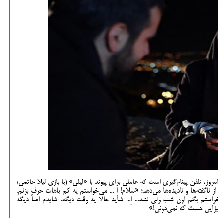
مروز، تلفن پیغام‌گیری است که عاملی برای پیوند با «لیلی» (با بازی لیلا حاتمی)
 ناگفته‌ها و نادیده‌ها می‌دهد؛ «سلام! اِ ... می‌خواستم یه کم باهات حرف بزنم.
استم بگم اون شب ولی نشد... اِ... شاید حالا یه وقت دیگه. شایدم اصاً دیگه
ه چیزایی هست که نمی‌دونی!»