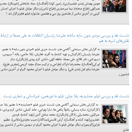
هومن بهمنش (مدیر فیلمبرداری)، رامین کوشا (آهنگساز)، عماد خدابخش (تدوینگر)، محسن
نصرالهی (طراح صحنه)، نیما میرحیدری (طراح لباس) و دیگر عوامل فیلم با اجرای احسان
کرمی در آخرین سانس از هشتمین روز سی و هفتمین جشنواره فیلم فجربرگزار شد. ا
نشست نقد و بررسی مردی بدون سایه ساخته علیرضا رئیسیان؛ انتقادات به علی مصفا در ارتباط ب
نقش‌های شبیه به هم
به گزارش بخش سینمایی آکادمی هنر، نشست خبری فیلم «مردی بدون سایه» با حضور
علیرضا رئیسیان (کارگردان و تهیه کننده)، به آفرید غفاریان، لیلا حاتمی، پانته آ سیروس،
نسیم ادبی، نادر فلاح، علی مصفا، عاطفه الهی، شادی کرم رودی (بازیگران)، ستار
اورکی(آهنگساز)، محمدرضا دلپاک (طراحی و ترکیب صدا)، مجید کریمی (مجری طرح)،
علیرضا نیکو لعل (مدیر فنی) و دیگر عوامل فیلم با اجرای محمود گبرلو در آخرین سانس ا
ششمین ر
نشست نقد و بررسی فیلم جمشیدیه، یلدا جبلی: فیلم ما دورهمی، غیرانسانی و شعاری نیست
به گزارش بخش سینمایی آکادمی هنر، نشست خبری فیلم «جمشیدیه» با حضور یلدا جب
(کارگردان)، ستاره پسیانی، پانتهآ پناهی ها، سارا بهرامی، حامد کمیلی، شادی کرم وردی، ند
جبرائیلی، محمد ولی زادگان (بازیگران)، محمد صادق آذین (تهیه کننده)، فردین
خلعتبری(تهیه کننده و آهنگساز)، آرش قاسمی(صداگذار)،حبیب مجیدی(عکاس)، عظیم
فراین(گریمور) و دیگر عوامل فیلم با اجرای محمود گبرلو در سومین سانس از ششمین روز 
جشن