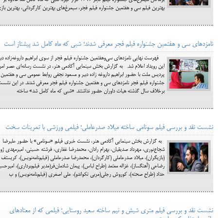
برندگان سیمرغ‌های جشنواره فیلم فجر 1397 قرار گیرد. شبی که ماه کامل شد علاوه بر
بهترین فیلم سی و هفتمین جشنواره فیلم فجر، سیمرغ‌های بهترین کارگردانی، بهترین باز
نامزدهای سی و هفتمین جشنواره فیلم فجر معرفی شدند؛ شبی که ماه کامل شد پیشتاز است
فهرست نهایی نامزدهای سی‌وهفتمین جشنواره فیلم فجر از سوی ابراهیم داروغه‌زاده دبی
این رویداد اعلام شد. به گزارش بخش سینمایی آکادمی هنر، در نشست رسانه‌ای عصر امر
پردیس ملت با حضور ابراهیم داروغه زاده دبیر و مسعود نجفی روابط عمومی سی و هفتمین
جشنواره فیلم فجر نامزدهای سی و هفتمین جشنواره فیلم فجر معرفی شدند. در این نشس
برخلاف سال گذشته هیات داوران حضور نداشتند. «شبی که ماه کامل شد» ساخته
نشست نقد و بررسی فیلم سونامی ساخته میلاد صدرعاملی؛ فیلمی ورزشی با تمرینات سخت
به گزارش بخش سینمایی آکادمی هنر، نشست خبری فیلم «سونامی» با حضور علیرضا
شجاع‌نوری، مهرداد صدیقیان، بهرام رادان، محمدرضا غفاری، فرشته حسینی، امیرمهدی ژول
(بازیگران)، میلاد صدرعاملی (کارگردان)، محمدرضا صدرعاملی (فیلم‌نامه‌نویس)، کریستف
رضاعی (آهنگساز)، غزاله معتمد (طراح لباس)، پیمان شادمان‌فر(مدیر فیلم‌برداری)، امیرحس
حداد (طراح صحنه)، کوروش رجلی(مربی تکواندو)، علی اصغری (فیلم‌نامه‌نویس) و ب
نشست نقد و بررسی فیلم متری شیش و نیم ساخته سعید روستایی؛ فیلمی که از معتادهای