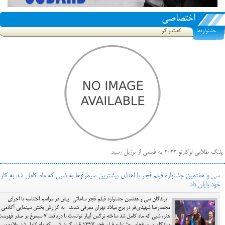
اختصاصی
جشنواره‌ها
گفت و گو
پلنگ طلایی لوکارنو ۲۰۲۲ به فیلمی از برزیل رسید
فهرست فیلم‌های بخش مسابقه جشنواره فیلم ونیز ۲۰۲۲ مشخص شد، سهم پررنگ ایرانی‌ها
سی و هفتمین جشنواره فیلم فجر با اهدای بیشترین سیمرغ‌ها به شبی که ماه کامل شد به کار
بیرون راندن فیلم‌های منتسب به حامیان کرملین از جشنواره کن، راه برای مستقل‌ها باز است
خود پایان داد
برندگان سی و هفتمین جشنواره فیلم فجر ساعاتی پیش در مراسم اختتامیه با اجرای
محمدرضا شهیدی‌فر در برج میلاد تهران معرفی شدند. به گزارش بخش سینمایی آکادمی
هنر، شبی که ماه کامل شد ساخته نرگس آبیار توانست با دریافت 7 سیمرغ بر صدر فه