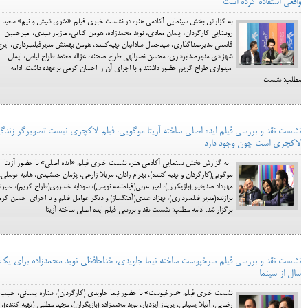
واقعی استفاده کرده است
به گزارش بخش سینمایی آکادمی هنر، در نشست خبری فیلم «متری شیش و نیم» سعید
روستایی کارگردان، پیمان معادی، نوید محمدزاده، هومن کیایی، مازیار سیدی، امیرحسین
قاسمی مدیرصداگذاری، سیدجمال ساداتیان تهیه‌کننده، هومن بهمنش مدیرفیلمبرداری، ایرج
شهزادی مدیرصدابرداری، محسن نصرالهی طراح صحنه، غزاله معتمد طراح لباس، ایمان
امیدواری طراح گریم حضور داشتند و با اجرای آن را احسان کرمی برعهده داشت. ادامه
مطلب: نشست
نشست نقد و بررسی فیلم ایده اصلی ساخته آزیتا موگویی، فیلم لاکچری نیست تصویرگر زندگ
لاکچری است چون وجود دارد
به گزارش بخش سینمایی آکادمی هنر، نشست خبری فیلم «ایده اصلی» با حضور آزیتا
موگویی(کارگردان و تهیه کننده)، بهرام رادان، مریلا زارعی، پژمان جمشیدی، هانیه توسلی،
مهرداد صدیقیان(بازیگران)، امیر عربی(فیلمنامه نویس)، سودابه خسروی(طراح گریم)، علیر
برازنده(مدیر فیلمبرداری)، بهزاد عبدی(آهنگساز) و دیگر عوامل فیلم و با اجرای احسان کر
برگزار شد. ادامه مطلب: نشست نقد و بررسی فیلم ایده اصلی ساخته آزیتا
نشست نقد و بررسی فیلم سرخپوست ساخته نیما جاویدی، خداحافظی نوید محمدزاده برای یک
سال از سینما
نشست خبری فیلم «سرخپوست» با حضور نیما جاویدی (کارگردان)، ستاره پسیانی، حبیب
رضایی، آتیلا پسیانی، پریناز ایزدیار، نوید محمدزاده (بازیگران)، مجید مطلبی (تهیه کننده)،