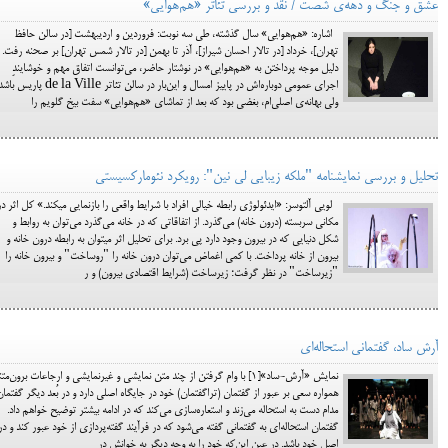
عشق و جنگ و دهه‌ی شصت / نقد و بررسی تئاتر «هم‌هوایی»
اشاره: «هم‌هوایی» سال گذشته، طی سه نوبت: فروردين و ارديبهشت [در سالن حافظ
تهران]، خرداد [در تالار احسان شیراز]، آذر تا بهمن [در تالار شمس تهران] بر صحنه رفت.
دلیل موجه پرداختن به «هم‌هوایی» در نوشتار حاضر، می‌توانست اتفاق مهم و خوشایندِ
اجرای عمومی دوباره‌اش در پاییز امسال و این‌بار در سالن تئاتر de la Ville پاریس ب
ولی بهانه‌ی اصلی‌ام، بغضی بود که بعد از تماشای «هم‌هوایی» سفت بیخ گلویم را
تحلیل و بررسی نمایشنامه "ملکه زیبایی لی نین": رویکرد نئومارکسیستی
لویی آلتوسر: «ایدئولوژی رابطه خیالی افراد با شرایط واقعی را بازنمایی می­کند.» کل اثر در
مکانی سربسته (درون خانه) می‌گذرد. از اتفاقاتی که در خانه می‌گذرد می‌توان به روابط و
شکل دنیایی که در بیرون وجود دارد پی برد. برای تحلیل اثر می­توان به رابطه درون خانه و
بیرون از خانه پرداخت. با کمی اغماض می‌توان درون خانه را "روساخت" و بیرون خانه را
"زیرساخت" در نظر گرفت؛ زیرساخت (شرایط اقتصادی بیرون) و ر
آرش ساد، گفتمانی استحاله‌ای
نمایش «آرش-ساد»[1] با وام گرفتن از چند متن نمایشی و غیرنمایشی و ارجاعات برون‌مت
همواره سعی بر عبور از گفتمان (تراگفتمان) خود در جایگاه اصلی دارد و در بُعد دیگر گفتما
مدام دست به استحاله می‌زند و استعاره‌سازی می‌کند که در ادامه بیشتر توضیح خواهم داد.
گفتمان استحاله‌ای به گفتمانی گفته می‌شود که در فرآیند گفته‌پردازی از خود عبور کند و در
اصل خود باشد. در عین این‌که خود را به وجه دیگر به خوانش در