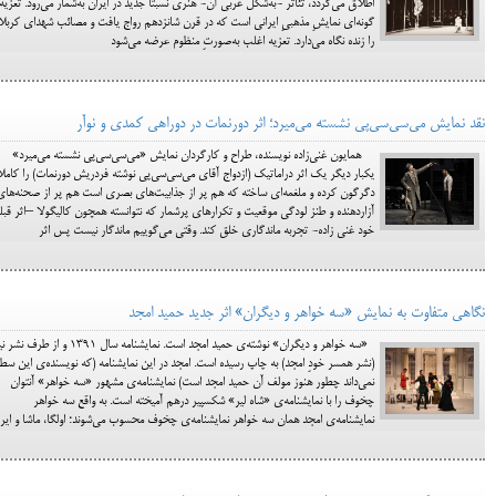
اطلاق می‌گردد، تئاتر -به‌شکل غربی آن- هنری نسبتاً جدید در ایران به‌شمار می‌رود. تعزیه
گونه‌ای نمایشِ مذهبیِ ایرانی است که در قرن شانزدهم رواج یافت و مصائب شهدای کربلا
را زنده نگاه می‌دارد. تعزیه اغلب به‌صورتِ منظوم عرضه می‌شود
نقد نمایش می‌سی‌سی‌پی نشسته می‌میرد؛ اثر دورنمات در دوراهی کمدی و نوآر
همایون غنی‌زاده نویسنده، طراح و کارگردان نمایش «می‌سی‌سی‌پی نشسته می‌میرد»
یکبار دیگر یک اثر دراماتیک (ازدواج آقای می‌سی‌سی‌پی نوشته فردریش دورنمات) را کاملا
دگرگون کرده و ملغمه‌ای ساخته که هم پر از جذابیت‌های بصری است هم پر از صحنه‌های
آزاردهنده و طنز لودگی موقعیت و تکرارهای پرشمار که نتوانسته همچون کالیگولا –اثر قبل
خود غنی زاده- تجربه ماندگاری خلق کند. وقتی می‌گوییم ماندگار نیست پس اثر
نگاهی متفاوت به نمایش «سه خواهر و دیگران» اثر جدید حمید امجد
«سه خواهر و دیگران» نوشته‌ی حمید امجد است. نمایشنامه سال 1391 و از طرف
(نشر همسر خودِ امجد) به چاپ رسیده است. امجد در این نمایشنامه (که نویسنده‌ی این سط
نمی‌داند چطور هنوز مولف آن حمید امجد است) نمایشنامه‌ی مشهور «سه خواهر» آنتوان
چخوف را با نمایشنامه‌ی «شاه لیر» شکسپیر درهم آمیخته است. به واقع سه خواهر
نمایشنامه‌ی امجد همان سه خواهر نمایشنامه‌ی چخوف محسوب می‌شوند؛ اولگا، ماشا و ای