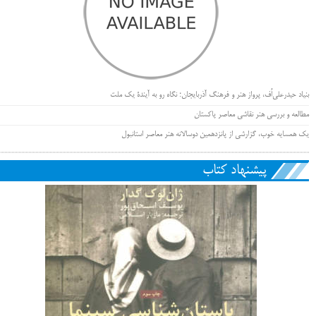
بنیاد حیدرعلی‌اُف، پرواز هنر و فرهنگ آذربایجان؛ نگاه رو به آیندۀ یک ملت
مطالعه و بررسی هنر نقاشی معاصر پاکستان
یک همسایه خوب، گزارشی از پانزدهمین دوسالانه هنر معاصر استانبول
پیشنهاد کتاب