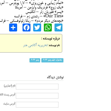
«تمام زیبایی و خون‌ریزی» – لارا پویترس – آمری
«یک زوج» فردریک وایزمن – آمریکا
«پسر» فلوریان زلر – انگلیس
«Our Ties» – رشدی زم – فرانسه
«بچه‌های دیگر مردم» – ربکا زلوتوفسکی – فران
are
cebook
WhatsApp
Twitter
Telegram
درباره نویسنده :
تحریریه آکادمی هنر
نام نویسنده:
جشنواره فیلم ونیز ۲۰۲۲
ونیز ۲۰۲۲
نوشتن دیدگاه
نام (اجباری)
آدرس پست الکت
آدرس سایت