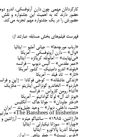
کارگردانان مهمی چون دارن آرنوفسکی، اندرو دومنی
حضور دارند که به اهمیت این جشنواره و نقش آن
حضورش را در یک جشنواره مهم تجربه می‌کند.
فهرست فیلم‌های بخش مسابقه عبارتند از:
«ارباب مورچه‌ها» – جیانی آملیو – ایتالیا
«وال» – دارن آرونوفسکی – آمریکا
«بی‌نهایت» – امانوئله کریالزه – ایتالیا
«عمر مقدس» – آلیس دیوپ – فرانسه
«بلوند» اندرو دامینیک – کشور آمریکا
«تار» – تاد فیلد – آمریکا
«زندگی عاشقانه» – کوجی فوکادا – ژاپن و فرانس
«باردو» – الخاندرو گونزالس ایناریتو – مکزیک
«آتنا« رومن گارواس – فرانسه
«بونز اند آل» لوکا گوادانینو – آمریکا
«دختر جاودان» – جوانا هاگ – انگلیس
«شب، داخلی، دیوار» – وحید جلیل‌وند – ایران
«The Banshees of Inisherin» – مارتین مک‌دونا – انگلیس و آمریکا
«آرژانتین، ۱۹۸۵» – سانتیاگو میتره – آرژانتین و آمریکا
«چیارا» – سوزانا نیکیارلی – ایتالیا
مونیکا آندریا پالائورو – ایتالیا
«خرس نیست» – جعفر پناهی – ایران