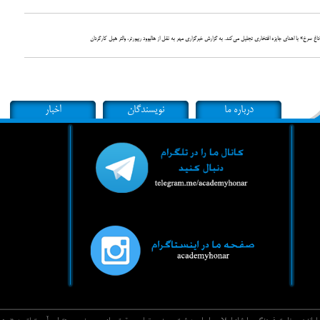
 ۲۰۲۲ از والتر هیل کارگردان سازنده «۴۸ ساعت» و «داغ سرخ» با اهدای جایزه افتخاری تجلیل می‌کند. به گزارش خبرگزاری مهر به نقل از هالیوود ریپورتر، والتر هیل کارگردان
درباره ما
نویسندگان
اخبار