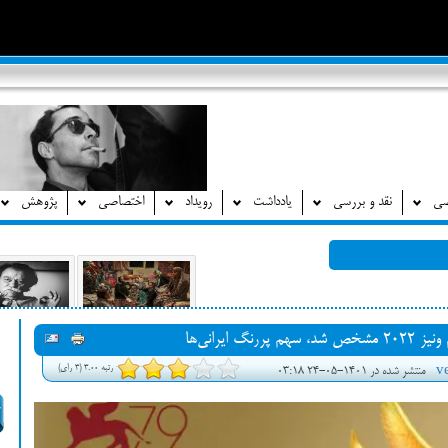
صی
نقد و بررسی
یادداشت
رویداد
اختصاصی
پژوهش
یرانی‌ها
رتبه 3.00 (3 رای)
منتشر شده در 1401-05-24 03:18