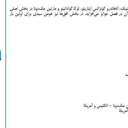
ک، الخاندرو گونزالس ایناریتو، لوکا گوادانینو و مارتین مک‌دونا در بخش اصلی
 در فصل جوایز می‌افزاید. در بخش افق‌ها نیز هومن سیدی برای اولین بار
ه