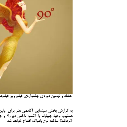
هفتاد و نهمین دوره‌ی جشنواره‌ی فیلم ونیز فیلم
هستیم. وحید جلیلوند با «شب داخلی دیوار» و 
«برفک» ساخته نوح بامباک افتتاح خواهد شد