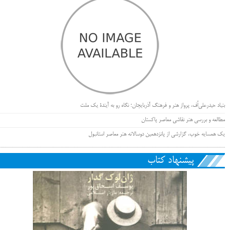
بنیاد حیدرعلی‌اُف، پرواز هنر و فرهنگ آذربایجان؛ نگاه رو به آیندۀ یک ملت
مطالعه و بررسی هنر نقاشی معاصر پاکستان
یک همسایه خوب، گزارشی از پانزدهمین دوسالانه هنر معاصر استانبول
پیشنهاد کتاب