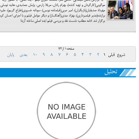
به گزارش بخش سینمایی آکادمی هنر، نشست خبری فیلم «ایده اصلی» با حضور آزیتا
موگویی(کارگردان و تهیه کننده)، بهرام رادان، مریلا زارعی، پژمان جمشیدی، هانیه توسلی،
مهرداد صدیقیان(بازیگران)، امیر عربی(فیلمنامه نویس)، سودابه خسروی(طراح گریم)، علیر
برازنده(مدیر فیلمبرداری)، بهزاد عبدی(آهنگساز) و دیگر عوامل فیلم و با اجرای احسان کر
برگزار شد. ادامه مطلب: نشست نقد و بررسی فیلم ایده اصلی ساخته آزیتا
صفحه1 از72
شروع
قبلی
1
2
3
4
5
6
7
8
9
10
بعدی
پایان
تحلیل