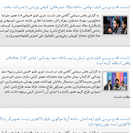
نشست نقد و بررسی فیلم سونامی ساخته میلاد صدرعاملی؛ فیلمی ورزشی با تمرینات سخت
به گزارش بخش سینمایی آکادمی هنر، نشست خبری فیلم «سونامی» با حضور علیرضا
شجاع‌نوری، مهرداد صدیقیان، بهرام رادان، محمدرضا غفاری، فرشته حسینی، امیرمهدی ژول
(بازیگران)، میلاد صدرعاملی (کارگردان)، محمدرضا صدرعاملی (فیلم‌نامه‌نویس)، کریستف
رضاعی (آهنگساز)، غزاله معتمد (طراح لباس)، پیمان شادمان‌فر(مدیر فیلم‌برداری)، امیرحس
حداد (طراح صحنه)، کوروش رجلی(مربی تکواندو)، علی اصغری (فیلم‌نامه‌نویس) و ب
نشست نقد و بررسی فیلم متری شیش و نیم ساخته سعید روستایی؛ فیلمی که از معتادهای
واقعی استفاده کرده است
به گزارش بخش سینمایی آکادمی هنر، در نشست خبری فیلم «متری شیش و نیم» سعید
روستایی کارگردان، پیمان معادی، نوید محمدزاده، هومن کیایی، مازیار سیدی، امیرحسین
قاسمی مدیرصداگذاری، سیدجمال ساداتیان تهیه‌کننده، هومن بهمنش مدیرفیلمبرداری، ایرج
شهزادی مدیرصدابرداری، محسن نصرالهی طراح صحنه، غزاله معتمد طراح لباس، ایمان
امیدواری طراح گریم حضور داشتند و با اجرای آن را احسان کرمی برعهده داشت. ادامه
مطلب: نشست
نشست نقد و بررسی فیلم ایده اصلی ساخته آزیتا موگویی، فیلم لاکچری نیست تصویرگر زندگ
لاکچری است چون وجود دارد