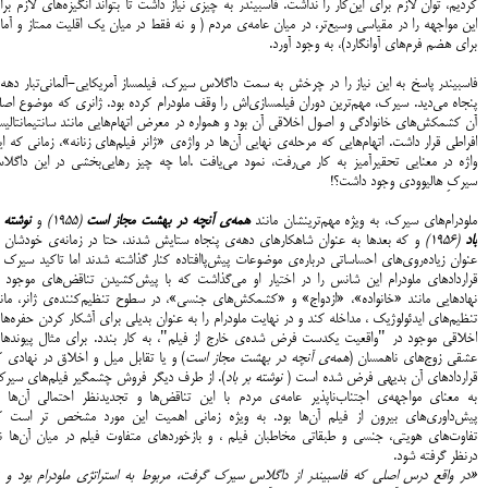
کردیم، توان لازم برای این‌کار را نداشت. فاسبیندر به چیزی نیاز داشت تا بتواند انگیزه‌های لازم بر
این مواجهه را در مقیاسی وسیع‌تر، در میان عامه‌ی مردم ( و نه فقط در میان یک اقلیت ممتاز و آما
برای هضم فرم‌های آوانگارد)، به وجود آورد.
فاسبیندر پاسخ به این نیاز را در چرخش به سمت داگلاس سیرک، فیلمساز آمریکایی-آلمانی‌تبار دهه
پنجاه می‌دید. سیرک، مهم‌ترین دوران فیلمسازی‌اش را وقف ملودرام کرده بود. ژانری که موضوع اص
آن کشمکش‌های خانوادگی و اصول اخلاقی آن بود و همواره در معرض اتهام‌هایی مانند سانتیمانتالی
افراطی قرار داشت. اتهام‌هایی که مرحله‌ی نهایی آن‌ها در واژه‌ی «ژانر فیلم‌‌های زنانه»، زمانی که ا
واژه در معنایی تحقیرآمیز به کار می‌رفت، نمود می‌یافت .اما چه چیز رهایی‌بخشی در این داگلا
سیرکِ هالیوودی وجود داشت؟!
ملودرام‌های سیرک، به ویژه‌ مهم‌ترینشان مانند
همه‌ی آنچه در بهشت مجاز است
(1955)
و
نوشته 
باد
(1956)
و که بعدها به عنوان شاهکارهای دهه‌ی پنجاه ستایش شدند، حتا در زمانه‌ی خودشان ب
عنوان زیاده‌روی‌های احساساتی درباره‌ی موضوعات پیش‌پاافتاده کنار گذاشته شدند اما تاکید سیرک 
قراردادهای ملودرام این شانس را در اختیار او می‌گذاشت که با پیش‌کشیدن تناقض‌های موجود د
نهادهایی مانند «خانواده»، «ازدواج» و «کشمکش‌های جنسی»، در سطوح تنظیم‌کننده‌ی ژانر، مانن
تنظیم‌های ایدئولوژیک ، مداخله کند و در نهایت ملودرام را به عنوان بدیلی برای آشکار کردن حفره‌ه
اخلاقی موجود در "واقعیت یکدست فرض شده‌ی خارج از فیلم"، به کار بندد. برای مثال پیوند‌ها
عشقی زوج‌های ناهمسان (
همه‌ی آنچه در بهشت مجاز است
) و یا تقابل میل و اخلاق در نهادی ک
قراردادهای آن بدیهی فرض شده است (
نوشته بر باد
). از طرف دیگر فروش چشمگیر فیلم‌های سیرک
به معنای مواجهه‌ی اجتناب‌ناپذیر عامه‌ی مردم با این تناقض‌ها و تجدیدنظر احتمالی آن‌ها د
پیش‌داوری‌های بیرون از فیلم آن‌ها بود. به ویژه زمانی اهمیت این مورد مشخص تر است ک
تفاوت‌های هویتی، جنسی و طبقاتی مخاطبان فیلم ، و بازخوردهای متفاوت فیلم در میان آن‌ها نی
درنظر گرفته شود.
«در واقع درس اصلی که فاسبیندر از داگلاس سیرک گرفت، مربوط به استراتژی ملودرام بود و ن