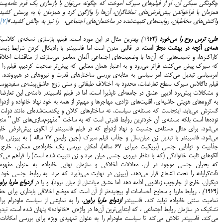
چگونگی سبکی آن. او از فیلم‌های سیرک آموخت که چگونه می‌توان با بازسازی یک فرم عامه‌پسند
همزمان با فراخواندن پیش‌فرض‌های تماشاگران، آن‌ها را واژگون کرد و همزمان با به پرسش کشید
واکنش‌های مخاطبان، روایت‌های تثبیت‌شده در ساختمان‌های اجتماعی، را نیز به چالش کشید.»
[7]
علی: ترس روح را می‌خورد
(1974)
بهترین مثال در این مورد است. فیلم، بازسازی نسخه‌ی کلاسی
همه‌ی آنچه در بهشت مجاز است
، در قالبی مدرن است اما فاسبیندر با رادیکال کردن شرایط زیس
کاراکترها، و نسبت‌هایی که آن‌ها با وضعیت‌های اجتماعی آلمان معاصر می‌سازند، از مناقشات اخلا
که سیرک پیش می‌کشد، فراتر می‌رود و به اعتبار همان معنایی که پیش‌تر صحبت کردیم، فیلم را ب
امرسیاسی تبدیل می‌کند. امر سیاسی به مثابه‌ی بررسی ساختارهای قدرت و نیروهای در هم‌رونده. 
فیلم داگلاس سیرک سطح تعارضات، محدود به اختلاف طبقاتی و سنی زوج عاشق‌پیشه‌ی سفیدپوس
و مشکلات پیش‌برد ادیپی عشق در جامعه‌ای ناپذیرا است، اما در فیلم فاسبیندر دامنه‌ی این تعارض
به گروه‌های هویتی حاشیه‌ای، اقلیت‌های نژادی، مهاجرها و مهم‌تر از همه به خود نهاد خانواده و ازدوا
گسترش می‌یابد. اینجاست که مسئله‌ی سیاست، نه ساختارهای کلان و یکدست‌شده‌ای مانند دولت ی
توده‌ها است بلکه مسئله‌ی آن خردترین روابط قدرتی است که به ساخت "مفهوم‌سازی‌های کلی" منج
می‌شود. برای مثال مسئله‌ی جنسیت و نهاد ازدواج که در فیلم فاسبیندر از الگوی پیش‌فرض خار
می‌شود. فاسبیندر با تبدیل زن میان‌سال و جذاب فیلم سیرک (جین وایمنِ 37 ساله ) به پی
جذابیت و توانایی جنسی (بریگیت میرای 67 ساله)، امکان بررسی یک خانواده‌ی ممکن، خارج
الگوهای ثابت خانوادگی (که با تناظر نیروی جنسی میان مرد و زن تثبیت شده است) را فراهم می‌ک
که بحران جنسی موجود در آن، معادلات اخلاقی و سازمان نهایی خانواده، به عنوان مفهوم
ذات‌گرایانه را تحت الشعاع قرار می‌دهد. (پیرزن در نهایت می‌پذیرد که مرد، به روابط جنسی خود 
دیگران، خارج از چارچوب زناشویی ادامه دهد اما عشق میانشان از میان نرود). و یا در
ازدواج ماریا برا
(1979)
، روابط ماریا و سطوح احساسات او پیچیده‌تر از آن است که موضع اخلاقی پایداری برای حف
تمامیت سنتی خانواده تولید کند. فاسبیندر
ازدواج ماریا براون
، را به نمایشی از سیاست ملودرام بر
تشکیک در سازمان روابط اجتماعی ، که ابتدایی‌ترین آن‌ها در واژه‌ی «خانواده» پنهان شده است، تبد
می‌کند. فاسبیندر تلاش می‌کند تا سیاست ملودرام را به عنوان تمهیدی ویژه برای بررسی امکانات