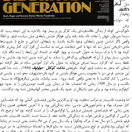
مثل
اُ
سکار
لانگنفِلد
،
(1967)
که دوازده
برش
ناتورالیستی کوتاه از زندگی طاقت‌فرسای یک کارگر پیر و بیمار بود، بالاخره به این نتیجه رسید که 
سینما نمی‌توان جهان را نجات داد. رفته رفته برای هولگر ماینس رابطه‌ی میان سیاست فیلم و انقل
واقعی (اگر اساسن چنین رابطه‌ای وجود داشته باشد)، به رابطه‌ای انتزاعی و خارج از ضرورت‌ها
مادی-تاریخی تبدیل شد که تنها با کمی شجاعت می‌شد به شکست آن اقرار کرد. گدار پیش‌تر تلا
کرده بود تا با درک سینما به عنوان «بیست و چهار گلوله در ثانیه»، این رابطه را زنده نگاه دارد. ا
ماینس، بسیار زودتر از آن‌‌که «فیلم‌های بزرگ»ش را بسازد، به این ایده بدبین شده بود. ماینس به ا
نقطه رسید که کارکرد سینما صرفن می‌تواند به عنوان یک ابزار آموزشی ساده‌ در نظر گرفته شود
ایده‌ای که منجر به ساخت فیلم کوتاه
طریقه‌ی
ساخت کوکتل
–
مولوتوف
(1968)
، شد. حتا اهمی
این جنبه‌ی فرعی نیز با عضویت رسمی هولگر ماینس در گروه بادر-ماینهوف، محو شد. و ماینس فیل
ساختن را کنار گذاشت تا به معنی واقعی کلمه، برود ، بمب بیاندازد. ماینس دیگرهیچ‌گاه به سینما ب
نگشت و در سال 1974، زمانی که اعتصاب غذا در زندان، وزن قامت دومتری‌اش را به حدود چ
کیلوگرم رسانده بود، و برای چپ رادیکال در حدود یک قدیس معاصر الهام‌بخش شده بود، درگذشت.
اما وضعیت فاسبیندر به مراتب متفاوت بود. او پرکارترین ماشین فیلمسازی آلمانی بود که فیلمسازی 
کنار مصرف مواد و ماجراجویی‌های جنسی، تمام زندگی‌اش بود. و تا آخرین لحظه‌ی همین زندگی‌
یعنی زمانی که فیلمنامه‌ی جدیدش درباره‌ی رُزا لوگزامبورگ را در دست گرفته بود اما ترجیح داد 
ترکیبی از کوکایین و قرص خواب به زندگی‌اش خاتمه دهد، از سینما دست نکشید. فاسبیندر نخستی
فیلم بلندش را دو سال بعد از مرگ چه‌گوارا و یک سال پس از می 68 ساخت یعنی درست در زم
که اروپای روشنفکری در اوج بدبینی‌هایش نسبت به سازوکارها و انضباط سرمایه‌داری به سر می‌بر
زمانه‌ای که در آن بسیاری از مفاهیم مدروز مثل «از خودبیگانگی»، «مصرف‌گرایی» و «ناامیدی»، 