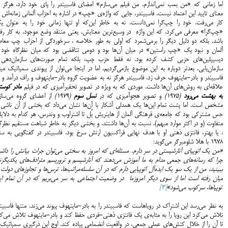
اما زمانی که «من بمب نمی‌اندازم، من فیلم می‌سازم» امضای فاسبیندر را پای خود دارد، هرگز ب
معنای تایید این اعتماد نیست. فاسبیندر، جایی که واژه‌ی «چپ» در اشاره به احزاب آلمانی زمانه‌اش 
کار می‌رفت، خود را چپ‌گرا نمی‌دانست. نه به خاطر این‌که‌ او تنها زمانی خود را به عنوان ی
«چپ‌گرا» معرفی می‌کرد، که این واژه در وسیع‌ترین معنایش، یعنی منتقد وضع موجود، به کار رفت
باشد. بلکه دو دلیل دیگر را برمی‌شمرد که اولی به طور خلاصه ، سرخوردگی از احزاب چپ معاص
آلمان و نبود یک «چپ راستین» در میان آن‌ها بود و دومی تناقضی بود که میان نظرگاه خود ب
دیسیپلین‌های حزبی کشف کرده بود. نه فقط حزب چپ، بلکه تمام صورت‌های سازمان‌دهی 
سازمان‌یابی. بعدتر دوباره به این موضوع بازمی‌گردیم، اما در اینجا می‌توان از پیوندی سمپاتیک می
فاسبیندر و بادر-ماینهوف حرف زد. فاسبیندر هرگز نه به عضویت گروه بادر-ماینهوف و راف درآمد و 
علاقه‌ای به روش‌های آن‌ها داشت. موردی که به ویژه در تصویر تحقیرآمیزی که در فیلم
مادر کوست
به بهشت می‌رود
(1975)
و تصویر هجوآمیزی که در
نسل سوم
(1979)
از اعضای گروه می‌سازد
مشخص است. اما پشت تمام این‌ها یک همدلی آشکار با آن‌ها نشان می‌داد که بخشی از آن ناشی ا
حس مشترکی بود که جامعه‌ی فرهنگی آلمان از هاینریش بُل تا اشتراوب و وندرس، هر کدام به دلای
متفاوت (و در اکثر موارد مبهم)، نسبت به آن‌ها داشتند. و بخشی دیگر به خاطر شباهت مستقیم نظرگ
، یا بهتر، فانتزی ذهنی او با هدف نهایی فراکسیون ارتش سرخ بود. فاسبیندر در گفتگویی به سا
1978 با هلا شلومبرگر می‌گوید:
«من یک اتوپیای آنارشیستی در سر دارم. مسئله‌ای که امروز به سختی می‌توان جرات بیانش را داش
چرا که رسانه‌های جمعی مدام به ما آموزش می‌دهند که آنارشیسم و تروریسم مترادف‌های یکدیگرند
ببینید، من از یک سو یک ایده‌آل اتوپیایی دارم که در آن سلسله‌مراتب‌ها، ترس‌ها و تجاوزهای دولت 
میان رفته است اما از سوی دیگر امروزما در وضعیت اجتماعی به سر می‌بریم که در آن تمام ای
اتوپیاها، سرکوب می‌شود»
[3]
به نظر می‌رسد این اشتراک در رویاهاست که فاسبیندر را به بادر-ماینهوف پیوند می‌زند. منتها فاسبین
تلاش می‌کرد این رویا را به مثابه‌ی یک فانتزی ذهنی-فردی حفظ کند و بادر-ماینهوف تلاش می‌کر
تا آن را از خلال کنش‌های عملی جمعی، در واقعیت انضمامی پیاده کند. اوج این درگیری سمپاتیک 