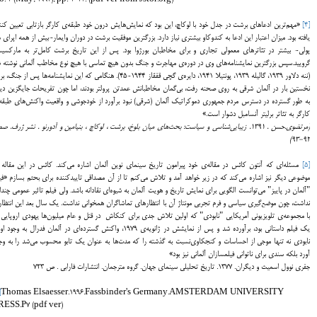
[4]
«مهم‌ترین ادعاهای برشت در جدل خود با لوکاچ، این بود که نمایش‌هایش درون خود طبقه‌ی کارگر بازتابی تعیین کنن
یافته بود. میزان اعتبار این ادعا به کندوکاو بیشتری نیاز دارد. بزرگترین موفقیت برشت در دوران وایمار-بیش از همه اپرای 
پولی- بیشتر در تئاترهای معمولی تجاری و برای مخاطبان بورژوا بود. پس از این تاریخ برشت کامل‌تر به مارکسی
گرویید.سپس بزرگترین نمایشنامه‌های وی در دوره‌ی مهاجرت و جنگ بدون هیچ تماسی با هیچ نوع مخاطب آلمانی نوشته 
(ننه دلاور 1939، گالیله 1939، پونتیلا 1941، دایره‌ی گچی قفقاز 1944-45). هنگامی که این نمایشنامه‌ها پس از جنگ
نخستین بار در آلمان شرقی به روی صحنه رفت، بی‌گمان مخاطبانش عمدتن پرولتر بودند، اما چون تفریحات جایگزین دی
به طور گسترده در دسترس مردم جمهوری دموکراتیک آلمان (شرقی) نبود برآورد از خودجوشی و واقعیت واکنش‌های طبقه
کارگر به تئاتر برلیتر آنسامبل دشوار است.»
(مرتضوی.حسن . 1391. زیبایی‌شناسی و سیاست: بحث‌های میان بلوخ، برشت ، لوکاچ ، بنیامین و آدورنو . نشر ژرف. 
92-93)
[5]
مسئله‌ای که آنتون کائس در مقاله‌ی خود پیرامون تاریخ سینمای نوین آلمان اشاره می‌کند. کائس در این مقاله 
موضوعی دیگر نیز اشاره می‌کند که در زیر خواهد آمد و تلاش می‌کنم تا از آن مصداقی تاییدکننده برای بحثم بسازم
«فی
"آلمان در پاییز" می‌توانست الگویی برای نمایش تاریخ و هویت آلمان به شیوه‌ای نقادانه باشد. ولی فیلم تاثیر عمومی چندا
نداشت، چون موضع‌گیری سیاسی و فرم تجربی مونتاژ آن با انتظارهای تماشاگران همخوانی نداشت. یک سال بعد این انتظار
با مجموعه‌ی تلویزیونی آمریکایی "نابودی" که اولین تلاش جدی برای کنکاش در قتل و عام میلیون‌ها یهودی اروپایی 
یک فیلم داستانی بود، برآورده شد و پس از نمایشش در ژانویه‌ی 1979، واکنش گسترده‌ای در آلمان فدرال به وجود 
نابودی نه تنها موجی از احساسات و کنجکاوی‌نسبت به گذشته را که مدت‌ها به عنوان یک تابو محسوب می‌شد را به وج
آورد بلکه سندی برای ناتوانی فیلمسازان آلمانی نیز بود»
جفری نوول اسمیث و دیگران. 1377. تاریخ تحلیلی سینمای جهان. گروه مترجمان. انتشارات فارابی . ص 723
]
Thomas Elsaesser.1996.Fassbinder's Germany.AMSTERDAM UNIVERSITY
RESS.P7 (pdf ver)