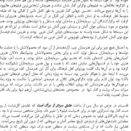
خورده بود. در مورد سینما، به عنوان هنری صدرصد سرمایه‌محور، مسئله از این هم حادتر است. توده‌
و کارگرها علاقه‌ای به فیلم‌های نوگرای گدار نشان ندادند و هم‌چنان ارتجاعی‌ترین فیلم‌های هالیوو
را به آن‌ها ترجیح می‌دادند . تحسین جهانی گدار تقریبن به طور کامل ناشی از اقبالی بود که طبقه
متوسط اهل فرهنگ، به او نشان دادند و اتفاقن این اقبال در آن دسته جشنواره‌های هنری‌ای شک
گرفت که برگزارکنندگان آن، سرمایه‌داران و صاحبان تولید مستقل و یا دولت‌های بورژوایی بودند. هم
موضوع در مورد سینمای جوان آلمان و سینمای نوین آلمان نیز صادق است مضاف بر این‌که هر دو
این سینما‌ها به شکل عمده وابسته به سوبسیدهای دولتی آلمان غربی بودند و تقریبن تمام فیلمساز
موج نوی آلمان کمابیش از بودجه‌‌های تلویزیونی در آلمان غربی نیز استفاده کردند.
[5]
به احتمال هیچ چیز برای این هنرمندان چپ، آزاردهنده‌تر از آن نبود که محصولاتشان را با حمایت ما
دولت‌ها و سرمایه‌داران مستقل تولید کنند و برای پخش محصولاتشان چشم‌انتظار دلالان هنری 
کمپانی‌های پخش کننده‌‌ای باشند که تجسم نهایی سرمایه‌داری متاخر بودند. و دست آخر، تولیدا
هنری خود را در فستیوال‌هایی نمایش دهند که با همت و پول همین سرمایه‌داران شکم‌گنده شک
گرفته بود و در آن‌ها یک اقلیت بورژوای اهل فرهنگ برای آثار این هنرمندان کف می‌زدند. به نظ
می‌رسد تا اینجا حق با هولگر ماینس بود. سینما، به ویژه زمانی که محل آزمودن فرم‌های تجربی 
ناآشنا بود، توان لازم برای تولید دگرگونی‌های کلان در عرصه‌ی اجتماعی را نداشت. به ویژه زما
سرخوردگی‌ها برای هنرمندانی که رویای انقلاب واقعی را در سر داشتند، بیشتر می‌شد که می‌دیدن
میراث سترگ برشت و گدار تنها در محدوده‌ی بحث‌های زیبایی‌شناختی، آن‌هم تنها برای یک اقلی
ممتاز، اهمیت یافته است.
فاسبیندر در عرض دو سال پس از ساخت
عشق سردتر از مرگ است
که تقلیدی گل‌درشت از رو
دست گدار بود، استراتژی خود در برابر «سیاست فیلم» را تغییر داد. چندان مشخص نیست، او تا چه 
به لزوم تاثیرگذاری فیلم، به خصوص زمانی که در تقابل با بیانگرایی قرار می‌گرفت، اهمیت می‌داد. ا
مطمئنن دلمشغولی‌های او درباره‌ی تاریخ معاصر آلمان و نیروهایی که از درون این تاریخ برمی‌آمدند، 
فضایی نیاز داشت که در آن مسئله‌ی سیاست در منطقی جدید درک شود. منطقی که در فاصله‌ا