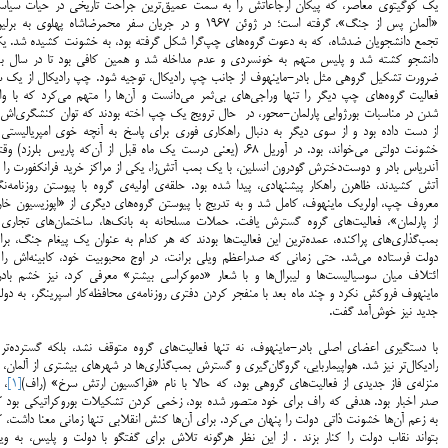
یک کوگیتوی معاصر، که پیکان ارجاعاتش را به سمت عمیق‌ترین جراحت تاریخی در حیات سیاس
«آلمانِ پس از جنگ»، گرفته است؛ در ژوئن 1967 و در جریان سفر محمرضاشاه پهلوی به برل
تجمع دانشجویان ضدشاه، که به دعوت گروه‌های چپ‌گرا شکل گرفته بود، به خشونت کشیده شد. ی
دانشجو کشته شد و پلیس متهم به خونسردی و عدم مداخله شد و همین کافی بود تا در سال بع
ضرورت تشکیل گروهی مثل بادر-ماینهوف از جانب چپ رادیکال، توجیه شود. چپ رادیکال از یک س
فعالیت گروه‌های چپ دیگر را تنها وراجی‌های بی‌ثمر می‌دانست و آن‌ها را متهم می‌کرد که با وا
شدن در مناسبات بورژوایی پارلمان-محور، در حال ترویج یک چپ اخته‌ بودند که توان کنشگری‌اش ر
از دست داده بود و از سوی دیگر به دنبال راهکاری فوری برای پاسخ به آنچه خوی امپریالیستی 
خشونت دولتی می‌خواند، بود. در آوریل 68، (یعنی درست یک ماه قبل از آن‌که پاریس بلرزد) و
آندریاس بادر و دوست‌دخترش گودرون انسلین، با یک بمب آتش‌زا، یکی از مراکز خرید فرانکفورت را 
آتش کشیدند، ظاهرن راهکار پیشنهادی، پیدا شده بود. حلقه‌ی اولیه‌ی گروه با پیوستن روزنامه‌نگ
معروف چپ، اولریک ماینهوف، کامل شد و به تدریج با پیوستن گروه‌های دیگری از «اپوزیسیون خار
از پارلمان»، فعالیت‌های گروه گسترش یافت. حملات مسلحانه به بانک‌ها، ساختمان‌های تجاری 
بمب‌گذاری‌های پراکنده، عمده‌ترین این فعالیت‌ها بودند که هر کدام به عنوان یک پیغام جنگ، بر
دولت فرستاده می‌شد. حتی زمانی که صدراعظم ویلی برانت، در اوج محبوبیت خود، کابینه‌اش را ب
ائتلاف میان سوسیالیست‌ها و لیبرال‌ها و با شعار «دموکراسی بیشتر» معرفی کرد، نیز خشم بادر
ماینهوف فروکش نکرد و چند ماه بعد با منفجر کردن دفتری روزنامه‌ی محافظه‌کار اسپرینگر، به دو
جدید نیز خوش‌آمد گفت.
با دستگیری اعضای اصلی بادر-ماینهوف، نه تنها فعالیت‌های گروه متوقف نشد، بلکه گسترده‌تر 
رادیکال‌تر نیز شد. هواپیماربایی، گروگان‌گیری و گسترش بمب‌گذاری‌ها در شهرهای بیشتری از آلمان، 
منزله‌ی فاز جدیدی از فعالیت‌های گروهی بود، که حالا با نام «فراکسیون ارتش سرخ» (راف)
[1]
، 
صدر اخبار بود. هدفی که راف برای خود متصور شده بود، زخمی کردن تشکیلات بوروکراتیکی بود ک
به زعم آن‌ها خشونت ذاتی دولت را پنهان می‌کرد. برای آن‌ها کنش انقلابی تنها زمانی معنا داشت، 
بتواند نقاب دولت را کنار بزند . از این نظر هرگونه تلاش برای گفتگو با دولت و پلیس، به ویژ