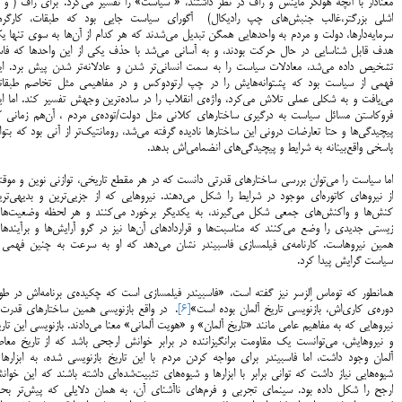
معنادار با آنچه هولگر ماینس و راف در نظر داشتند، « سیاست» را تفسیر می‌کرد. برای راف ( و 
اشلی بزرگتر،غالب جنبش‌های چپ رادیکال) آگورای سیاست جایی بود که طبقات، کارگرها
سرمایه‌دارها، دولت و مردم به واحدهایی همگن تبدیل می‌شدند که هر کدام از آن‌ها به سوی تنها 
هدف قابل شناسایی در حال حرکت بودند، و به آسانی می‌شد با حذف یکی از این واحدها که فاس
تشخیص داده می‌شد، معادلات سیاست را به سمت انسانی‌تر شدن و عادلانه‌تر شدن پیش برد. ای
فهمی از سیاست بود که پشتوانه‌هایش را در چپ ارتودوکس و در مفاهیمی مثل تخاصم طبقات
می‌یافت و به شکلی عملی تلاش می‌کرد، واژه‌ی انقلاب را در ساده‌ترین وجهش تفسیر کند. اما ای
فروکاستن مسائل سیاست به درگیری ساختارهای کلانی مثل دولت/توده‌‌ی مردم ، آن‌هم زمانی ک
پیچیدگی‌ها و حتا تعارضات درونی این ساختارها نادیده گرفته می‌شد، رومانتیک‌تر از آنی بود که بتوا
پاسخی واقع‌بینانه به شرایط و پیچیدگی‌های انضمامی‌اش بدهد.
اما سیاست را می‌توان بررسی ساختارهای قدرتی دانست که در هر مقطع تاریخی، توازنی نوین و موق
از نیروهای کاتوره‌ای موجود در شرایط را شکل می‌دهند. نیروهایی که از جزیی‌ترین و بدیهی‌تری
کنش‌ها و واکنش‌های جمعی شکل می‌گیرند، به یکدیگر برخورد می‌کنند و هر لحظه وضعیت‌ها
زیستی جدیدی را وضع می‌کنند که مناسبت‌ها و قراردادهای آن‌ها نیز در گرو آرایش‌ها و برآینده
همین نیروهاست. کارنامه‌ی فیلمسازی فاسبیندر نشان می‌دهد که او به سرعت به چنین فهمی ا
سیاست گرایش پیدا کرد.
همانطور که توماس اِلزسر نیز گفته است، «فاسبیندر فیلمسازی است که چکیده‌ی برنامه‌اش در طو
دوره‌ی کاری‌اش، بازنویسی تاریخ آلمان بوده است»
[6]
. در واقع بازنویسی همین ساختارهای قدرت 
نیروهایی که به مفاهیم عامی مانند «تاریخ آلمان» و «هویت آلمانی» معنا می‌دادند. بازنویسی این تار
و نیروهایش، می‌توانست یک مقاومت برانگیزاننده در برابر خوانش ارجحی باشد که از تاریخ معاص
آلمان‌ وجود داشت، اما فاسبیندر برای مواجه کردن مردم با این تاریخ بازنویسی شده، به ابزارها
شیوه‌هایی نیاز داشت که توانی برابر با ابزارها و شیوه‌های تثبیت‌شده‌ای داشته باشند که این خوا
ارجح را شکل داده بود. سینمای تجربی‌ و فرم‌های ناآشنای آن، به همان دلایلی که پیش‌تر بح