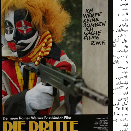
ماینس
مانند
فاسبیندر
فرزند
بیانیه‌ی
اوبرهاوزن و
سینمای
جوان آلمان
بود. اما
شباهت‌ها
در همین جا
به پایان
می‌رسد.
ماینس
دانشجوی
فیلمسازی
در "آکادمی
فیلم و
تلویزیون
آلمان غربی
(dffb)"
بود و بعد از
ساخت چند
فیلم
آماتوری