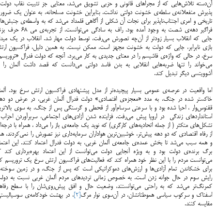
آن‌‌دسته تلاش‌هایی که از مجراهای قانونی و حزبی تشویق می‌شد، معنایی جز تثبیت نقاب دولت 
پذیرش منفعلانه‌ی سلطه‌ی خشونت دولتی نداشت. بنابراین خشونت مسلحانه، به عنوان یک ضرور
تاریخی و امری اجتناب‌ناپذیر برای نجات آن شکلی از آگاهی قلمداد می‌شد که به واسطه‌ی جنبش‌ه
فراگیر دهه‌ی شصت به وجود آمده بود. راف به سادگی می‌توانست، از تجربه‌ی 
جایی که انقلاب بسیار زودتر از آن‌چه تصورش می‌رفت، توسط دولت مهار شد. انقلاب در یک میدا
بازی نابرابر، جایی که دولت به خشونت مجهز است، ممکن نیست. به همین دلیل، فراکسیون ارت
سرخ، در حالی که واژه‌ی فاشیسم را در معنای جدیدی به کار می‌برد، آنچه که دولت فدرال «تروریس
می‌خواند را تنها ضربه‌هایی انقلابی به بدن فاسد دولتی می‌دانست که قصد داشت آلمان را ب
آشوویتسی دیگر تبدیل کند.
اما واقعیت در عرصه‌ی عمومی بسیار پیچیده‌تر از مدل پیشنهادی فراکسیون ارتش سرخ بود. آلما
خاکستر شده در جنگ، به مدد «معجزه‌ی افتصادی» دولت فدرال آلمان غربی، در عرض دو دهه
ققنوس‌‍وار ، احیا شده بود و با سرعتی سرسام‌آور از قحطی و گرسنگی پس از جنگ، به سوی بالاتر
استانداردهای زندگی در اروپا پیش می‌رفت. فزاینده شدن آزادی‌های اجتماعی، سربرآوردن احزاب 
تشکل‌های متکثر ( از جمله اتحادیه‌های کارگری) که نوید یک جامعه‌ی باز را می‌داد ، همراه با درجه‌
از رفاه اقتصادی که دو دهه پیش‌تر، خوشبین‌ترین هواداران سرمایه‌داری نیز تصورش را نمی‌کردند، ه
و همه سبب می‌شد تا بخش عمده‌ی جامعه‌ی آلمان غربی، به دولت فدرال اعتماد کنند. این اعتماد
برگ برنده‌ی دولت بود و به ویژه آنجایی دولت می‌توانست از این اعتماد بهره‌برداری کند ک
می‌توانست مردم را با این نظر خود همراه کند که فعالیت‌های فراکسیون ارتش سرخ یک تروریسم کو
برای خشکاندن تمام آزادی‌ها و ارزش‌های دموکراتیکی است که پس از جنگ، و در زمین سوخته‌
رایش سوم در حال جوانه زدن است. به خصوص زمانی تردیدهای مردم آلمان غربی نسبت به دولت
کمرنگ‌تر می‌شد که به راحتی می‌توانستند، وضعیت حال و افق‌ پیش‌روی‌شان را با سطح رفاه
اسفناک و سرکوب سیاسی هموطنانشان، در آن‌سوی نوار مرگ
[2]
، در بهشت خودکامه‌ی سوسیالیستی
مقایسه کنند.