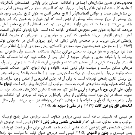
محدودیت‌های همین سازمان‌های اجتماعی و امکانات احتمالی برای واپاشی خصلت‌های ذات‌گرایانه‌
آن‌ها، به کار ببندد. اوج این تلاش را زمانی می‌توان دید که فاسبیندر اصرار می‌کند پیوندی قطعی می
این سازمان‌های قدرت و خوانش انعطاف‌ناپذیر از تاریخ معاصر آلمان به عنوان تاریخ پیشرفت وجود دار
این پرسشی از تاریخ نیست، بلکه پرسش از فهمی است که این تاریخ را به عنوان یک امر بدیه
بازنمایی می‌کند. از اینجاست که پایان تراژیک زندگی ماریا درست در لحظه‌ای از تاریخ معاصر آلمان 
می‌دهد، که تنها به عنوان عصر معجزه‌ی اقتصادی خوانده شده است. ماریا پابه‌پای شکوفایی اقتصا
آلمان، ثروتش افزایش می‌یابد همانطور که گیجی و حواس‌پرتی و ناتوانی‌اش در مدیریت اخلاق
روابطش افزایش می‌یابد و در صحنه‌ی پایانی زمانی که رادیو، پیروزی آلمان در جام‌جهانی فوتبا
(1954) را ( به منزله‌ی عامه‌پسندترین نمود معجزه‌ی اقتصادی، یعنی معجزه‌ی فوتبال)، اعلام می‌کن
ماریا دود می‌شود و به هوا می‌رود. به سختی می‌توان پیشنهاد بدبینانه‌ی فاسبیندر برای بازخوانی ع
پیشرفت را با شواهد تجربی و تاریخی موجود از آلمان پس از جنگ، تایید کرد اما دست‌کم تلا
فاسبیندر برای رخنه کردن در این مفاهیم تثبیت‌شده و بازخوانی آن‌ها، قادر است به آزمونی برای وار
مرزهای ممکن سیاست و سیاست فیلم تبدیل شود. خانواده و نهاد ازدواج، کانون حملات فاسبیند
است. چگونه می‌توان با تخریب این دو نهاد به امکان‌هایی نوین از آن‌ها دست یافت؟ پاسخ فاسبیندر 
این پرسش غالبن، پاسخی نومیدانه است، نه برای آن‌که چنین امکان‌هایی از اساس وجود ندارند، بل
برای آنکه همواره برایند ساختار‌های قدرت به سمت سرکوب این امکان‌ها، پیش رفته است.
ازدواج مار
براون
،
علی: ترس روح را می‌خورد
و
لی‌لی مارلین
تنها محافظه‌کارانه‌ترین تلاش‌های فاسبیندر برای بی
صورت مسئله در این مورد است. بیانگرایی او زمانی رادیکال‌تر می‌شود که مرزهای این امکانات وی
برای بازتعریف نهاد ازدواج و خانواده را از مرزهای دگرجنس‌خواهانه نیز عبور می‌دهد. برای مثال 
اشک‌های تلخ پترا فون کانت
(1972
)
و
در سالی با سیزده ماه
(1978)
.
هر فیلمی که فاسبیندر ساخته است، فیلمی درباره‌ی شقاوت است. درباره‌ی همان پاسخ نومیدانه ب
سرکوب و عدم تحقق. همانطور که
از
فاحشه‌ی مقدس برحذر باش
(1971)
فیلمی است درباره‌ی فیل
نساختن،
اشک‌های تلخ پترا فون کانت
فیلمی است درباره‌ی ناممکن بودن میل و تبعات نوروتیک آ
یعنی هیستری و
جنون و
ناامیدی
(1978)
فیلمی است درباره‌ی عنوان فیلم. اما سیاست تنها اراده‌