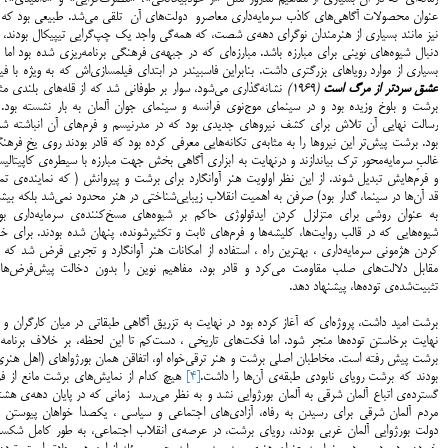
عنوان محصولات آگاهی‌های کاذب سرمایه‌داری معاصرو دولت‌های آن تلقی می‌شد. طبیعی بود که ا
نیز مانند بسیاری از هنرمندان نوگرای دهه‌ی شصت، که همه‌گی واجد یک چپ‌گرایی تیپیکال بودند، 
دنبال شیوه‌های نوینی برای مبارزه باشد. مبارزه‌ای که در جبهه‌ی فرهنگی برنامه‌ریزی شده بود اما 
بسیاری از موارد رویاهای بزرگتری داشت. بنابراین فاسبیندر در ابتدای فیلمسازی‌اش که به ویژه با فی
عشق سردتر از مرگ است
(1969)
نشانه‌گذاری می‌شود، سوار بر طوفانی شد که از قله‌های بلندی م
برشت و بلوخ وزیده بود و در سینمای موج‌نوی فرانسه و سینمای جوان آلمان به بار نشسته بود. 
رسالت نهایی آن تلاش برای کشف نیروهای جدیدی بود که در مدرنیسم و فرم‌های آن انباشته شد
بود. برشت پیش‌تر این نیروها را به مثابه‌ی تکانه‌هایی معرفی کرده بود که قادر بودند روی یخِ فرهن
غالبِ سرمایه‌محور ترک بیاندازند و درنهایت به ابزاری آگاهی بخش جهت مبارزه با سیطره‌ی کاپیتالی
و فرم‌هایش تبدیل شوند. از این نظر اولویت هنر آوانگارد برای برشت و پیروانش ( که نماینده‌ی تم
قد آن‌ها در سینما، گدار بود) صرفن به اهمیت انقلاب زیبایی‌شناختی در هنر محدود نمی‌شد بلکه بیش
به عنوان روشی برای متزلزل کردن ایدئولوژی حاکم بر شیوه‌های مسخ‌کننده‌ی سرمایه‌داری بود
شیوه‌هایی که در قالب روایت‌ها، کلیشه‌ها و فرم‌های ثابت و تکثیر‌شونده، پنهان شده بودند. برای خن
کردن هژمونی سرمایه‌داری ، بهترین راه ، استفاده از امکانات هنر آوانگارد و تجربی فرض شد که 
مقابل دلالت‌های صلب مقاومت می‌کرد و قادر بود، مفاهیم نوین را بدون دخالت پیش‌فرض‌ها
تثبیت‌شده‌ی توده‌ها، پیشنهاد دهد.
برشت امید داشت، پروژه‌ای که آغاز کرده بود در نهایت به تزریق آگاهی طبقاتی در میان کارگران و 
نهایت برخاستن توده‌ها منجر شود. اما فکت‌های تاریخی ، دست‌کم تا این لحظه، بر خلاف برنامه‌
برشت پیش رفته است. مخاطبان اصلی برشت و هنر ترقی‌خواه او، اتفاقن همان بورژواهای (اهل هنری
بودند که برشت رویای نابودی طبقه‌‌ی آن‌ها را داشت.
[4]
هیچ کدام از نمایش‌های برشت مانع از فرا
گسترده‌ی اتباع آلمان شرقی به آلمان بورژوایی نشد و به نظر می‌رسد زمانی که در پایان دهه‌ی هشت
مردم آلمان شرقی برای رسیدن به رفاه، آزادی‌های اجتماعی و سیاسی ، یکصدا خواهان پیوستن ب
دولت بورژوایی آلمان غربی بودند، رویای برشت، در عرصه‌ی انقلاب اجتماعی، به طور کامل شکس