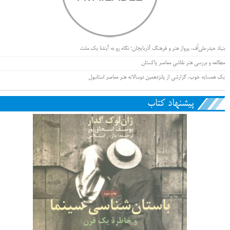
بنیاد حیدرعلی‌اُف، پرواز هنر و فرهنگ آذربایجان؛ نگاه رو به آیندۀ یک ملت
مطالعه و بررسی هنر نقاشی معاصر پاکستان
یک همسایه خوب، گزارشی از پانزدهمین دوسالانه هنر معاصر استانبول
پیشنهاد کتاب