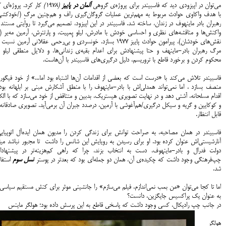
می‌توان در اپیزودی دید که فاسبیندر برای پروژه‌ی گروهی
آلمان در پاییز
(1978)
کار کرد. پروژه‌ای 
با هدف واکاوی حوادث مربوط به مهم‌ترین عملیات گروگان‌گیری راف و هم‌چنین مرگِ (/خودکشی
رهبران بادر ماینهوف در زندان، ساخته شد. فاسبیندر در این اپیزود، تصمیم می‌گیرد تا روایتی مستند 
واکنش‌ها و مناقشه‌های نظری و احساسی‌ خودش با مادرش، لیلو پِمپیت، و پارتنرش، آرمین مه‌یر (
نقش‌‌های خودشان)، پیرامون حوادث پاییز 1977 بسازد. خونسردی و بی‌رحمی عقلانی آرمین نسبت
مرگ رهبران بادر-ماینهف و حتا پیشنهادش برای اعدام بقیه‌ی زندانی‌ها، و دلایل منطقی لیلو د
محکوم کردن و برخورد قاطع با تروریسم، دلیل درگیری‌های فاسبیندر با آن‌هاست.
فاسبیندر تلاش می‌کند با «درست است که بعضی از اقدامات آن‌ها اشتباه بود اما...» از خود فیگو
منصف بسازد ، اما نمی‌تواند همدلی‌اش با بادر-ماینهوف را با منطق آشکارش مبنی بر ابلهانه بو
اقدام مسلحانه، آشتی دهد و در نهایت تصویری هیستریک، بدبین و متناقض از خود می‌سازد که با ال
و کوکایین و گریه و سیکل درگیری/هم‌آغوشی با آرمین، درصدد جبران آن بر‌می‌آید. تصویری صادقانه
قابل انتظار.
فاسبیندر در همان مصاحبه، به صراحت توانش برای زندگی کردن را مدیون همان اید‌ه‌آل اتوپیایی‌
آنارشیستی‌اش عنوان کرده بود. او برای رسیدن به رویایش این شانس را داشت تا مجبور نباشد میا
دولت فدرال و بادر-ماینهوف، دست به انتخاب بزند، چرا که راهی کم‌هزینه‌تر در پیشنهادا
چپ‌فرهنگی وجود داشت که چکیده‌ی آن، همان دو جمله‌ای بود که بعدتر در پوستر
نسل سوم
استفاد
شد.
اما تا کجا می‌توان «من بمب نمی‌اندازم، فیلم می‌سازم» را جانشینی موثر برای کنش مستقیم سیاسی
به عنوان یک پراکسیس جایگزین، دانست؟
در جانب چپ رادیکال، کسی وجود داشت که پاسخی قاطع به این پرسش داده بود؛ هولگر ماینس
هولگر