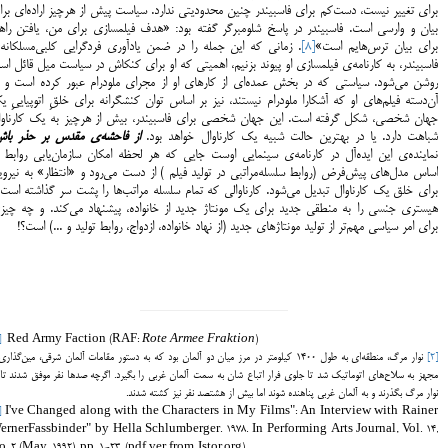
برای تغییر نیست، دست‌کم برای فاسبیندر چنین محدودیتی ندارد. سیاست پیش از هرچیز اراده‌ای بر
بیان و وارسی است. فاسبیندر در پاسخ شلومبرگر گفته بود: «هدف فیلمسازی برای من، یافتن راه
برای بیان ترس‌هایم است»
[8]
. زمانی که این جمله را در ضمن یادآوری فردگرایی کلبی‌مسلکانه‌
فاسبیندر، به کارنامه‌ی فیلمسازی او پیوند بزنیم، اهمیتی که او برای کنکاش در سیاست میل قائل ا
روشن می‌شود. سیاستی که در بخش عمده‌ای از کارهای او از مجرای ملودرام عبور کرده است و د
آن‌دسته فیلم‌های او که آشکارا ملودرام نیستند، نیز بر اساس توان کنشگرانه برای خلقِ اتوپیاییِ 
جهان شخصی، شکل گرفته است. این جهان شخصی برای فاسبیندر، بیش از هرچیز به یک کارناوا
شباهت دارد. یا در بهترین حالت شبیه یک کارناوال خواهد بود.
از فاحشه‌ی مقدس بر حذر با
نماینده‌ی این ایده‌آل در کارنامه‌ی سینمایی اوست جایی که هر لحظه امکان سازمان‌یابی روابط 
اساس مدل‌های پیش‌فرض (روابط سلسله‌مراتبی در تولید فیلم ) از دست می‌رود و «انتظار» به نیرو
برای خلق یک کارناوال تبدیل می‌شود. کارناوالی که تمام سلسله مراتب‌ها را پشت سر گذاشته است
هیستری جنسی را به منطقی جدید برای یک مونتاژ جدید از خانواده، پیشنهاد می‌کند. و چه چیز
برای امر سیاسی مهم‌تر از تولید مونتاژهای جدید (از نهاد خانواده، ازدواج، روابط تولید و ...) است؟!
]
Red Army Faction (RAF:
Rote Armee Fraktion
)
[2]
نوار مرگ، منطقه‌ای به طول 1400 کیلومتر در مرز میان دو آلمان بود که به دستور مقامات آلمان شرقی، مین‌گذار
مجهز به سلاح‌های اتوماتیک شد تا جلوی فرار اتباع شان به سمت آلمان غربی را بگیرد. اگرچه صدها نفر موفق شدند تا 
نوار مرگ بگذرند و به آلمان غربی پناهنده شوند اما بیش از هشتصد نفر نیز کشته شدند.
]
I've Changed along with the Characters in My Films": An Interview with Rainer
ernerFassbinder" by Hella Schlumberger. 1978. In Performing Arts Journal, Vol. 14,
. 2 (May, 1992), pp. 1-23. (pdf ver from Jstor.org)