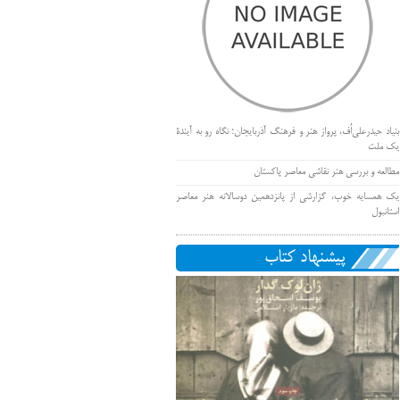
بنیاد حیدرعلی‌اُف، پرواز هنر و فرهنگ آذربایجان؛ نگاه رو به آیندۀ
یک ملت
مطالعه و بررسی هنر نقاشی معاصر پاکستان
یک همسایه خوب، گزارشی از پانزدهمین دوسالانه هنر معاصر
استانبول
پیشنهاد کتاب