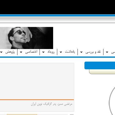
صی
نقد و بررسی
یادداشت
رویداد
اختصاصی
پژوهش
مرتضی ممیز، پدر گرافیک نوین ایران