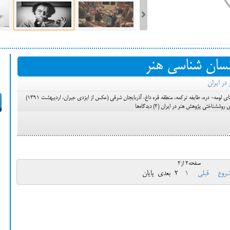
ست فیلم‌های بخش مسابقه جشنواره فیلم ونیز ۲۰۲۲ مشخص شد، سهم پررنگ
نسان شناسی هنر
ه کن، راه برای مستقل‌ها
تصویر: حاشیه گلیمی بنام «ورنی»؛ روستای لومه- دره، طایفه ترکمه، منطقه قره داغ، آذربایجان شرقی (عکس از ایزدی جیران، اردیبهشت 1391)
) دیدگاه‌ها
صفحه2 از2
روع
قبلی
1
2
بعدی
پایان