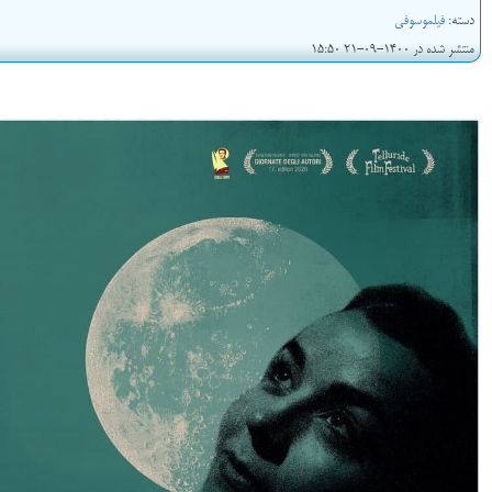
دسته:
فیلموسوفی
منتشر شده در 1400-09-21 15:50