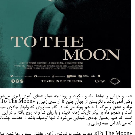
شب و تنهایی و تماشا. ماه و سکوت و رویا؛ چه همقرینه‌های آغوش‌پذیری می‌شون
وقتی آدمی با
تولد و عشق و مرگ را به هم پیوند می‌زند، در گذر تصاویری که وام‌دار جادوی سینم
است و همچو ماه بر پیکر تاریک زمانه تابیده و با زبان شاعرانه روح یافته و در این ج
است که قلم، رهسپار جاده‌ی شیدایی می‌شود تا تنها توصیف باشد از عظمت چشمان
که می‌یابد این همه زیبایی را.
«To The Moon»، دعوتِ چشم به تماشای آزادیِ عاشق است و رها شدن میا