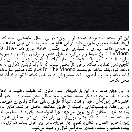
این اثرِ ساخته شده توسط «تادها او سالیوان» در پی اتصال نمایه‌هایی است که د
آن‌ها، «ماه» حضوری ملموس دارد. در این «باغِ صد خاطره»، نقش‌آفرین «ماه» اس
و همه‌ی عناصر دیداری و شنیداری حول چشمان «ماه» می‌چرخن
Moon» از تاریخ سینما وام می‌گیرد تا غزل عشق و مرثیه‌ی مرگ را به سرای
درآورد تا شاید کمی پاک شود، دل غبار گرفته از نامرادی زمان. در این فیلم
گلچین‌شدن تصاویر، همانند برخی آثار وطنی نیست که با یک نریشن تکراری به ه
دوخته شود، بلکه ساختار هویت‌مند «To The Moon»،، از نگاه هوشیار سازند
قافیه یافته و تصاویر آرشیوی را در مسیر زبانِ اثر به یاری گرفته تا گویاتر از آفرین
سخن بگوید.
در این جهان متکثر و در این پارادایم‌های متنوع فکری که حقیقتِ واقعیت، در اذها
چند‌‌لایه تاب می‌خورد، دیگر مستند محض، خود خیالی بیش نیست. در ساختار آثا
«هیبرید»ی (دورگه‌ای)، فهم واقعیت، تنها از طریق ردیابی اصالت وقایع رخ نمی‌نماید
در این فضا، برچسب‌گذاری واقعیت از طریق مکاشفه حاصل می‌شود. منابع در
رخدادها تنها از مخازن تاریخ بیرون نمی‌جهد؛ چرا که واسطه‌ها برای درک معنا بسیارند 
هر آینه، حقیقت است؛ اگر چشم، روزن زیبایی برای نگریستن شود. به قول «بارت»
زبان از طریق اتصال و انتقال با تصویر جان می‌یابد و در این احوال پساساختارگرایانه، م
بیینده هستیم و مستند، جعبه‌ی سحرآمیز خیال و واقعیت می‌شود.