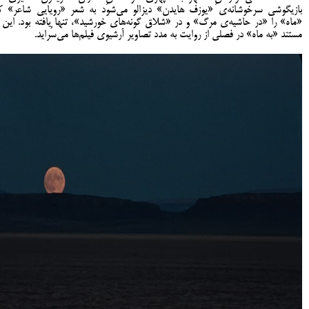
بازیگوشی سرخوشانه‌ی «یوزف هایدن» دیزالو می‌شود به شعر «رویایی شاعر» ک
«ماه» را «در حاشیه‌ی مرگ» و در «شلاق گونه‌های خورشید»، تنها یافته بود. این ر
مستند «به ماه» در فصلی از روایت به مدد تصاویر آرشیوی فیلم‌ها می‌سُراید.