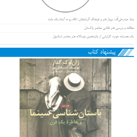
بنیاد حیدرعلی‌اُف، پرواز هنر و فرهنگ آذربایجان؛ نگاه رو به آیندۀ یک ملت
مطالعه و بررسی هنر نقاشی معاصر پاکستان
یک همسایه خوب، گزارشی از پانزدهمین دوسالانه هنر معاصر استانبول
پیشنهاد کتاب