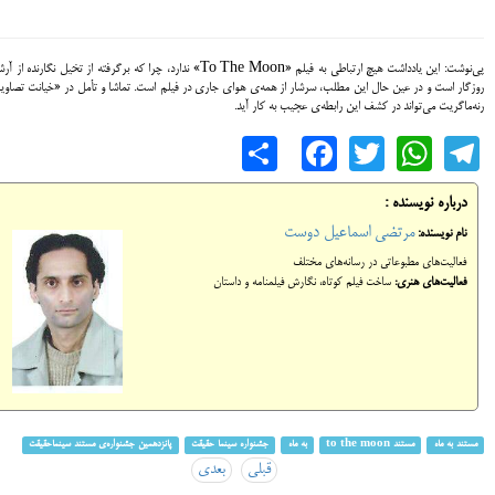
پی‌نوشت: این یادداشت هیچ ارتباطی به فیلم «To The Moon» ندارد، چرا که برگرفته از تخیل نگارنده از 
روزگار است و در عین حال این مطلب، سرشار از همه‌ی هوای جاری در فیلم است. تماشا و تأمل در «خیانت تصاوی
رنه‌ماگریت می‌تواند در کشف این رابطه‌ی عجیب به کار آید.
Share
Facebook
WhatsApp
Twitter
Telegram
درباره نویسنده :
مرتضی اسماعیل دوست
نام نویسنده:
فعالیت‌های مطبوعاتی در رسانه‌های مختلف
فعالیت‌های هنری:
ساخت فیلم کوتاه، نگارش فیلمنامه و داستان
مستند به ماه
مستند to the moon
به ماه
جشنواره سینما حقیقت
پانزدهمین جشنواره‌ی مستند سینما‌حقیقت
قبلی
بعدی