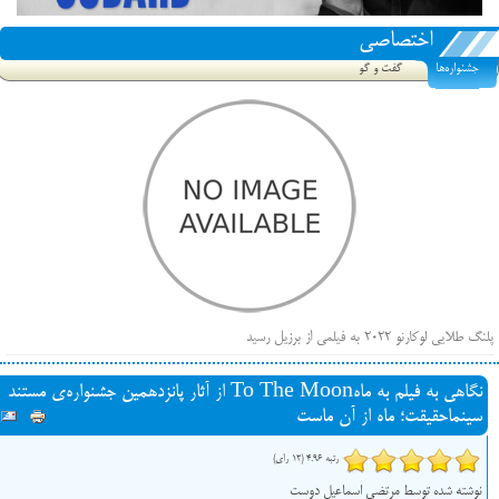
اختصاصی
جشنواره‌ها
گفت و گو
پلنگ طلایی لوکارنو ۲۰۲۲ به فیلمی از برزیل رسید
فهرست فیلم‌های بخش مسابقه جشنواره فیلم ونیز ۲۰۲۲ مشخص شد، سهم پررنگ ایرانی‌ها
نگاهی به فیلم به ماهTo The Moon از آثار پانزدهمین جشنواره‌ی مستند
بیرون راندن فیلم‌های منتسب به حامیان کرملین از جشنواره کن، راه برای مستقل‌ها باز است
سینما‌حقیقت؛ ماه از آن ماست
رتبه 4.96 (12 رای)
نوشته شده توسط مرتضی اسماعیل دوست