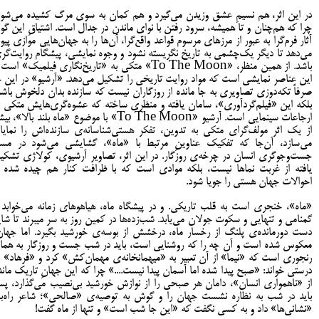
در این اثر، هم نسیمِ عشق وزیدن می‌گیرد و هم کمان به سوی مرگ کشیده می‌شود
چرا که هم‌چنان و تا همیشه، سرود رفتن با نوای ماندن در جدال است. اشتیاقِ این گون
آثار فرم‌گرا به عبور از مرزهای مرسوم قواعد واقع‌گرا، آن‌ها را به جهان‌هایی موازی پیون
می‌دهد تا دیگر یک‌چشمی به تاریخ نگریسته نشود و وجوه نمایشی، پیشگام روایت‌گر
باشد. از همین منظر، «To The Moon» متکی به «تاریخ‌نگاری فیلمیک» اس
این عناصر نمایشی است که مواد روایت تاریخی را تشکیل می‌دهد. «آرشیو» در این ج
صرفاً تکه‌دوزی تصاویری به جا مانده از روزگاران نیست که سازنده بدان دلخوش باشد
بلکه این «فیلم‌گردآوری»، سامان یافته و منظری ساخته که عشوه‌گری‌هایش متکی ب
ارجاعات سینمایی است. آرشیو «To The Moon» با موضوع «ماه بلند‌ بالا»،
از یک اثر مولف‌گرای متکی به تدوین، تفکر هستی‌شناسانه‌ی سازنده‌اش را نمایا
می‌سازد، آن‌جا که تفکیک عناوینِ مرتبط با «ماه»، گشایشی می‌شود در مسی
جست‌و‌جوگری انسان در چرخه‌ی روزگار. در این اثر، تصاویر آرشیوی، کولاژی تشکی
یافته از غربت نماها نیست، بلکه موادی است که با ظرافت کنار هم چیده شده ت
احوالات جهان هستی را جویا شود.
«ماه»، خنجری است به قلب تاریکی. و در پیشگاه ماه، هیاهوهای زمانه می‌خوابد 
گمنامی و تنهایی و سکوت جولان می‌یابد. شب‌زده‌ها در کمین روز به سر میبرند تا شای
دست‌ دورمانده‌ی پلنگ از رخسار ماه، درخشش از بوسه‌ی خورشید بگیرد. اما جهان
معکوس شده است و آن چه را که روشنایی است، باید در شب جُست و روزگار به هما
رنجوری است که «نیما» از آن تعبیر به «میهمانخانه‌ی مهمان‌کش» کرد و «فرهاد» ب
درستی خواند: «صبح پیدا شده اما آسمان پیدا نیست....» چرا که این جهانِ تاریک ماند
از «ناهمواری انسان»، دامان هر صبحی را از نوازش خورشید بی‌نصیب می‌گذارد، پ
باید در شب به نظاره نشست جهان را و گوش به توصیه‌ی «صالحی»؛ شاعر راه‌بلد
«نشانی‌ها» داد و به کسی نگفت که «این جا شب است» و تنها از ماه گفت!