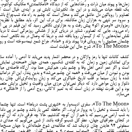
زمان‌ها و پیوند میان ذرات و رخدادهایی که از دیدگاه «نامکانمندی» مکانیک کوانتوم، ا
یک نقطه حیات می‌یابند و در این جا، تکثیرشان، تابش نور بر آینه‌ی خیال است ک
تصاویر را رویاگونِ دل عاشق می‌کند و محال است که چشم به راه ماه شب‌چراغ باش
و سرود سر ننهی به هزاران زبان مکاشفه. برای درک این اثر، باید مطابق با نظریه‌
رمزواره‌ی «اومبرتو اکو» پیش رفت و به هزارتوی نگاهی رسید که این فیلم در پی آ
راه می‌رود، جایی که تصاویر، شناور در دریای گریز از خشکی روزمرگی است تا دریاب
نقش نمایه‌هایی را که از گیسوان رویا بافته شد. و دریغا که وصال در بند نگاهی است ت
چشمان معشوق را به رویای فردا پیوند بزند و «ماه»، جراحِ شمع نیمه‌سوخته است و رو
«To The Moon»، شرح حال این طبابت است.
کشف کائنات تنها با رمز واژگان و در محضر اشعار پدید می‌یابد تا آدمی را آماده ساز
برای تماشای زمین و زمان که به گفته‌ی شکسپیر، همه‌ی جهان «صحنه‌ی نمایش
است و اگر عمر آدمی اهلِ وفا و چشمِ بشر، هم‌کیش معنا بود، آن‌گاه فاصله‌ی میا
بودن و نبودن از میان می‌رفت و «همه تن چشم می‌شد» و بدین پندار، این اثرِ دراماتیز
شده با زبان سینما بر قلب تاریخ خنیاگری می‌کند و زبان روایت‌گری‌اش چنان ریت
دلنواز و زبان مواجی دارد که دیگر نمی‌توان مرزی میان واقعیت و تخیل برایش متصو
بود و این قدرت نهفته در زبان است که به تعبیر لاکانی، روح آدمی را از «اختگی» دو
می‌سازد.
«To The Moon»، سفری ادیسه‌وار به «شهری پشت دریاها» است. تنها چشما
را باید شُست و تخیل را به پرواز درآورد... اگر حافظه کمی یار باشد و چشم در پی دلدار
به شب آرامی می‌رسیم که با هم از آن کوچه گذشتیم. حالا چه فرقی دارد که آن کوچ
در کجای جغرافیای جهان، عطر گل شب‌بو گرفته باشد. از شبی می‌گویم که صدای دو
سمفونی ۹۴ هایدن چنان نزدیک شد که مکالمه‌ی شوخ طبعانه‌اش با جهان مسخ‌‌ما
ساخت... نقاشی واژگانِ «سهراب سپهری» و عشقِ گذران «فریدون مشیری» 