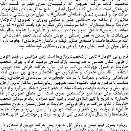
شخصیت کمک می‌کند. هم‌چنان که ترکیب‌بندی بصری فیلم در خدمت الگو
تهی‌شدگی است. شخصیتی که در فصول ابتدایی از هیچِ مطلق به بالای شاخ ثروت د
حرکت بود و فیلمساز، شمایل افسانه‌ای «میداس» به عنوان مردی باستانی با دستان
طلایی از او ساخته بود -سکانس جشن و ستایشِ پیروزی با تصویری از تاج‌گذار
«داوود» توسط دوستان‌اش- اما سرنوشت، رنگی دیگر به خود یافت. «داوود» که روز
همانند «نارسیس» عاشق تصویر خود در آب شد و «آیلین» را «خود» مطلوب‌ا
می‌پنداشت، با رسیدن به فصل زمستان از خویش منفک گردید. تحقیر «فردیت»ی ک
البته فرسنگ‌ها فاصله با فلسفه‌ی معنایی نهفته در داستان «شرط‌‌بندی» چخوف دارد ک
وکیلِ جوانِ آن قصه، زندانِ وجود را راهی برای رستگاری خود ساخته بود.
فرم روایی «تومان» تابعی از شخصیت‌پردازی‌ها است. زبان میزانسن در فیلم «تومان
از طریق اشکال هندسیِ به هم پیوسته، بازگوکننده‌ی موقعیت افراد و چیرگی شخصی
«داوود» در فصولِ چهارگانه می‌باشد. در این میان، حرکات طراحی شده دوربین ب
استفاده از قاب‌های متحرک و به‌کارگیری مچ کات‌ها و سوئیچ‌ پَن، ضمن ارائه‌
ضرباهنگی پُرشتاب و همراستا با سرعت جابجایی‌ها در سایت‌های شرط‌بندی، ریتم
متناسب با موضوع به فیلم بخشیده است. هم‌چنین زیبایی‌شناسی ساختار تدوین از طری
ریتم برش و توجه به ظرفیت ریتمیک نماها در فیلم «تومان» شکل می‌گیرد و از طرف
ضرباهنگ برش نماها تابع ترکیب‌بندی بصری است. این منطقِ تصویری در فیل
«تومان» به تدریج با تغییر اندازه‌ی نماها و تغییر تمپو همراه با روند فرسودگی شخصی
«داوود» از تکاپو می‌افتد. در واقع فروپاشی «داوود» در فصل زمستان و خروج شخصی
«آیلین» از روایت، روح فیلم و سیّالیت دوربین را از بین می‌برد و مرگ تدریج
رنگ‌مایه‌ها را به دنبال دارد تا شَمای کلی اثر رو به غربت و رِخوت زندگی «داوود» باشد
رویکرد بصری فیلم مبتنی بر روش کل به جزء یعنی حرکت دوربین از نماهای باز ب
سمت نماهای بسته است و دقت نظر فیلمساز برای طراحی سکانس‌ها در راستای معان