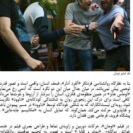
نقد فیلم تومان
بنا به نظرگاه روانشناسی فردنگرِ «آلفرد آدلر»، ضعف انسان، واقعی است و تصور قدرت
توهمی بیش نمی‌باشد. در میان جدال میان این دو نگره است که آدمی رخ می‌نماید
«توماس هابز» در همین منظومه‌ی فکری، انسان را سرشار از آرزوها و نفرت‌ها می‌داند
کافی است برای درک این رنجوریِ روان به شکنندگی کودکانه‌ی «داوود» نگریست
شود. رویه‌ای نیست‌انگارانه که به شکلی خودآگاه توسط «داوود» در مسیر پیمودنِ باخ
و فناپذیری حرکت می‌کند. همان‌گونه که تمایل انسان به «مکانیسم جابه‌جایی» د
پیشگاه فروید، فرجامی چون فقدان دارد.
در فیلم «تومان»، حرکات دوربین و زاویه‌ی نماها و طراحی بصری فیلم در خدم
خوانش دوگانه‌ی «پیوند و تقابل» است و تصویر به تجسم موقعیتِ روانکاوانه‌