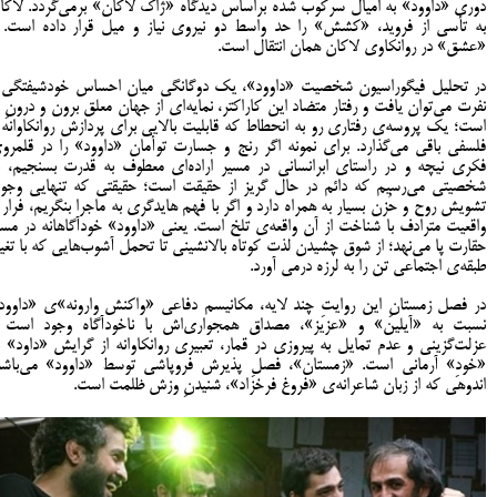
دوری «داوود» به امیال سرکوب شده براساس دیدگاه «ژاک لاکان» برمی‌گردد. لاکا
به تأسی از فروید، «کشش» را حد واسط دو نیروی نیاز و میل قرار داده است. 
«عشق» در روانکاوی لاکان همان انتقال است.
در تحلیل فیگوراسیون شخصیت «داوود»، یک دوگانگی میان احساس خودشیفتگی 
نفرت می‌توان یافت و رفتار متضاد این کاراکتر، نمایه‌ای از جهان معلق برون و درونِ ا
است؛ یک پروسه‌ی رفتاری رو به انحطاط که قابلیت بالایی برای پردازش روانکاوانه 
فلسفی باقی می‌گذارد. برای نمونه اگر رنج و جسارت توأمان «داوود» را در قلمرو
فکری نیچه و در راستای ابرانسانی در مسیر اراده‌ای معطوف به قدرت بسنجیم، ب
شخصیتی می‌رسیم که دائم در حال گریز از حقیقت است؛ حقیقتی که تنهایی وجود
تشویش روح و حُزن بسیار به همراه دارد و اگر با فهم هایدگری به ماجرا بنگریم، فرار ا
واقعیت مترادف با شناخت از آن واقعه‌ی تلخ است. یعنی «داوود» خودآگاهانه در مسی
حقارت پا می‌نهد؛ از شوق چشیدن لذت کوتاه بالانشینی تا تحمل آشوب‌هایی که با تغیی
طبقه‌ی اجتماعی تن را به لرزه درمی آورد.
در فصل زمستانِ این روایتِ چند لایه، مکانیسم دفاعی «واکنش وارونه»ی «داوود
نسبت به «آیلین» و «عزیز»، مصداق همجواری‌اش با ناخودآگاه وجود است 
عزلت‌گزینی و عدم تمایل به پیروزی در قمار، تعبیری روانکاوانه از گرایش «داود» ب
«خودِ» آرمانی است. «زمستان»، فصلِ پذیرش فروپاشی توسط «داوود» می‌باشد
اندوهی که از زبان شاعرانه‌ی «فروغ‌ فرخزاد»، شنیدنِ وزش ظلمت است.