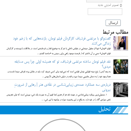
تصویر امنیتی جدید
ارسال
مطالب مرتبط
گفت‌وگو با مرتضی فرشباف کارگردان فیلم تومان، بازنده‌هایی که با زخم خود
زندگی می‌کنند
فیلم «تومان» تنها اثر معقول سینمایی در مقیاس داخلی با تمرکز به موضوع قمار و شرط‌بندی است. در ملاقات با نویسنده و کارگردان
فیلم «تومان» سعی بر آن داشتم که از فرصت موجود راهی برای رسیدن به «ساحت گفت‌و ...
نقد فیلم تومان ساخته مرتضی فرشباف، تو که همیشه اولی چرا پس مسابقه
میدی؟
به وجد آمدن از نوع سینه فیلیایی تومان فیلمی است که نمی‌شود برای کسی تعریف کرد، باید در مقابل پرده‌ نقره‌ای سینما نشست و
همۀ وجود خود را به دستان جادویی سینما سپرد و قدم در دنیای داستان‌های ناآزمودن ...
درباره‌ی سه عملکرد عمده‌‌ی زیبایی‌شناسی در نقّادی هنر | رهایی از ضرورتِ
بیرونی
1. معمولی‌ترین رویکرد زیبایی‌شناسی در جهت نقد هر اثر هنری ابتدا فهم آن به صورت یک شیء بیرونی است که توان تجربیدن
ذهن سوژه‌ی آگاه را در خود دارد. به واقع در این وضعیت سوژه در مواجهه با این شیء ...
تحلیل