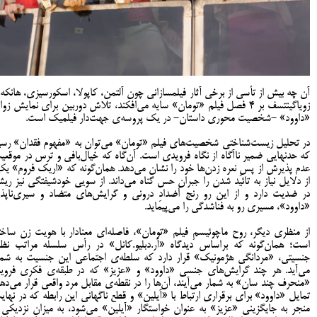
آن چه بیش از تأسی از برخی آثار فیلمسازانی چون آلتمن، کاپولا، اسکورسیزی، هانکه 
زویاگینتسف بر 4 فصل فیلم «تومان» سایه می‌افکند، تلاش دوربین برای نمایش زو
«داوود» -شخصیت محوری داستان- در یک پروسه‌ی جهت‌دار فیلمیک است.
در تحلیل زیست‌شناختی شخصیت‌های فیلم «تومان» می‌توان به «مفهوم فقدان» رسی
که حد‌نهایی ضمیر ناآگاه از نگاه فرویدی است. آن‌گاه که خیال‌بافی و ترس در موقعی
عدم پذیرش از پسِ نعره زدن‌ها خود را نشان می‌دهد. همان‌گونه که «اریک فروم» یک
از دلایل نیاز به تائید شدن را جبرانِ حس گناه می‌داند. از سویی خودشیفتگی نیز ریش
در ضدیت دارد و از این رو رنج اضدادِ درونی و گرایش‌های متضاد و سیری‌ناپذیر
«داوود»، مسیری رو به فناشدگی را می‌پیماید.
از منظری دیگر، روح ماچوئیسمِ فیلم «تومان»، فاصله‌‌ای معنادار با هویت زن ساخت
است؛ همان‌گونه که براساس دیدگاه «آر.دبلیو.کانل» در رأس سلسله مراتب نظا
جنسیتی، «مردانگی هژمونیک» قرار دارد که سلطه‌ی اجتماعی این جنسیت به شما
می‌آید. هر چند گرایش‌های جنسی «داوود» و «عزیز» که در طبقه‌ی فکری فروید
«منحرف چند‌ سان» به شمار می‌آیند، آن‌ها را در نقطه‌ی مقابل مرد‌ واقعی قرار می‌دهد
تمایل «داوود» برای برقراری ارتباط با «آیلین» و قطع ناگهانی این رابطه که در نهای
منجر به جایگزینی «عزیز» به عنوان خواستگار «آیلین» می‌شود، به میزان نزدیکی 