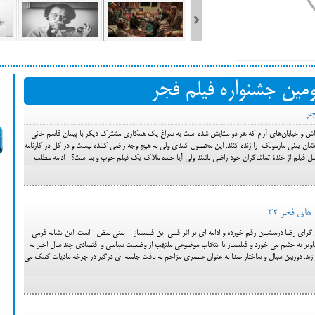
ست فیلم‌های بخش مسابقه جشنواره فیلم ونیز ۲۰۲۲ مشخص شد، سهم پررنگ
مین جشنواره فیلم فجر
ه کن، راه برای مستقل‌ها
جر
ش و خیابان‌های آرام که هر دو ستایش شده است به سراغ یک همکاری مشترک دیگر با پیمان قاسم خانی
ب‌شان یعنی مارمولک را زنده کنند. این محصول کمدی ولی به هیچ وجه راضی کننده نیست و در کل در کارنامه
امل فیلم از خندة تماشاگران خود راضی باشند ولی آیا خنده ملاک یک فیلم خوب و بد است؟ ادامه مطلب
های فجر 32
م گراي رضا درميشيان رقم خورده و ادامه اي بر اثر قبلي اين فيلمساز -یعنی بغض- است. اين تشابه فرمي
اوير به چشم مي خورد و فيلمساز با انتخاب موضوعي ملتهب از وضعيت سياسي و اقتصادي چند سال اخير به
ند. دوربين سيال و ساختار صدا به عنوان عنصري مزاحم به بافت جامعه اي درگير در چرخه ماديات كمك مي