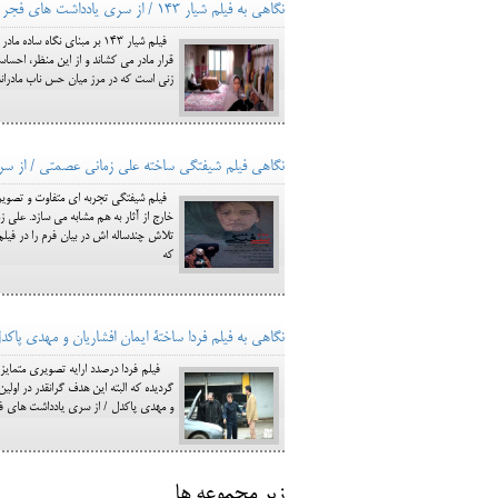
نگاهی به فیلم شیار 143 / از سری یادداشت های فجر
فيلم شيار 143 بر مبناي نگ
قرار مادر مي كشاند و از اين منظر، احسا
زني است كه در مرز ميان حس ناب مادرانه و
نگاهی فيلم شيفتگي ساخته علي زماني عصمتي / از س
فيلم شيفتگي تجربه اي متفاوت و تصويري 
خارج از آثار به هم مشابه مي سازد. علي
تلاش چندساله اش در بيان فرم را در فيل
كه
نگاهی به فیلم فردا ساختة ایمان افشاریان و مهدی پا
فيلم فردا درصدد ارايه تصويري متمايز ب
گرديده كه البته اين هدف گرانقدر در اول
و مهدی پاکدل / از سری یادداشت های فج
زیر مجموعه ها