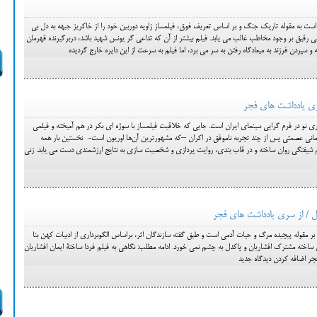
اه ساده مادر است به مقوله تاريك جنگ و بر اساس تعريف فوق، فيلمساز زاويه دوربين خود را از خاكريز جبهه به دل بي
سي رقيق بر وجود مخاطب غالب مي يابد. فيلم بيشتر از آن كه تداعي گر يونس شهيد باشد، دربرگيرنده قهرمان
 سپردن فرزند به ميعادگاه رفتن به سر مي برد، اما فيلم به سرعت از اين دايره خارج گرديده
ری یادداشت های فجر
نو در فرم گرايي سينماي ايران است. جايي كه خلاقيت فيلمساز با سوژه اي بكر در هم آميخته و فيلمي
 زماني عصمتي پس از چند تجربه ناموفق در اكران –که مشهورترین آن‌ها اوریون است- نخستين بار همه
م شيفتگي روان ساخته و در قاب بندي، روايت پردازي و شخصيت سازي به نتايج ارزشمندي دست مي يابد. زني
کدل / از سری یادداشت های فجر
ر مقوله پيچيده مرگ و حيات آدمي است و طبق گفته سازندگان اثر، براساس الگوبرداري از ادبيات كهن بنا
ين ساخته مشترك افشاريان و پاكدل به چشم نمي خورد. ادامه مطلب: نگاهی به فیلم فردا ساختة ایمان افشاریان
ر اضافه کردن دیدگاه جدید