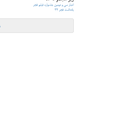
اخبار سی و دومین جشنواره فیلم فجر
یادداشت فجر 32
ش