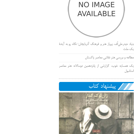
بنیاد حیدرعلی‌اُف، پرواز هنر و فرهنگ آذربایجان؛ نگاه رو به آیندۀ
یک ملت
مطالعه و بررسی هنر نقاشی معاصر پاکستان
یک همسایه خوب، گزارشی از پانزدهمین دوسالانه هنر معاصر
استانبول
پیشنهاد کتاب