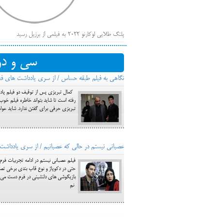
پلنگ طلایی لوکارنو ۲۰۲۲ به فیلمی از برزیل رسید
فهر
ایرانی‌ها
سی و دو
بیرون راندن فیلم‌های منتسب به حامیان کرملین از جشنوار
نگاهی به فیلم طبقه حساس / از سری یادداشت های ف
باز است
کمال تبریزی پس از توقیف دو فیلم پادا
رفته است تا شاید بتواند خاطره فیلم خو
تبریزی حرفی برای گفتن ندارد. شاید عو
عصبانی نیستم در حالی که عصبانیم / از سری یادداشت 
فيلم عصباني نيستم در ادامه تجربيات فر
حتي در دكوپاژ و نوع قاب بندي برخي تص
بازيگوشي هاي دلنشيني در فرم دست مي ز
نم