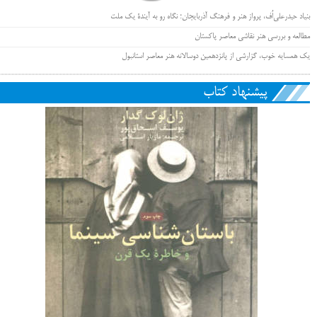
بنیاد حیدرعلی‌اُف، پرواز هنر و فرهنگ آذربایجان؛ نگاه رو به آیندۀ یک ملت
مطالعه و بررسی هنر نقاشی معاصر پاکستان
یک همسایه خوب، گزارشی از پانزدهمین دوسالانه هنر معاصر استانبول
پیشنهاد کتاب