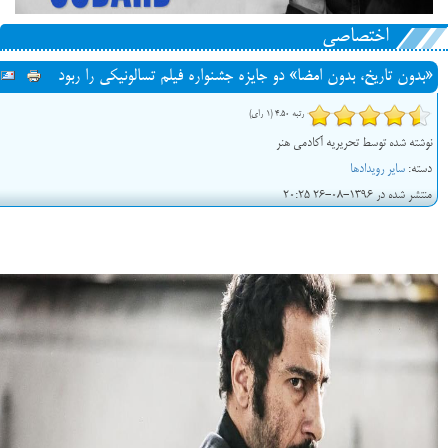
اختصاصی
«بدون تاریخ، بدون امضا» دو جایزه جشنواره فیلم تسالونیکی را ربود
رتبه 4.50 (1 رای)
نوشته شده توسط تحریریه آکادمی هنر
دسته:
سایر رویدادها
منتشر شده در 1396-08-26 20:25