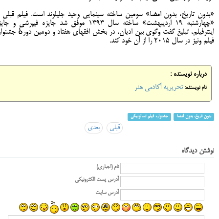
«بدون تاریخ، بدون امضا» سومین ساخته سینمایی وحید جلیلوند است. فیلم قبلی ا
«چهارشنبه ۱۹ اردیبهشت» ساخته سال ۱۳۹۳ موفق شد جایزه فیپرشی و جا
اینترفیلم، تبلیغ گفت وگوی بین ادیان، در بخش افقهای هفتاد و دومین دورهٔ جشنوار
فیلم ونیز در سال ۲۰۱۵ را از آن خود کند.
درباره نویسنده :
تحریریه آکادمی هنر
نام نویسنده:
بدون تاریخ، بدون امضا
جشنواره فیلم تسالونیکی
قبلی
بعدی
نوشتن دیدگاه
نام (اجباری)
آدرس پست الکترونیکی
آدرس سایت