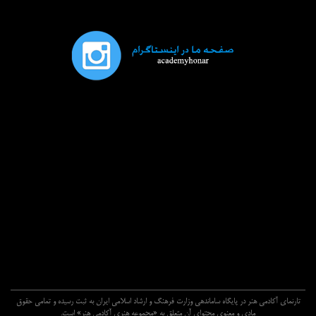
تارنماي آکادمي هنر در پايگاه ساماندهي وزارت فرهنگ و ارشاد اسلامي ايران به ثبت رسيده و تمامي حقوق
مادي و معنوي محتواي آن متعلق به «مجموعه هنري آکادمي هنر» است.