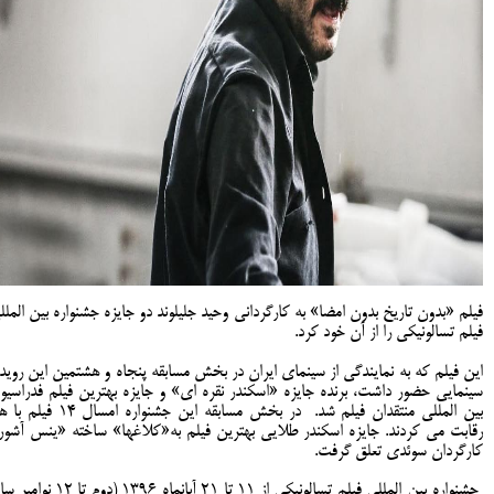
فیلم «بدون تاریخ بدون امضا» به کارگردانی وحید جلیلوند دو جایزه جشنواره بین الملل
فیلم تسالونیکی را از آن خود کرد.
این فیلم که به نمایندگی از سینمای ایران در بخش مسابقه پنجاه و هشتمین این رویدا
سینمایی حضور داشت، برنده جایزه «اسکندر نقره ای» و جایزه بهترین فیلم فدراسیو
بین المللی منتقدان فیلم شد.
در بخش مسابقه این جشنواره امسال ۱۴ فیل
رقابت می کردند. جایزه اسکندر طلایی بهترین فیلم به«کلاغها» ساخته «ینس آشور
کارگردان سوئدی تعلق گرفت.
جشنواره بین المللی فیلم تسالونیکی از ۱۱ تا ۲۱ آبانماه ۱۳۹۶ (دوم تا 