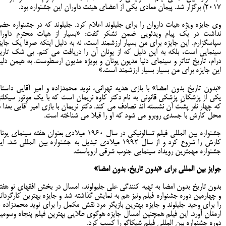
۲۰۱۷) برگزار شد. پیمان معادی یکی از اعضای هیئت داوران این جشنواره بود.
وی جایزه ویژه هیات داروان را برای جلیلوند اعلام کرد. جلیلوند که در جشنواره حضو
نداشت در یک پیام ویدئویی ضمن تشکر گفت: «بسیار از هیات محترم داورا
سپاسگزارم. این جایزه برای من بسیار ارزشمند است، نه به دلیل اینکه صرفا یک جایز
سینمایی است، بلکه به این دلیل که از یونان آن را دریافت می کنم. بی شک تاری
درام، تاریخ تئاتر و سینمای دنیا مدیون یونان و بویژه مدیون ارسطوست. به هیمن دلی
این جایزه برای من بسیار بسیار ارزشمند است.»
«بدون تاریخ بدون امضا» با بازی هدیه تهرانی، نوید محمدزاده و امیر آقایی داستا
یکی از پزشکانِ پزشکی قانونی به نام دکتر کاوه نریمان است که با یک موتور سیکلت
که چهار نفر پشت آن نشسته اند تصادف می کند. دکتر نریمان با بازی امیر آقایی بعدا د
محل کارش با جسدی روبرو می شود که او را قبلا می شناخته است.
جشنواره بین المللی فیلم تسالونیکی در سال ۱۹۶۰ میلادی بعنوان هفته سینمای ی
کارش را شروع کرد و از سال ۱۹۹۲ میلادی تبدیل به جشنواره بین المللی شد. ا
جشنواره مهمترین رویداد سینمایی جنوب شرقی اروپاست.
جوایز بین المللی برای «بدون تاریخ، بدون امضا»
بدون تاریخ بدون امضا به تهیه کنندگی علی جلیولوند، امسال در بخش افقهای نو هفتا
و چهارمین دوره جشنواره فیلم ونیز هم به نمایش گذاشته شد و جایزه بهترین کارگردان
را برای وحید جلیلوند و جایزه بهترین بازیگر مرد نقش مکمل را برای نوید محمدزاده ب
ارمغان آورد.
این فیلم همچنین امسال جایزه هوگوی طلایی بهترین فیلم پنجاه وسومی
دوره جشنواره بین المللی فیلم شیکاگو را کسب کرد.