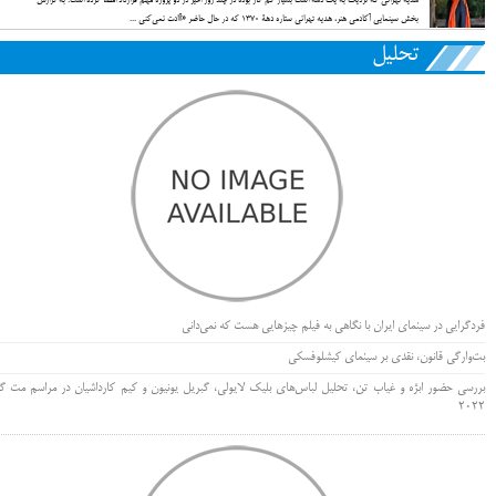
بخش سینمایی آکادمی هنر، هدیه تهرانی ستاره دهة 1370 که در حال حاضر «آاادت نمی‌کنی ...
تحلیل
فردگرایی در سینمای ایران با نگاهی به فیلم چیزهایی هست که نمی‌دانی
بت‌وارگی قانون، نقدی بر سینمای کیشلوفسکی
بررسی حضور ابژه و غیاب تن، تحلیل لباس‌های بلیک لایولی، گبریل یونیون و کیم کارداشیان در مراسم مت گا
۲۰۲۲