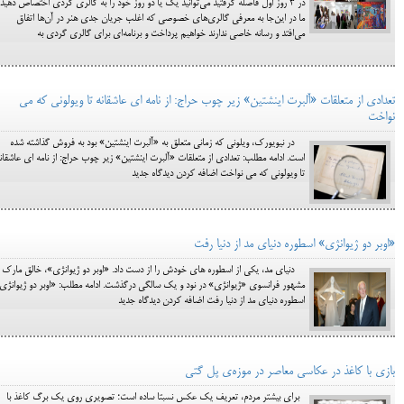
در 3 روز اول فاصله گرفتید می‌توانید یک یا دو روز خود را به گالری گردی اختصاص دهید.
ما در این‌جا به معرفی گالری‌های خصوصی که اغلب جریان جدی هنر در آن‌ها اتفاق
می‌افتد و رسانه خاصی ندارند خواهیم پرداخت و برنامه‌ای برای گالری گردی به
تعدادی از متعلقات «آلبرت اینشتین» زیر چوب حراج: از نامه ای عاشقانه تا ویولونی که می
نواخت
در نیویورک، ویلونی که زمانی متعلق به «آلبرت اینشتین» بود به فروش گذاشته شده
است. ادامه مطلب: تعدادی از متعلقات «آلبرت اینشتین» زیر چوب حراج: از نامه ای عاشقان
تا ویولونی که می نواخت اضافه کردن دیدگاه جدید
«اوبر دو ژیوانژی» اسطوره دنیای مد از دنیا رفت
دنیای مد، یکی از اسطوره های خودش را از دست داد. «اوبر دو ژیوانژی»، خالق مارک
مشهور فرانسوی «ژیوانژی» در نود و یک سالگی درگذشت. ادامه مطلب: «اوبر دو ژیوانژی
اسطوره دنیای مد از دنیا رفت اضافه کردن دیدگاه جدید
بازی با کاغذ در عکاسی معاصر در موزه‌‌ی پل گتی
برای بیشتر مردم، تعریف یک عکس نسبتا ساده است؛ تصویری روی یک برگ کاغذ با