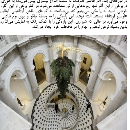
در دوره‌های بعد، آثار نقاشی هنرمند، به سمت انتزاع بیشتری پیش می‌رود؛ به طور‌ی‌ک
در برخی از این آثار تنها روزنه‌هایی از نور مشاهده می‌شود. در کنار برخی از این آثار، م
نقوشی شبیه به پاره‌گی می‌بینیم که بی‌شباهت به کارهای نقاش آرژانتینی-ایتالیای
«لوسیو فونتانا» نیستند. البته فونتانا این پاره‌گی را به وسیلۀ چاقو بر روی بوم نقاشی ب
وجود می‌آورد در حالی که شیرازی، این پاره‌گی را با کمک رنگ به نمایش می‌گذارد 
بدین وسیله نوعی توهم و ابهام را در مخاطب خود ایجاد می‌کند.