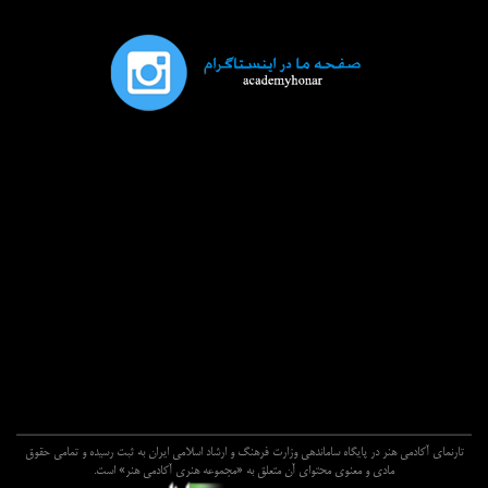
تارنماي آکادمي هنر در پايگاه ساماندهي وزارت فرهنگ و ارشاد اسلامي ايران به ثبت رسيده و تمامي حقوق
مادي و معنوي محتواي آن متعلق به «مجموعه هنري آکادمي هنر» است.