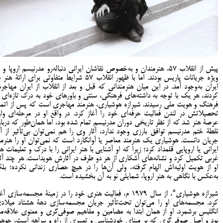
پیش از انقلاب ۵۷، هنرمندان و به‌خصوص نقاشان ایرانی دنباله‌رو مدرنیسم اروپا و 
ویژه جریانات پاریس بودند. اما با ظهور انقلاب ۵۷ شرایط متفاوتی برای ارائۀ هن
ایران به‌وجود آمد. در این میان هنرمندانی که قبل و بعد از انقلاب از ایران مهاجر
کردند، هر یک با توجه به داشته‌های فرهنگی، سنتی و باورهای خود به درک تازه‌ای ا
فرهنگ و هویت ملی رسیدند. شیرازه هوشیاری، هنرمند مهاجری است که پس از اتما
تحصیلاتش در لندن فعالیت حرفه‌ای خود را آغاز کرد. در واقع او در مرحله‌ای وار
عرصۀ هنر شد که از نظر تاریخی دوران مدرنیسم تمام شده بود، اما همان‌طور که دربار
نقطۀ ختم مدرنیسم توافق بارزی وجود ندارد، آثار وی را هم نمی‌توان بی‌تأثیر از آ
جریان دانست. هوشیاری یک هنرمند معاصر یا آوانگارد است که نمی‌توان او را هنرمن
ایرانی یا اروپایی قلمداد کرد؛ زیرا که او آشنایی با هنر ایرانی را با درک و تعلیمات هن
غربی تکمیل کرد و نشانه‌های آشکاری از هر دو طرف در آثارش هویداست. هر چند آثا
او از هویت اولیه‌اش الهام گرفته، ولی آن‌ها را در هیچ حصاری زندانی نکرده؛ بلک
به‌عکس با نگاهی به هنر اروپا، شمایلی نو به آن بخشیده است.
*
شیرازه هوشیاری
، از سال 1979 م، فعالیت هنری خود را در زمینۀ مجسمه‌سازی آغ
کرد. مجسمه‌های او را می‌توان تحت‌تأثیر جریان مجسمه‌سازی دهۀ هشتاد میلاد
انگلیس برشمرد. او از همان ابتدا به مضامین و مفاهیم صوفی‌گری و معنوی علاقه‌من
بود و اصل صوفی‌گری که بر مبنای خودشناسی و تعبیری از راه و بیراهه است، جوهر