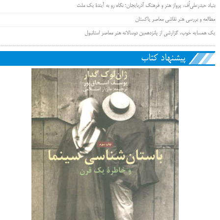
بنیاد حیدرعلی‌اُف، پرواز هنر و فرهنگ آذربایجان؛ نگاه رو به آیندۀ یک ملت
مطالعه و بررسی هنر نقاشی معاصر پاکستان
یک همسایه خوب، گزارشی از پانزدهمین دوسالانه هنر معاصر استانبول
پیشنهاد کتاب