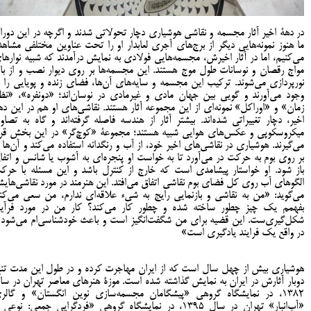
در دهۀ اخیر آثار مجسمه و نقاشی هوشیاری دچار تحولاتی شدند و اگرچه در این دورا
ما هنوز نمونه‌هایی دیگر از برج‌های آجری لعابدار او را تحت عناوین مختلفی مشاهد
می‌کنیم، اما در آثار اخیرش، مجسمه‌هایی فولادی به نمایش درآمدند که شبیه نوارها
مواج رقصان و نوسانات طول موج هستند. این مجسمه‌ها بر روی دیوار نصب و از بال
نورپردازی می‌شوند. ترکیب این مجسمه و سایه‌های آن‌ها، فضای زنده و پویایی را ب
وجود می‌آورند و گویی بین جهان مادی و غیرمادی در نوسان‌اند؛ «دونفره»، «نظ
زمان» و «اوراکل» نمونه‌ای از این مجموعه آثار هستند. نقاشی‌های او هم در این ده
اخیر، دچار تغییراتی شده‌اند. بیشتر آثار از هندسه فاصله گرفته‌اند و گاه به تصاوی
میکروسکوپی و عکس‌های هوایی شبیه هستند؛ مجموعۀ «کوچ‌گر» در این بخش قرا
می‌گیرند. هوشیاری در نقاشی‌های اخیر خود، از آب و رنگدانه استفاده می‌کند و آن‌ها ر
بر روی بوم به حرکت در می‌آورد تا به خواست او پنجره‌ای به آشوب یا شانس و اتفا
باز شود. او خواستار پیشامدی است که خارج از کنترل باشد و این مسئله با حرک
الگوهای آب روی کل فضای بوم نقاشی اتفاق می‌افتد. این هنرمند در مورد نقاشی‌های
می‌گوید: «من به نقاشی و بازنمایی رایج به شیء علاقه‌ای ندارم، من سعی می‌کن
بفهمم یک چیز چطور ساخته شده و چطور کار می‌کند؟ کار من در مورد فرآین
شکل‌گیری‌ست. این قضیه برای من شگفت‌انگیز است و باعث خودشناسی‌ام می‌شود 
در واقع یک فرایند یادگیری است»
هوشیاری بیش از چهل سال است که از ایران مهاجرت کرده و در طول این مدت تنه
دوبار آثارش در ایران به نمایش گذاشته شده است. موزۀ هنرهای معاصر تهران در سا
1382، در نمایشگاه گروهی «پیشگامان مجسمه‌سازی نوین انگستان» و گالر
«آب‌‌انبار» تهران در سال 1395، در نمایشگاه گروهی «فردگرایی جمعی: نوعی 