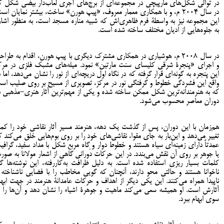
در توالی شکل‌های مارپیچی در مجموعه‌ای از برج‌های آجری لعاب‌دار بیضی شکل ک
در سال 2004 م، و با همکاری معمار معروف، «پیپ هورن» ساخت، بیشتر نمایان است
این مجموعه نیز به واسطۀ فرم ظاهری‌اش که شبیه‌ مناره مسجد است، به منظور اشار
به جلوه‌هایی از ادیان مختلف ساخته شده است.
در سال 2008 م، هوشیاری در همکاری مشترک دیگری با پیپ هورن، اقدام به طراح
و اجرای «پنجرۀ شرقی کلیسای سنت مارتین» نمود. میله‌های مشبک فلزی در مرک
این پنجره به گونه‌ای قرار گرفته که در نگاه اول دریچه‌ای از نور را نشان می‌دهد، اما د
واقع این فشردگی خطوط و گرفتگی نور در مرکز، تصویری از مسیح بر روی صلیب اس
که به هنرمندانه‌ترین شکل ممکن ساخته شده و یکی از مهم‌ترین آثار هنری‌-مذهبی د
دوران معاصر محسوب می‌شود.
هم‌زمان با این دوران، پس از گذشت یک دهه، هنرمند مسیر آثار نقاشی خود را کم
تغییر می‌دهد و این‌بار به جای مقوا، نقاشی‌های خود را بر روی بوم‌هایی خلق می‌کند ک
عمدتاً دارای زمینه‌ای سیاه هستند و خطوط دوار و گاه مربع شکل با مداد سفید، گرافی
یا جوهر بر روی آن نقش می‌بندد. در این حرکات دَورانی گاهی از اشعار مولانا به صور
کلمات بسیار ریزی استفاده شده است. به دلیل ظرافت به‌کاررفته، این نوشته‌ها گا
نا‌خوانا هستند و حالتی محو دارند، آنچنان که گویی مخاطب را با فضایی ناشناخته 
ناپیدا همراه می‌کنند. این یکی دیگر از اهداف و حرکات عامدانۀ هنرمند در جهت ابها
آثارش است. او همیشه سعی‌ می‌کند ماهیت و جوهرۀ اشیاء را نشان دهد و آن‌ها را ب
سوی ابهام ببرد.