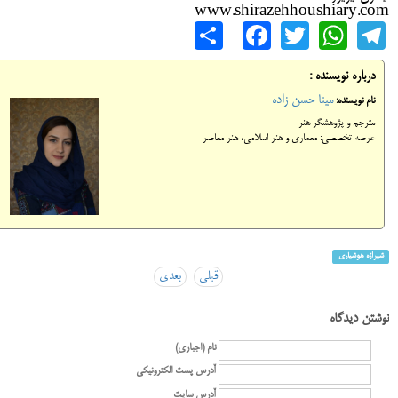
www.shirazehhoushiary.com
Share
Facebook
WhatsApp
Twitter
Telegram
درباره نویسنده :
مینا حسن زاده
نام نویسنده:
مترجم و پژوهشگر هنر
عرصه تخصصی: معماری و هنر اسلامی، هنر معاصر
شیرازه هوشیاری
قبلی
بعدی
نوشتن دیدگاه
نام (اجباری)
آدرس پست الکترونیکی
آدرس سایت