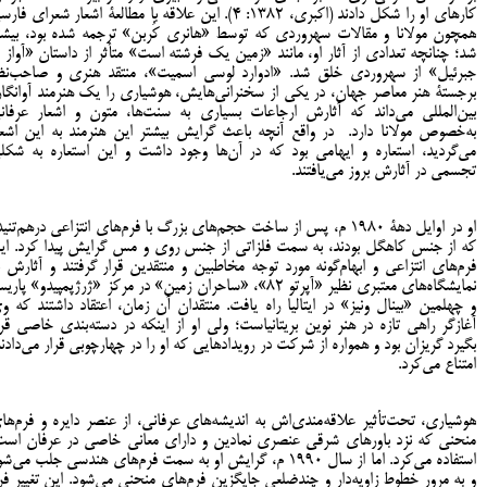
کارهای او را شکل دادند (اکبری، 1382: 4). این علاقه با مطالعۀ اشعار شعرای فا
همچون مولانا و مقالات سهروردی که توسط «هانری کُربن» ترجمه شده بود، بیشت
شد؛ چنانچه تعدادی از آثار او، مانند «زمین یک فرشته است» متأثر از داستان «آواز پَ
جبرئیل» از سهروردی خلق شد. «ادوارد لوسی اسمیت»، منتقد هنری و صاحب‌نظ
برجستۀ هنر معاصر جهان، در یکی از سخنرانی‌هایش، هوشیاری را یک هنرمند آوانگار
بین‌المللی می‌داند که آثارش ارجاعات بسیاری به سنت‌ها، متون و اشعار عرفان
به‌خصوص مولانا دارد. در واقع آنچه باعث گرایش بیشتر این هنرمند به این اشعا
می‌گردید، استعاره و ایهامی بود که در آن‌ها وجود داشت و این استعاره به شکل
تجسمی در آثارش بروز می‌یافتند.
او در اوایل دهۀ 1980 م، پس از ساخت حجم‌های بزرگ با فرم‌های انتزاعی درهم‌تنی
که از جنس کاهگل بودند، به سمت فلزاتی از جنس روی و مس گرایش پیدا کرد. ای
فرم‌های انتزاعی و ابهام‌گونه مورد توجه مخاطبین و منتقدین قرار گرفتند و آثارش ب
نمایشگاه‌های معتبری نظیر «آپرتو 82»، «ساحران زمین» در مرکز «ژرژپمپیدو» پار
و چهلمین «بینال ونیز» در ایتالیا راه یافت. منتقدان آن زمان، اعتقاد داشتند که و
آغازگر راهی تازه در هنر نوین بریتانیاست؛ ولی او از اینکه در دسته‌بندی خاصی قرا
بگیرد گریزان بود و همواره از شرکت در رویدادهایی که او را در چهارچوبی قرار می‌دادند
امتناع می‌کرد.
هوشیاری، تحت‌تأثیر علاقه‌مندی‌اش به اندیشه‌های عرفانی، از عنصر دایره و فرم‌ها
منحنی که نزد باورهای شرقی عنصری نمادین و دارای معانی خاصی در عرفان است
استفاده می‌کرد. اما از سال 1990 م، گرایش او به سمت فرم‌های هندسی جلب می‌ش
و به مرور خطوط زاویه‌دار و چندضلعی جایگزین فرم‌های منحنی می‌شود. این تغییر فر