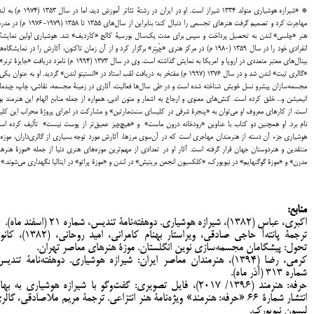
*
«شیرازه هوشیاری متولد 1334 شیراز است. او در ایران در رشتۀ تئاتر آموزش دید، اما در س
مهاجرت کرد و تصمیم گرفت هنرهای تجسمی را دنبال کند؛ بنابراین از سال‌های 1355 تا 1358 (
هنر «چلسی» لندن به تحصیل پرداخت و سپس برای مدت یک‌سال بورسیۀ کالج «کاردیف» شد. هوشیاری اولین نمایشگ
انفرادی خود را در سال 1359 (1980 م) در مرکز هنری «چَپتِر» برگزار کرد و از آن زمان تاکنون، آثارش را در نمایشگاه‌ه
بینال‌های معتبر متعددی در اروپا و امریکا به نمایش گذاشته است. وی در سال 1373 (1994 م) نامزد دریافت «جایزۀ
«گالری تیت» لندن شد و در سال 1376 (1997 م) مفتخر به دریافت لقب استاد در «انستیتو لندن» گردید. او به عنوان یک
مجسمه‌سازان پیشرو نسل خویش شناخته شده است و در طی سال‌ها فعالیت، آثاری در زمینۀ مجسمه، نقاشی، چاپ، چیدما
انیمیشن و... خلق کرده است. کنش‌های معنوی و ارجاع به اشعار و متون ادبی، همواره از جمله منابع الهام این هنرمند بو
است. از کارهای معروف او می‌توان به «پنجرۀ شرقی در کلیسای سنت‌مارتین» و مشارکت در اجرای پروژۀ محراب این کلی
نام برد. او همچنین دو کتاب با عناوین «رودخانه درون ماست» و «هیچ‌چیز عمیق‌تر از پوست نیست» تألیف کرده اس
هوشیاری جزء آن دسته از هنرمندان مهاجری است که در آن‌سوی مرزها، آثارش مورد توجه بسیاری از گالری‌داران، موزه‌ه
منتقدین و هنردوستان جهان قرار گرفته است. آثار او در تعدادی از مهم‌ترین موزه‌های هنری دنیا از جمله «موزۀ هنره
مدرن» و «موزۀ گوگنهایم» در نیویورک، «کلکسیون انجمن بریتیش» در لندن و «موزۀ پراتو» در ایتالیا نگهداری می‌شوند.»
منابع:
اکبری، عباس (1382)، شیرازه هوشیاری. دوهفته‌نامۀ تندیس، شماره 21 (اسفند ماه).
ترجمۀ پانته‌آ حاجی صادقی، ویراستار بهنام کامرانی، امید روحان
تحول: پیشگامان مجسمه‌سازی نوین انگلستان. موزۀ هنرهای معاصر تهران.
کرمی، رضا (1394)، هنرمندان معاصر ایران: شیرازه هوشیاری. دوهفته‌نامۀ تندی
شماره 313 (آذر ماه).
حرفه: هنرمند (1396/ 2017)، فایل تصویری: گفت‌وگو با شیرازه هوشیاری به بها
انتشار شمارۀ 66 «حرفه: هنرمند» ویژه‌نامۀ هنر انتزاعی. ترجمۀ مریم ملاصادقی، گال
لیسون نیویورک.