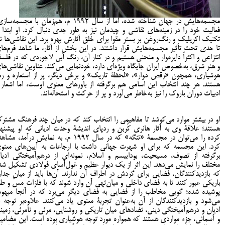
مجسمه‌هایش در جهان شناخته شده، اما از سال 1992 م، هم‌زمان با مجسمه‌س
فعالیت خود را در زمینه‌های نقاشی و چیدمان نیز به طور جدی دنبال کرد. او ابتدا ا
تکنیک اکریلیک و رنگ‌روغن بر بستر مقوا برای خلق آثارش بهره برد. این نقاشی‌ها نی
تا حدی تحت تأثیر مجسمه‌هایش قرار داشتند. در این بخش از آثار، ما شاهد فرم‌ها
انتزاعی و اکثراً دایره‌وار و منحنی هستیم و در کنار آن، رنگ آبی لاجوردی که در فلسف
و هنر شرق، به‌خصوص ایران جایگاه ویژه‌ای دارد، خودنمایی می‌کند. عناوین نقاشی‌ها
هوشیاری، همچون «رقص دوار»، «لحظۀ تاریک» و برخی دیگر، پر از استعاره‌ و رم
هستند. هر چند انتخاب این اسامی هم برگرفته از باورهای معنوی اوست، اما اشعار 
ادبیات دوران باروک را نیز به‌خاطر می‌آورد و پر از حرکت و استحاله‌اند.
او در بیشتر موارد می‌کوشد تا مفاهیمی را انتخاب کند که در میان چند فرهنگ مشتر
هستند؛ علاقۀ وی به آثار هانری کُربن و ردپای اندیشۀ وحدت ادیانی که او پیشنها
کرده را می‌توان در مجسمۀ «تنگه» که در سال 1992 م، به نمایش درآمد، مش
کرد. این مجسمه که برای او شهرت جهانی داشت با ارجاعات به آیین‌های معنو
برگرفته از تصوف، مسیحیت، بوداییسم و اسلام، نمونه‌ای از درهم‌آمیختگی ادیا
مختلف را نمایش می‌دهد. این اثر از یک دیوار عظیم و غول‌آسای فولادی تشکیل شد
که بازدیدکنندگان، فضایی برای گردش در اطراف آن‌ ندارند. آن‌ها باید از میانِ جدار
باریکی عبور کنند تا به فضای داخلی و میان‌تهی آن وارد شوند که با فلزات مس و طل
پوشیده شده؛ گویی مخاطب را از فضایی به فضای دیگر می‌برد که در آنجا مبهو
می‌شود و بازدیدکنندگان از آن به‌عنوان تجربۀ معنوی یاد می‌کنند. علاوه‌بر توجه ب
ادیان و درهم‌آمیختگی دینی، تضادهای میان تاریکی و روشنایی، مرئی و نامرئی، زمین
و آسمانی، جزء مواردی هستند که همواره مورد توجه هوشیاری بوده است. این مضامی