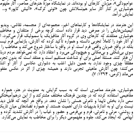
عوام‌بودگی»، میزبان کارهای او بوده‌اند. در نمایشگاه موزۀ هنرهای معاصر، آثار مفهوم
هوشیاری در کنار آثار سایر هم‌نسلانش چون «تونی کرگ»، «آنیش کاپور» و... ب
نمایش درآمد.
این هنرمند در نمایشگاه‌ها و کارنماهای اخیر، مجموعه‌ای از مجسمه، نقاشی، ویدیو 
انیمیشن‌هایش را در معرض دید قرار داده است. گرچه برخی از منتقدان و مخاطبی
هوشیاری معتقدند که کارهای وی در گروه آثار متافیزیک یا سمبولیک قرار می‌گیرد، ام
او آثار خود را کاملاً تجربی دانسته و همواره تأکید کرده که آثارش، بازنمایی فرم نیس
بلکه در واقع ضربان واقعی فرم است. او در واقع با ساختار شروع می‌کند و مخاطب را ب
سوی بی‌شکلی و بی‌مکانی و هیچ‌بودگی می‌برد و اعتقاد دارد که نمی‌خواهد مردم دربار
آن فکر کنند. مسئلۀ اصلی برای او شناخت مستقیم است و معتقد است که بدون تجربه
مطلقاً چیزی وجود ندارد. به همین دلیل اغلب به دشواری عکاسی از آثار او اشار
می‌کنند؛ چون آثارش ماهیتی تجربی دارند و همیشه چیزی از اثر در عکس مغفو
می‌ماند (کرمی، 1394: 7).
هوشیاری، هنرمند معاصری است که به سبب گرایش به معنویت در هنر، همواره ا
مفاهیمی استفاده کرده که در چندین فرهنگ‌ مختلف مشترکند و از این درهم‌آمیختگی
سعی دارد بخش ناپیدا و نامرئی هستی را نشان دهد. در واقع هر آنچه که قابل دید
نیست برای او به اندازۀ بدیهیات دارای اهمیت هستند. او همواره تضادهای میان تاریک
و روشنی، مرئی و نامرئی، فرم و بی‌فرمی و حضور و غیاب را در آثارش تشدید کرده و ب
ابهامی که ایجاد می‌کند، جلوه‌ و مفهمومی دیگر را برای مخاطب به نمایش می‌گذارد.