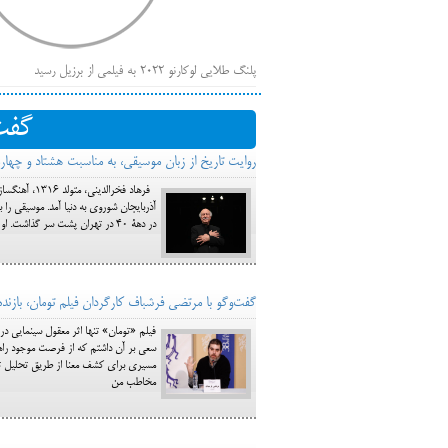
پلنگ طلایی لوکارنو ۲۰۲۲ به فیلمی از برزیل رسید
فهر
ایرانی‌ها
گفت
بیرون راندن فیلم‌های منتسب به حامیان کرملین از جشنوار
روایت تاریخ از زبان موسیقی، به مناسبت هشتاد و چهارم
باز است
فرهاد فخرال
آذربایجان شوروی به دنیا آمد. موسیقی ر
در دهۀ ۴۰ در تهران پشت سر گذاشت. او از سال ۱۳۴۷ با فیلم «شوهر آهو خانم» آهنگ‌سازی فیلم را آغاز کرد و تا به امروز برای فیلم‌ها
گفت‌وگو با مرتضی فرشباف کارگردان فیلم تومان، بازنده
فیلم «تومان» تنها اثر معقول سینمایی در
سعی بر آن داشتم که از فرصت موجود راه
مسیری برای کشف معنا از طریق تحلیل توسط
مخاطب من