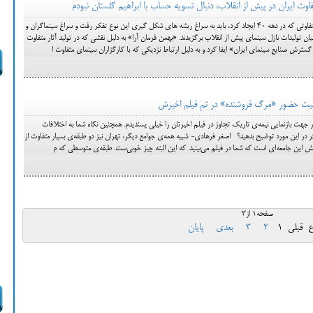
وت ایران در پیش از انقلاب، دنبال تسویه حساب با ابراهیم گلستان نبودم
برای بررسی تاریخ سینمای ایران و موج متفاوتی که در دهه 40 ایجاد کرد، باید به سراغ ریشه های شکل گیری این نوع تفکر رفت و سراغ سینماگران و
ن تولیدات نازل سینمای پیش از انقلاب برگزیدند. «بهمن فرمان آرا» به دلیل نقشی که در تولید آثار متفاوت
ترش صنایع سینمای ایران» ایفا کرد و به دلیل ارتباط نزدیکی که با کارگزاران سینمای متفاوت ا
رد شما در جهت بازنمایی نیمه‌ی تاریک تجاوز در فیلم اخیرتان را خیلی پسندیدم. همچنین نگاه شما به اختلافات
شتر در این مورد توضیح بدهید؟ اصغر فرهادی- شبیه همه‌ی جوامع دیگر، تهران نیز دو طبقه‌ی بسیار متفاوت از
ش این جامعه‌ای است که شما در فیلم می‌بینید. که این البته چیز خوبی‌ست. طبقه‌ی متوسطی که م
صفحه1 از3
ع
قبلی
1
2
3
بعدی
پایان