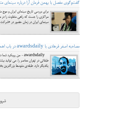
گفت‌وگوی مفصل با بهمن فرمان آرا درباره سینمای متفا
مراکزی را جست که راهی متفاوت را در میا
سینمای ایران در زمان حضور در «شرکت گس
مصاحبه اصغر فرهادی با awardsdaily در باب اهمیت حضور «مرگ فروشنده» در تمِ فیلم اخیرش
awardsdaily - من رویک
طبقاتی در تهران معاصر را. می توانید بی
یکدیگر دارد. طبقه‌ی متوسط بزرگترین بخ
شرو