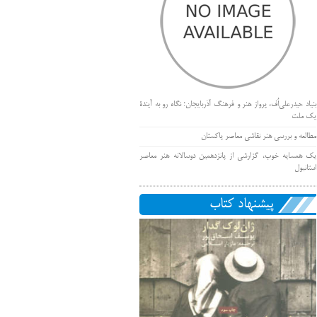
بنیاد حیدرعلی‌اُف، پرواز هنر و فرهنگ آذربایجان؛ نگاه رو به آیندۀ
یک ملت
مطالعه و بررسی هنر نقاشی معاصر پاکستان
یک همسایه خوب، گزارشی از پانزدهمین دوسالانه هنر معاصر
استانبول
پیشنهاد کتاب