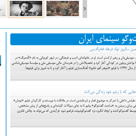
ست فیلم‌های بخش مسابقه جشنواره فیلم ونیز ۲۰۲۲ مشخص شد، سهم پررنگ
‌وگو سینمای ایران
ه کن، راه برای مستقل‌ها
ین سالروز تولد فرهاد فخرالدینی
دینی، متولد ۱۳۱۶، آهنگساز، موسیقی‌دان و رهبر ارکستر است. او در خانواده‌ای ادیب و فرهنگی، در شهر کوچکی به نام «گَده‌بیگ» در
ا با نواختن ویلون در کودکی آغاز کرد و تحصیلاتش را در هنرستان عالی موسیقی ملی و مؤسسۀ موسیقی‌شناسی
‌هایی که با زخم خود زندگی می‌کنند
 مقیاس داخلی با تمرکز به موضوع قمار و شرط‌بندی است. در ملاقات با نویسنده و کارگردان فیلم «تومان»
ی برای رسیدن به «ساحت گفت‌و‌گو» بیابم تا به جای سوالات کلیشه‌ای و پاسخ‌های از پیش مشخص،
 گفت‌و‌گوکننده و ایجاد انگیزه نزد گفت‌و‌گو‌شونده فراهم شود. فرآیندی که می‌تواند به چالش فکری