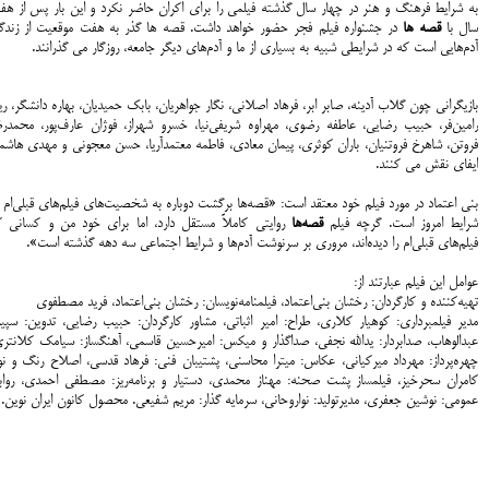
به شرایط فرهنگ و هنر در چهار سال گذشته فیلمی را برای اکران حاضر نکرد و این بار پس از هف
سال با
قصه ها
در جشنواره فیلم فجر حضور خواهد داشت. قصه ها گذر به هفت موقعیت از زندگ
آدم‌هایی است که در شرایطی شبیه به بسیاری از ما و آدم‌های دیگر جامعه، روزگار می گذرانند.
بازیگرانی چون گلاب آدینه، صابر ابر، فرهاد اصلانی، نگار جواهریان، بابک حمیدیان، بهاره دانشگر، ری
رامین‌فر، حبیب رضایی، عاطفه رضوی، مهراوه شریفی‌نیا، خسرو شهراز، فوژان عارف‌پور، محمدرض
فروتن، شاهرخ فروتنیان، باران کوثری، پیمان معادی، فاطمه معتمدآریا، حسن معجونی و مهدی هاشم
ایفای نقش می کنند.
بنی اعتماد در مورد فیلم خود معتقد است: «قصه‌ها برگشت دوباره به شخصیت‌های فیلم‌های قبلی‌ام 
شرایط امروز است. گرچه فیلم
قصه
ها
روایتی کاملاً مستقل دارد، اما برای خود من و کسانی ک
فیلم‌های قبلی‌ام را دیده‌اند، مروری بر سرنوشت آدم‌ها و شرایط اجتماعی سه دهه گذشته است».
عوامل این فیلم عبارتند از:
تهیه‌کننده و کارگردان: رخشان بنی‌اعتماد، فیلمنامه‌نویسان: رخشان بنی‌اعتماد، فرید مصطفوی
مدیر فیلمبرداری: کوهیار کلاری، طراح: امیر اثباتی، مشاور کارگردان: حبیب رضایی، تدوین: سپی
عبدالوهاب، صدابردار: یدالله نجفی، صداگذار و میکس: امیرحسین قاسمی، آهنگساز: سیامک کلانتری
چهره‌پرداز: مهرداد میرکیانی، عکاس: میترا محاسنی، پشتیبان فنی: فرهاد قدسی، اصلاح رنگ و نو
کامران سحرخیز، فیلمساز پشت صحنه: مهناز محمدی، دستیار و برنامه‌ریز: مصطفی احمدی، رواب
عمومی: نوشین جعفری، مدیرتولید: نواروحانی، سرمایه گذار: مریم شفیعی. محصول کانون ایران نوین.