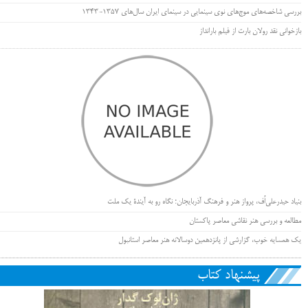
بررسی شاخصه‌های موج‌های نوی سینمایی در سینمای ایران سال‌های 1357-1343
بازخوانی نقد رولان بارت از فیلم بارانداز
بنیاد حیدرعلی‌اُف، پرواز هنر و فرهنگ آذربایجان؛ نگاه رو به آیندۀ یک ملت
مطالعه و بررسی هنر نقاشی معاصر پاکستان
یک همسایه خوب، گزارشی از پانزدهمین دوسالانه هنر معاصر استانبول
پیشنهاد کتاب