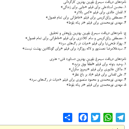
نامزدهای دریافت سیمرغ بلورین بهترین کارگردانی
۱. محسن استادعلی برای فیلم «جایی برای زندگی»
۲. لقمان خالدی برای فیلم «کمی بالاتر»
۳. مصطفی رزاق‌کریمی برای فیلم «خاطراتی برای تمام فصول»
۴. مهدی نورمحمدی برای فیلم «در پناه بلوط»
ج: نامزدهای دریافت سیمرغ بلورین بهترین پژوهش و تحقیق
۱. مصطفی رزاق‌کریمی و سام کلانتری برای فیلم «خاطراتی برای تمام فصول»
۲. بهزاد فتحی‌نیا برای فیلم «حیات در رگ‌های سرد»
۳. سیدغلامرضا نعمت‌پور و لاله روزگرد برای فیلم «برای گونگادین بهشت نیست»
نامزدهای دریافت سیمرغ بلورین بهترین دستاورد فنی- هنری
۱. وحید بتوته برای فیلم «لطفاً بوق بزنید»
۲. ماکان عاشوری برای فیلم «نیمروز مَکُران»
۳. علی لقمانی برای فیلم «باد بر باغ نظر»
۴. مهدی نورمحمدی و محمود منصوری برای فیلم «حیات در رگ‌های سرد»
۵. مهدی نورمحمدی برای فیلم «در پناه بلوط»
Share
Facebook
WhatsApp
Twitter
Telegram