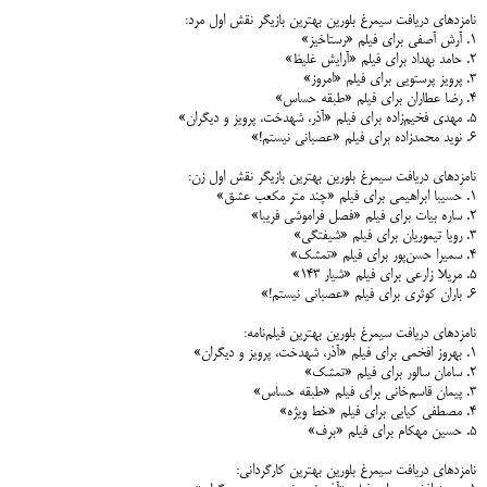
نامزدهای دریافت سیمرغ بلورین بهترین بازیگر نقش اول مرد:
۱. آرش آصفی برای فیلم «رستاخیز»
۲. حامد بهداد برای فیلم «آرایش غلیظ»
۳. پرویز پرستویی برای فیلم «امروز»
۴. رضا عطاران برای فیلم «طبقه حساس»
۵. مهدی فخیم‌زاده برای فیلم «آذر، شهدخت، پرویز و دیگران»
۶. نوید محمدزاده برای فیلم «عصبانی نیستم!»
نامزدهای دریافت سیمرغ بلورین بهترین بازیگر نقش اول زن:
۱. حسیبا ابراهیمی برای فیلم «چند متر مکعب عشق»
۲. ساره بیات برای فیلم «فصل فراموشی فریبا»
۳. رویا تیموریان برای فیلم «شیفتگی»
۴. سمیرا حسن‌پور برای فیلم «تمشک»
۵. مریلا زارعی برای فیلم «شیار ۱۴۳»
۶. باران کوثری برای فیلم «عصبانی نیستم!»
نامزدهای دریافت سیمرغ بلورین بهترین فیلم‌نامه:
۱. بهروز افخمی برای فیلم «آذر، شهدخت، پرویز و دیگران»
۲. سامان سالور برای فیلم «تمشک»
۳. پیمان قاسم‌خانی برای فیلم «طبقه حساس»
۴. مصطفی کیایی برای فیلم «خط ویژه»
۵. حسین مهکام برای فیلم «برف»
نامزدهای دریافت سیمرغ بلورین بهترین کارگردانی: