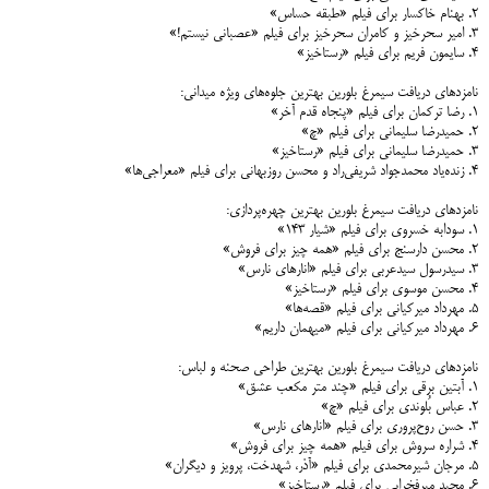
۲. بهنام خاکسار برای فیلم «طبقه حساس»
۳. امیر سحرخیز و کامران سحرخیز برای فیلم «عصبانی نیستم!»
۴. سایمون فریم برای فیلم «رستاخیز»
نامزدهای دریافت سیمرغ بلورین بهترین جلوه‌های ویژه میدانی:
۱. رضا ترکمان برای فیلم «پنجاه قدم آخر»
۲. حمیدرضا سلیمانی برای فیلم «چ»
۳. حمیدرضا سلیمانی برای فیلم «رستاخیز»
۴. زنده‌یاد محمدجواد شریفی‌راد و محسن روزبهانی برای فیلم «معراجی‌ها»
نامزدهای دریافت سیمرغ بلورین بهترین چهره‌پردازی:
۱. سودابه خسروی برای فیلم «شیار ۱۴۳»
۲. محسن دارسنج برای فیلم «همه چیز برای فروش»
۳. سیدرسول سیدعربی برای فیلم «انارهای نارس»
۴. محسن موسوی برای فیلم «رستاخیز»
۵. مهرداد میرکیانی برای فیلم «قصه‌ها»
۶. مهرداد میرکیانی برای فیلم «میهمان داریم»
نامزدهای دریافت سیمرغ بلورین بهترین طراحی صحنه و لباس:
۱. آبتین برقی برای فیلم «چند متر مکعب عشق»
۲. عباس بُلوندی برای فیلم «چ»
۳. حسن روح‌پروری برای فیلم «انارهای نارس»
۴. شراره سروش برای فیلم «همه چیز برای فروش»
۵. مرجان شیرمحمدی برای فیلم «آذر، شهدخت، پرویز و دیگران»
۶. مجید میرفخرایی برای فیلم «رستاخیز»