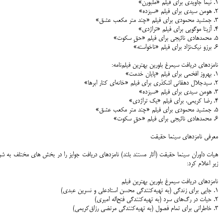
۱. نیما جاویدی برای فیلم «ملبورن»
۲. هومن سیدی برای فیلم «سیزده»
۳. جمشید محمودی برای فیلم «چند متر مکعب عشق»
۴. آزیتا موگویی برای فیلم «تراژدی»
۵. محمدهادی نائیجی برای فیلم «حقِ سکوت»
۶. برزو نیک‌نژاد برای فیلم «ناخواسته»
نامزدهای دریافت سیمرغ بلورین بهترین فیلم‌نامه:
۱. بهروز افخمی برای فیلم «پایان خدمت»
۲. سیدجلال دهقانی اشکذری برای فیلم «خانه‌ای کنار ابرها»
۳. هومن سیدی برای فیلم «سیزده»
۴. رضا کریمی، برای فیلم «یک تراژدی»
۵. جمشید محمودی برای فیلم «چند متر مکعب عشق»
۶. محمدهادی نائیجی برای فیلم «حقِ سکوت»
معرفی نامزدهای سینما حقیقت
هیات داوران سینما حقیقت (آثار مستند بلند) نامزدهای دریافت جوایز را در بخش های مختلف به ش
زیر اعلام کرد:
نامزدهای دریافت سیمرغ بلورین بهترین فیلم
۱. جایی برای زندگی (به تهیه‌کنندگی محسن استادعلی و نسرین عبدی)
۲. حیات در رگ‌های سرد (به تهیه‌کنندگی فتح‌اله امیری)
۳. خاطراتی برای تمام فصول (به تهیه‌کنندگی مرتضی رزاق‌کریمی)