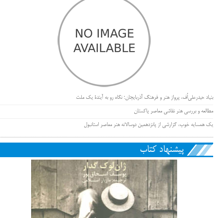
بنیاد حیدرعلی‌اُف، پرواز هنر و فرهنگ آذربایجان؛ نگاه رو به آیندۀ یک ملت
مطالعه و بررسی هنر نقاشی معاصر پاکستان
یک همسایه خوب، گزارشی از پانزدهمین دوسالانه هنر معاصر استانبول
پیشنهاد کتاب