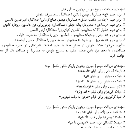
نامزدهای دریافت سیمرغ بلورین بهترین صدای فیلم:
۱. برای فیلم «چ» صدابردار: بهمن اردلان / صداگذار: سیدعلیرضا علویان
۲. برای فیلم «چندمتر مکعب عشق» صدابردار: مهدی صالح‌کرمانی/ صداگذار: امیرحسین قاسمی
۳. برای فیلم «رستاخیز» صدابردار: یداله نجفی/ صداگذاران: جرمی‌پرایز، دن جانسون، ریچارد کانوی
۴. برای فیلم «شیار ۱۴۳» صدابردار: کامران کیان‌ارثی/ صداگذار: آرش قاسمی
۵. برای فیلم «عصبانی نیستم!» صدابردار: نظام‌الدین کیایی/ صداگذار: محمدرضا دلپاک
۶. برای فیلم «همه چیز برای فروش» صدابردار: محمد حبیبی/ صداگذار: حسین ابوالصدق
یادآوری می‌شود هیئت داوران در بخش صدا به جای تفکیک نامزدهای دو جایزه صدابرداری 
صداگذاری، با محور قرار دادن صدای فیلم، دو سیمرغ بلورین به صدابردار و صداگذارِ یک اثر اهد
خواهند کرد.
نامزدهای دریافت سیمرغ بلورین بهترین بازیگر نقش مکمل مرد:
۱. فرهاد اصلانی برای فیلم «قصه‌ها»
۲. بابک حمیدیان برای فیلم «چ»
۳. بابک حمیدیان برای فیلم «رستاخیز»
۴. اکبر عبدی برای فیلم «خواب‌زده‌ها»
۵. میلاد کی‌مرام برای فیلم «خط ویژه»
۶. صبا گرگین‌پور برای فیلم «مردن به وقت شهریور»
نامزدهای دریافت سیمرغ بلورین بهترین بازیگر نقش مکمل زن:
۱. هنگامه حمیدزاده برای فیلم «اشباح»
۲. ملیکا شریفی‌نیا برای فیلم «اشباح»
۳. سهیلا گلستانی برای فیلم «میهمان داریم»
۴. شبنم مقدمی برای فیلم «امروز»