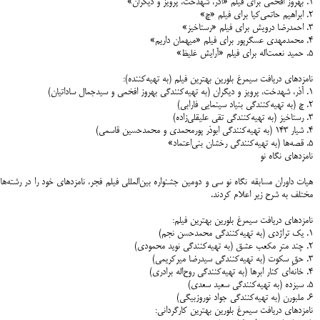
۱. بهروز افخمی برای فیلم «آذر، شهدخت، پرویز و دیگران»
۲. ابراهیم حاتمی‌کیا برای فیلم «چ»
۳. احمدرضا درویش برای فیلم «رستاخیز»
۴. محمدمهدی عسگرپور برای فیلم «میهمان داریم»
۵. حمید نعمت‌اله برای فیلم «آرایش غلیظ»
نامزدهای دریافت سیمرغ بلورین بهترین فیلم (به تهیه‌کننده):
۱. آذر، شهدخت، پرویز و دیگران (به تهیه‌کنندگی بهروز افخمی و سیدجمال ساداتیان)
۲. چ (به تهیه‌کنندگی بنیاد سینمایی فارابی)
۳. رستاخیز (به تهیه‌کنندگی تقی علیقلی‌زاده)
۴. شیار ۱۴۳ (به تهیه‌کنندگی ابوذر پورمحمدی و محمدحسین قاسمی)
۵. قصه‌ها (به تهیه‌کنندگی رخشان بنی‌اعتماد»
نامزدهای نگاه نو
هیات داوران مسابقه نگاه نو سی و دومین جشنواره بین‌المللی فیلم فجر، نامزدهای خود را در رشته‌ه
مختلف به شرح زیر اعلام کردند.
نامزدهای دریافت سیمرغ بلورین بهترین فیلم:
۱. یک تراژدی (به تهیه‌کنندگی محمدحسن نجم)
۲. چند متر مکعب عشق (به تهیه‌کنندگی نوید محمودی)
۳. حقِ سکوت (به تهیه‌کنندگی سیدرضا میرکریمی)
۴. خانه‌ای کنار ابرها (به تهیه‌کنندگی روح‌اله برادری)
۵. سیزده (به تهیه‌کنندگی سعید سعدی)
۶. ملبورن (به تهیه‌کنندگی جواد نوروزبیگی)
نامزدهای دریافت سیمرغ بلورین بهترین کارگردانی: