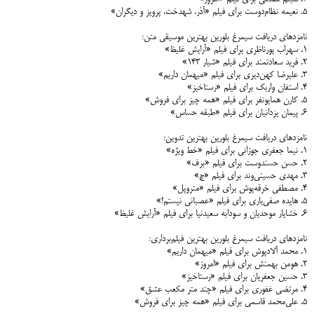
۵. نعیمه نظام‌دوست برای فیلم «آذر، شهدخت، پرویز و دیگران»
نامزدهای دریافت سیمرغ بلورین بهترین موسیقی متن:
۱. سهراب پورناظری برای فیلم «آرایش غلیظ»
۲. فرید سعادتمند برای فیلم «شیار ۱۴۳»
۳. علیرضا کهن‌دیری برای فیلم «میهمان داریم»
۴. استفان واربک برای فیلم «رستاخیز»
۵. کارن همایونفر برای فیلم «همه چیز برای فروش»
۶. پیمان یزدانیان برای فیلم «طبقه حساس»
نامزدهای دریافت سیمرغ بلورین بهترین تدوین:
۱. نیما جعفری جوزانی برای فیلم «خط ویژه»
۲. حسن حسندوست برای فیلم «برف»
۳. مهدی حسینی‌وند برای فیلم «چ»
۴. مصطفی خرقه‌پوش برای فیلم «متروپل»
۵. هایده صفی‌یاری برای فیلم «عصبانی نیستم!»
۶. خشایار موحدیان و سودابه سعیدنیا برای فیلم «آرایش غلیظ»
نامزدهای دریافت سیمرغ بلورین بهترین فیلم‌برداری:
۱. محمد آلادپوش برای فیلم «میهمان داریم»
۲. هومن بهمنش برای فیلم «امروز»
۳. حسین جعفریان برای فیلم «رستاخیز»
۴. مرتضی غفوری برای فیلم «چند متر مکعب عشق»
۵. علی‌محمد قاسمی برای فیلم «همه چیز برای فروش»